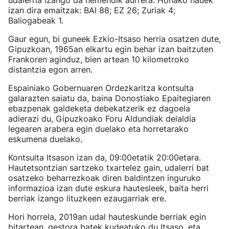
udalerria izango da hemendik aurrera. Honako hauek
izan dira emaitzak: BAI 88; EZ 26; Zuriak 4;
Baliogabeak 1.
Gaur egun, bi guneek Ezkio-Itsaso herria osatzen dute,
Gipuzkoan, 1965an elkartu egin behar izan baitzuten
Frankoren aginduz, bien artean 10 kilometroko
distantzia egon arren.
Espainiako Gobernuaren Ordezkaritza kontsulta
galarazten saiatu da, baina Donostiako Epaitegiaren
ebazpenak galdeketa debekatzerik ez dagoela
adierazi du, Gipuzkoako Foru Aldundiak deialdia
legearen arabera egin duelako eta horretarako
eskumena duelako.
Kontsulta Itsason izan da, 09:00etatik 20:00etara.
Hautetsontzian sartzeko txartelez gain, udalerri bat
osatzeko beharrezkoak diren baldintzen inguruko
informazioa izan dute eskura hautesleek, baita herri
berriak izango lituzkeen ezaugarriak ere.
Hori horrela, 2019an udal hauteskunde berriak egin
bitartean, gestora batek kudeatuko du Itsaso, eta,