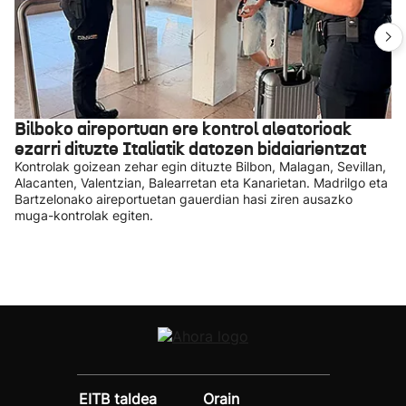
Bilboko aireportuan ere kontrol aleatorioak
ezarri dituzte Italiatik datozen bidaiarientzat
Kontrolak goizean zehar egin dituzte Bilbon, Malagan, Sevillan,
Alacanten, Valentzian, Balearretan eta Kanarietan. Madrilgo eta
Bartzelonako aireportuetan gauerdian hasi ziren ausazko
muga-kontrolak egiten.
EITB taldea
Orain