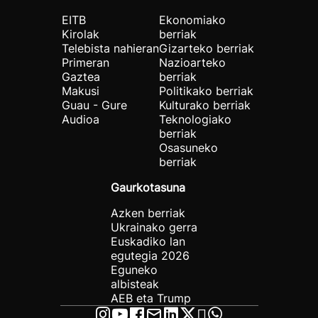
EITB
Ekonomiako
Kirolak
berriak
Telebista nahieran
Gizarteko berriak
Primeran
Nazioarteko
Gaztea
berriak
Makusi
Politikako berriak
Guau - Gure
Kulturako berriak
Audioa
Teknologiako
berriak
Osasuneko
berriak
Gaurkotasuna
Azken berriak
Ukrainako gerra
Euskadiko lan
egutegia 2026
Eguneko
albisteak
AEB eta Trump