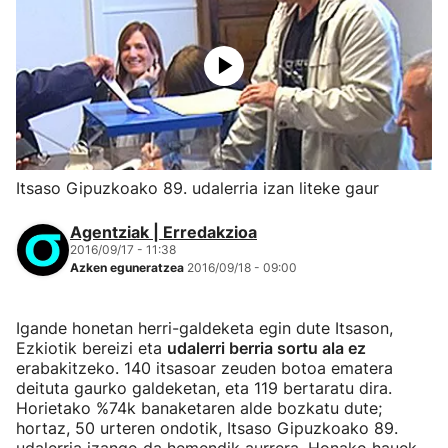
Itsaso Gipuzkoako 89. udalerria izan liteke gaur
Agentziak | Erredakzioa
2016/09/17 - 11:38
Azken eguneratzea
2016/09/18 - 09:00
Igande honetan herri-galdeketa egin dute Itsason,
Ezkiotik bereizi eta
udalerri berria sortu ala ez
erabakitzeko. 140 itsasoar zeuden botoa ematera
deituta gaurko galdeketan, eta 119 bertaratu dira.
Horietako %74k banaketaren alde bozkatu dute;
hortaz, 50 urteren ondotik, Itsaso Gipuzkoako 89.