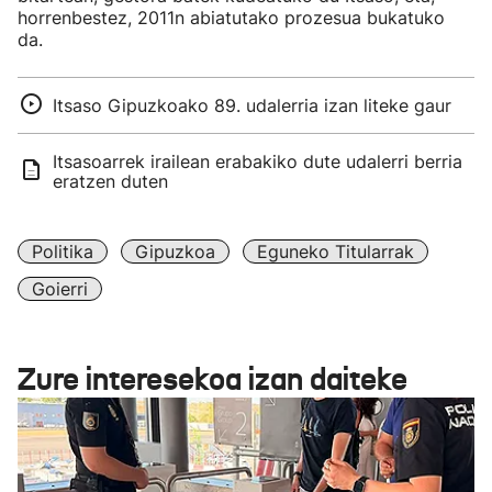
horrenbestez, 2011n abiatutako prozesua bukatuko
da.
Itsaso Gipuzkoako 89. udalerria izan liteke gaur
Itsasoarrek irailean erabakiko dute udalerri berria
eratzen duten
Politika
Gipuzkoa
Eguneko Titularrak
Goierri
Zure interesekoa izan daiteke