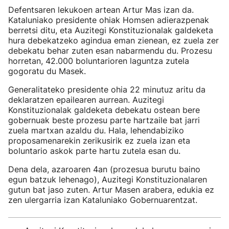
Defentsaren lekukoen artean Artur Mas izan da.
Kataluniako presidente ohiak Homsen adierazpenak
berretsi ditu, eta Auzitegi Konstituzionalak galdeketa
hura debekatzeko agindua eman zienean, ez zuela zer
debekatu behar zuten esan nabarmendu du. Prozesu
horretan, 42.000 boluntarioren laguntza zutela
gogoratu du Masek.
Generalitateko presidente ohia 22 minutuz aritu da
deklaratzen epailearen aurrean. Auzitegi
Konstituzionalak galdeketa debekatu ostean bere
gobernuak beste prozesu parte hartzaile bat jarri
zuela martxan azaldu du. Hala, lehendabiziko
proposamenarekin zerikusirik ez zuela izan eta
boluntario askok parte hartu zutela esan du.
Dena dela, azaroaren 4an (prozesua burutu baino
egun batzuk lehenago), Auzitegi Konstituzionalaren
gutun bat jaso zuten. Artur Masen arabera, edukia ez
zen ulergarria izan Kataluniako Gobernuarentzat.