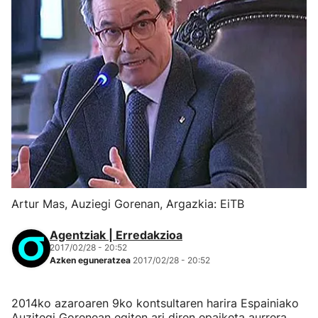
Artur Mas, Auziegi Gorenan, Argazkia: EiTB
Agentziak | Erredakzioa
2017/02/28 - 20:52
Azken eguneratzea
2017/02/28 - 20:52
2014ko azaroaren 9ko kontsultaren harira Espainiako
Auzitegi Gorenean egiten ari diren epaiketa aurrera