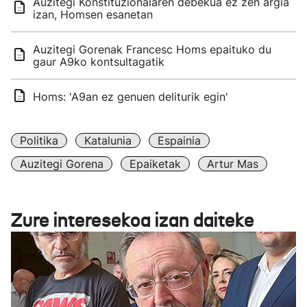
Auzitegi Konstituzionalaren debekua ez zen argia
izan, Homsen esanetan
Auzitegi Gorenak Francesc Homs epaituko du
gaur A9ko kontsultagatik
Homs: 'A9an ez genuen deliturik egin'
Politika
Katalunia
Espainia
Auzitegi Gorena
Epaiketak
Artur Mas
Zure interesekoa izan daiteke