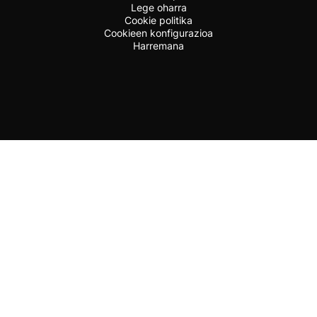
Lege oharra
Cookie politika
Cookieen konfigurazioa
Harremana