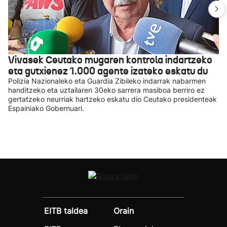
Vivasek Ceutako mugaren kontrola indartzeko
eta gutxienez 1.000 agente izateko eskatu du
Polizia Nazionaleko eta Guardia Zibileko indarrak nabarmen
handitzeko eta uztailaren 30eko sarrera masiboa berriro ez
gertatzeko neurriak hartzeko eskatu dio Ceutako presidenteak
Espainiako Gobernuari.
EITB taldea
Orain