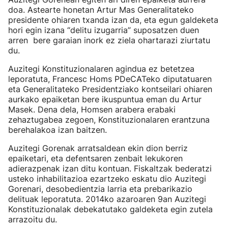
doa. Astearte honetan Artur Mas Generalitateko
presidente ohiaren txanda izan da, eta egun galdeketa
hori egin izana “delitu izugarria” suposatzen duen
arren bere garaian inork ez ziela ohartarazi ziurtatu
du.
Auzitegi Konstituzionalaren agindua ez betetzea
leporatuta, Francesc Homs PDeCATeko diputatuaren
eta Generalitateko Presidentziako kontseilari ohiaren
aurkako epaiketan bere ikuspuntua eman du Artur
Masek. Dena dela, Homsen arabera erabaki
zehaztugabea zegoen, Konstituzionalaren erantzuna
berehalakoa izan baitzen.
Auzitegi Gorenak arratsaldean ekin dion berriz
epaiketari, eta defentsaren zenbait lekukoren
adierazpenak izan ditu kontuan. Fiskaltzak bederatzi
usteko inhabilitazioa ezartzeko eskatu dio Auzitegi
Gorenari, desobedientzia larria eta prebarikazio
delituak leporatuta. 2014ko azaroaren 9an Auzitegi
Konstituzionalak debekatutako galdeketa egin zutela
arrazoitu du.