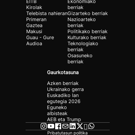
EITB
Ekonomiako
Kirolak
berriak
Telebista nahieran
Gizarteko berriak
Primeran
Nazioarteko
Gaztea
berriak
Makusi
Politikako berriak
Guau - Gure
Kulturako berriak
Audioa
Teknologiako
berriak
Osasuneko
berriak
Gaurkotasuna
Azken berriak
Ukrainako gerra
Euskadiko lan
egutegia 2026
Eguneko
albisteak
AEB eta Trump
Pribatutasun politika