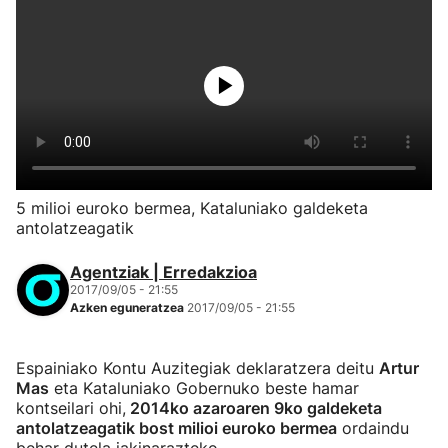
5 milioi euroko bermea, Kataluniako galdeketa
antolatzeagatik
Agentziak | Erredakzioa
2017/09/05 - 21:55
Azken eguneratzea
2017/09/05 - 21:55
Espainiako Kontu Auzitegiak deklaratzera deitu
Artur
Mas
eta Kataluniako Gobernuko beste hamar
kontseilari ohi,
2014ko azaroaren 9ko galdeketa
antolatzeagatik bost milioi euroko bermea
ordaindu