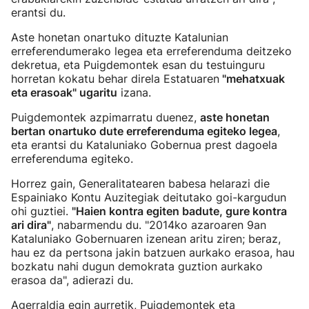
erantsi du.
Aste honetan onartuko dituzte Katalunian
erreferendumerako legea eta erreferenduma deitzeko
dekretua, eta Puigdemontek esan du testuinguru
horretan kokatu behar direla Estatuaren
"mehatxuak
eta erasoak" ugaritu
izana.
Puigdemontek azpimarratu duenez,
aste honetan
bertan onartuko dute erreferenduma egiteko legea
,
eta erantsi du Kataluniako Gobernua prest dagoela
erreferenduma egiteko.
Horrez gain, Generalitatearen babesa helarazi die
Espainiako Kontu Auzitegiak deitutako goi-kargudun
ohi guztiei.
"Haien kontra egiten badute, gure kontra
ari dira"
, nabarmendu du. "2014ko azaroaren 9an
Kataluniako Gobernuaren izenean aritu ziren; beraz,
hau ez da pertsona jakin batzuen aurkako erasoa, hau
bozkatu nahi dugun demokrata guztion aurkako
erasoa da", adierazi du.
Agerraldia egin aurretik, Puigdemontek eta