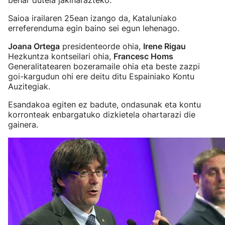
behar dutela jakinarazteko.
Saioa irailaren 25ean izango da, Kataluniako
erreferenduma egin baino sei egun lehenago.
Joana Ortega
presidenteorde ohia,
Irene Rigau
Hezkuntza kontseilari ohia,
Francesc Homs
Generalitatearen bozeramaile ohia eta beste zazpi
goi-kargudun ohi ere deitu ditu Espainiako Kontu
Auzitegiak.
Esandakoa egiten ez badute, ondasunak eta kontu
korronteak enbargatuko dizkietela ohartarazi die
gainera.