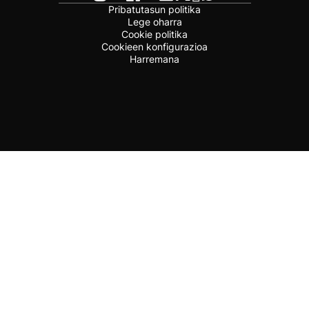
Pribatutasun politika
Lege oharra
Cookie politika
Cookieen konfigurazioa
Harremana