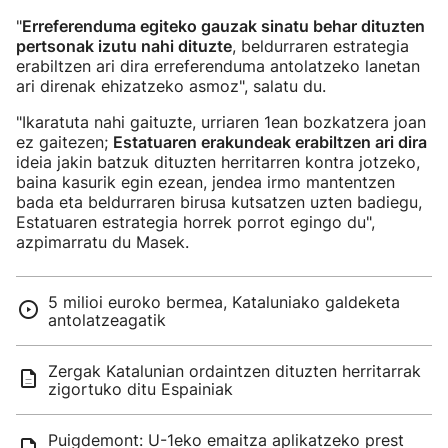
"
Erreferenduma egiteko gauzak sinatu behar dituzten
pertsonak izutu nahi dituzte
, beldurraren estrategia
erabiltzen ari dira erreferenduma antolatzeko lanetan
ari direnak ehizatzeko asmoz", salatu du.
"Ikaratuta nahi gaituzte, urriaren 1ean bozkatzera joan
ez gaitezen;
Estatuaren erakundeak erabiltzen ari dira
ideia jakin batzuk dituzten herritarren kontra jotzeko,
baina kasurik egin ezean, jendea irmo mantentzen
bada eta beldurraren birusa kutsatzen uzten badiegu,
Estatuaren estrategia horrek porrot egingo du",
azpimarratu du Masek.
5 milioi euroko bermea, Kataluniako galdeketa
antolatzeagatik
Zergak Katalunian ordaintzen dituzten herritarrak
zigortuko ditu Espainiak
Puigdemont: U-1eko emaitza aplikatzeko prest