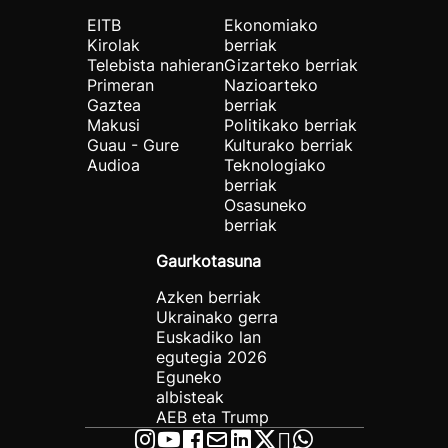
EITB
Ekonomiako
Kirolak
berriak
Telebista nahieran
Gizarteko berriak
Primeran
Nazioarteko
Gaztea
berriak
Makusi
Politikako berriak
Guau - Gure
Kulturako berriak
Audioa
Teknologiako
berriak
Osasuneko
berriak
Gaurkotasuna
Azken berriak
Ukrainako gerra
Euskadiko lan
egutegia 2026
Eguneko
albisteak
AEB eta Trump