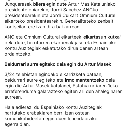
Junquerasek
bilera egin dute
Artur Mas Kataluniako
presidente ohiarekin, Jordi Sanchez ANCko
presidentearekin eta Jordi Cuixart Omnium Cultural
elkarteko presidentearekin. Generalitateko zenbait
kontseilari ere izan dira batzarrean.
ANC eta Omnium Cultural elkarteek
'elkartasun kutxa'
ireki dute, herritarren ekarpenak jaso eta Espainiako
Kontu Auzitegiak eskatutako dirua denen artean
ordaintzeko.
Beldurrari aurre egiteko deia egin du Artur Masek
3/24 telebistan egindako elkarrizketa batean,
beldurrari aurre egiteko eta
irmo mantentzeko
deia
egin die Artur Masek katalanei, Estatua urriaren 1eko
erreferenduma galarazteko egiten ari den ahaleginaren
aurrean.
Hala adierazi du Espainiako Kontu Auzitegiak
hartutako erabakiaren berri izan ostean
komunikabideetan egin duen lehendabiziko
agerraldian.