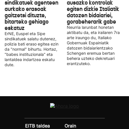
sindikatuek agenteen
ausazko kontrolak
aurkako erasoak
egiten dizkie Italiatik
gaitzetsi dituzte,
datozen bidaiariei,
bitarteko gehiago
gorabeherarik gabe
eskatuz
Neurria larunbat honetan
aktibatu da, eta irailaren 7ra
ErNE, Euspel eta Sipe
arte iraungo du, Italiako
sindikatuek salatu dutenez,
Gobernuak Espainiatik
polizia bati eraso egitea ezin
datozen bidaiarientzako
da "normal" bihurtu. Hortaz,
Schengen eremua bertan
"babes instituzionala" eta
behera uzteko dekretuari
lantaldea indartzea eskatu
erantzuteko.
dute.
EITB taldea
Orain