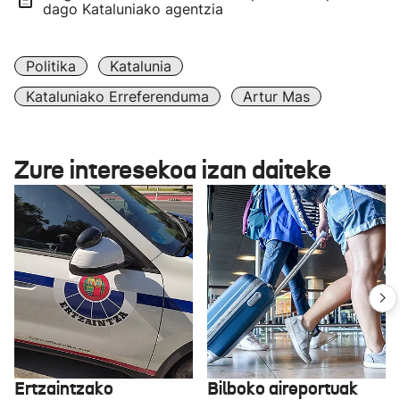
dago Kataluniako agentzia
Politika
Katalunia
Kataluniako Erreferenduma
Artur Mas
Zure interesekoa izan daiteke
Ertzaintzako
Bilboko aireportuak