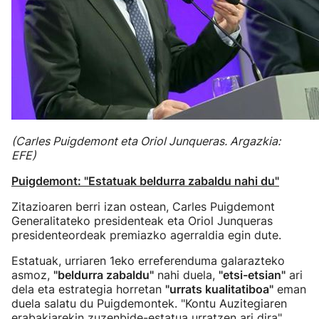
(Carles Puigdemont eta Oriol Junqueras. Argazkia:
EFE)
Puigdemont: "Estatuak beldurra zabaldu nahi du"
Zitazioaren berri izan ostean, Carles Puigdemont
Generalitateko presidenteak eta Oriol Junqueras
presidenteordeak premiazko agerraldia egin dute.
Estatuak, urriaren 1eko erreferenduma galarazteko
asmoz,
"beldurra zabaldu"
nahi duela,
"etsi-etsian"
ari
dela eta estrategia horretan
"urrats kualitatiboa"
eman
duela salatu du Puigdemontek. "Kontu Auzitegiaren
erabakiarekin zuzenbide-estatua urratzen ari dira",