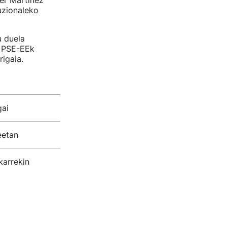
er Martinez
uzionaleko
 duela
a PSE-EEk
igaia.
gai
eetan
karrekin