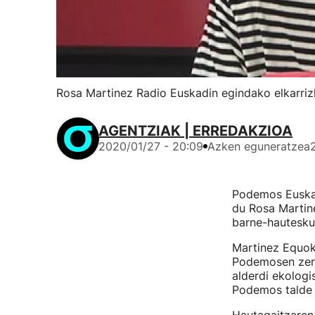
Rosa Martinez Radio Euskadin egindako elkarriz
AGENTZIAK | ERREDAKZIOA
2020/01/27 - 20:09
Azken eguneratzea
Podemos Euskad
du Rosa Martin
barne-hautesku
Martinez Equok
Podemosen zerr
alderdi ekologi
Podemos talde 