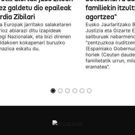
ez galdetu dio epaileak
familiekin itzul
dia Zibilari
agortzea"
tia Europak jarritako salaketaren
Eusko Jaurlaritzako B
ioz abiarazi ditu izapideak
Justizia eta Gizarte
egi Nazionalak, eta bizi direnen
sailburuak nabarmend
ildakoen kokapenari buruzko
"zentzuzkoa iruditze
mazioa eskatu du.
(Espainiako Gobernu
horiek (Ceutan daude
familietatik urrun, mi
eramatea".