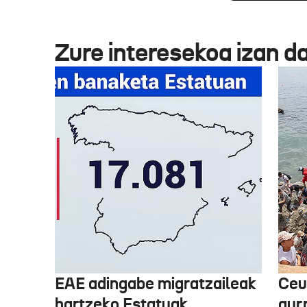
Zure interesekoa izan d
EAE adingabe migratzaileak
Ceu
hartzeko Estatuak
aurr