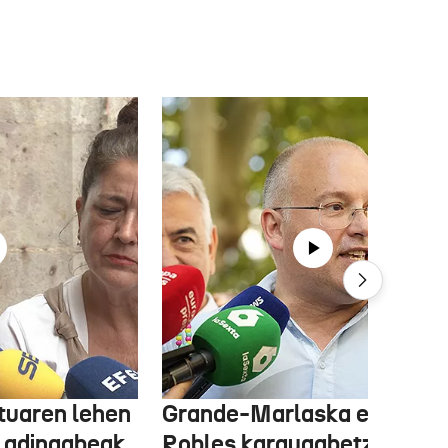
tuaren lehen
Grande-Marlaska eta
 adingabeak
Robles kargugabetzea