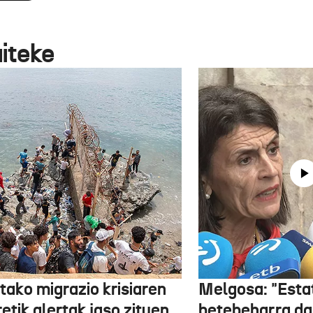
aiteke
tako migrazio krisiaren
Melgosa: "Esta
etik alertak jaso zituen
betebeharra da