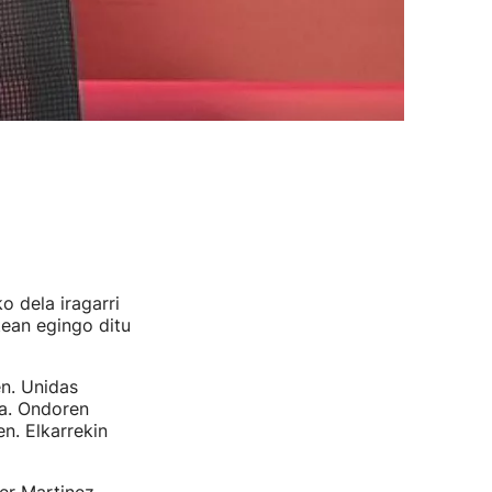
 dela iragarri
tean egingo ditu
n. Unidas
a. Ondoren
n. Elkarrekin