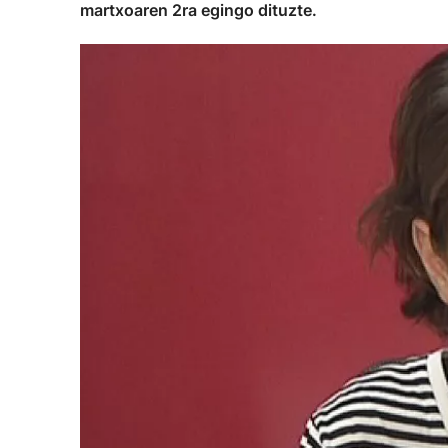
martxoaren 2ra egingo dituzte.