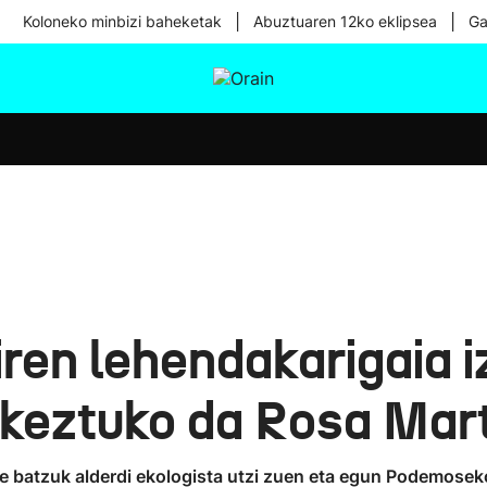
|
|
Koloneko minbizi baheketak
Abuztuaren 12ko eklipsea
Ga
tura
Ikusmiran
Egural
Osasuna
Teknologia
en lehendakarigaia i
rkeztuko da Rosa Mar
e batzuk alderdi ekologista utzi zuen eta egun Podemoseko 