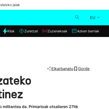
steizko jaiak
EU
dia
Klisk
Zuretzat
Zuzenekoak
Azken berriak
Klisk
Zuzenekoak
Zuretzat
Elkarbanatu
Gorde
zateko
Azken berriak
tinez
militantea da. Primarioak otsailaren 27tik