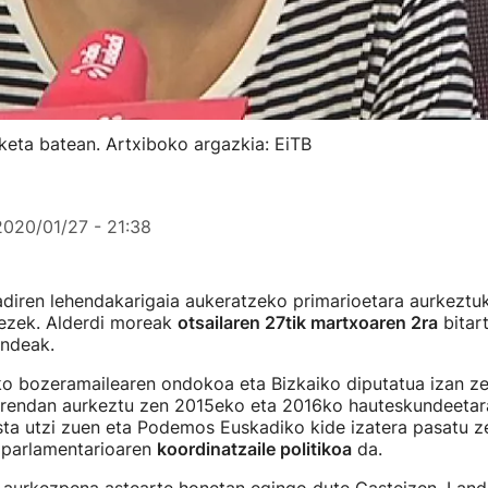
keta batean. Artxiboko argazkia: EiTB
2020/01/27 - 21:38
iren lehendakarigaia aukeratzeko primarioetara aurkeztuko
ezek. Alderdi moreak
otsailaren 27tik martxoaren 2ra
bitar
ndeak.
o bozeramailearen ondokoa eta Bizkaiko diputatua izan ze
endan aurkeztu zen 2015eko eta 2016ko hauteskundeetar
sta utzi zuen eta Podemos Euskadiko kide izatera pasatu ze
parlamentarioaren
koordinatzaile politikoa
da.