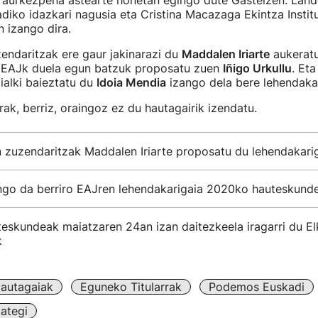
 aurkezpena astearte honetan egingo dute Gasteizen. Land
iko idazkari nagusia eta Cristina Macazaga Ekintza Instit
n izango dira.
endaritzak ere gaur jakinarazi du
Maddalen Iriarte
aukeratu
. EAJk duela egun batzuk proposatu zuen
Iñigo Urkullu
. Et
ialki baieztatu du
Idoia Mendia
izango dela bere lehendakar
rak, berriz, oraingoz ez du hautagairik izendatu.
n zuzendaritzak Maddalen Iriarte proposatu du lehendakari
ango da berriro EAJren lehendakarigaia 2020ko hauteskund
eskundeak maiatzaren 24an izan daitezkeela iragarri du El
k
autagaiak
Eguneko Titularrak
Podemos Euskadi
ategi