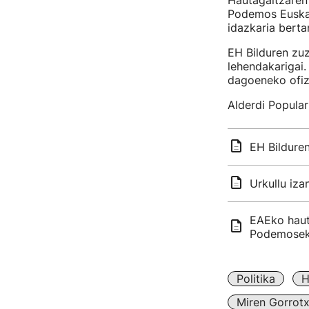
Hautagaitzaren
Podemos Euskad
idazkaria berta
EH Bilduren zuz
lehendakarigai
dagoeneko ofiz
Alderdi Popular
EH Bildure
Urkullu iz
EAEko haut
Podemose
Politika
H
Miren Gorrotx