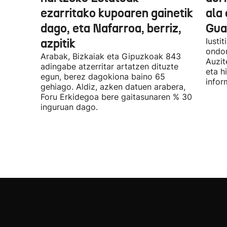
ezarritako kupoaren gainetik
ala 
dago, eta Nafarroa, berriz,
Guar
azpitik
Iusti
ondor
Arabak, Bizkaiak eta Gipuzkoak 843
Auzit
adingabe atzerritar artatzen dituzte
eta h
egun, berez dagokiona baino 65
infor
gehiago. Aldiz, azken datuen arabera,
Foru Erkidegoa bere gaitasunaren % 30
inguruan dago.