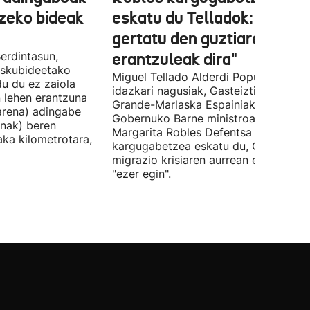
tzeko bideak
eskatu du Telladok: "Ceuta
gertatu den guztiaren
erdintasun,
erantzuleak dira"
 Eskubideetako
Miguel Tellado Alderdi Popularraren
u du ez zaiola
idazkari nagusiak, Gasteiztik, Fernan
n lehen erantzuna
Grande-Marlaska Espainiako
arena) adingabe
Gobernuko Barne ministroa eta
nak) beren
Margarita Robles Defentsa ministroa
laka kilometrotara,
kargugabetzea eskatu du, Ceutako
migrazio krisiaren aurrean ez dutelak
"ezer egin".