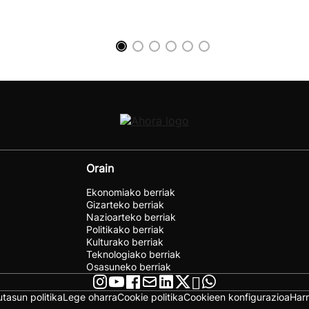
Orain
Ekonomiako berriak
Gizarteko berriak
Nazioarteko berriak
Politikako berriak
Kulturako berriak
Teknologiako berriak
Osasuneko berriak
utasun politika
Lege oharra
Cookie politika
Cookieen konfigurazioa
Har