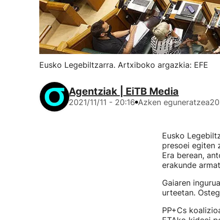
Eusko Legebiltzarra. Artxiboko argazkia: EFE
Agentziak | EiTB Media
2021/11/11 - 20:16
Azken eguneratzea
20
Eusko Legebiltz
presoei egiten 
Era berean, ant
erakunde armatu
Gaiaren inguru
urteetan. Osteg
PP+Cs koalizio