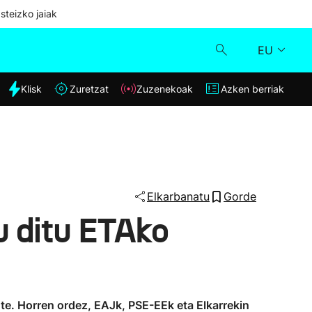
steizko jaiak
EU
dia
Klisk
Zuretzat
Zuzenekoak
Azken berriak
Klisk
Zuzenekoak
Zuretzat
Elkarbanatu
Gorde
u ditu ETAko
Azken berriak
ute. Horren ordez, EAJk, PSE-EEk eta Elkarrekin