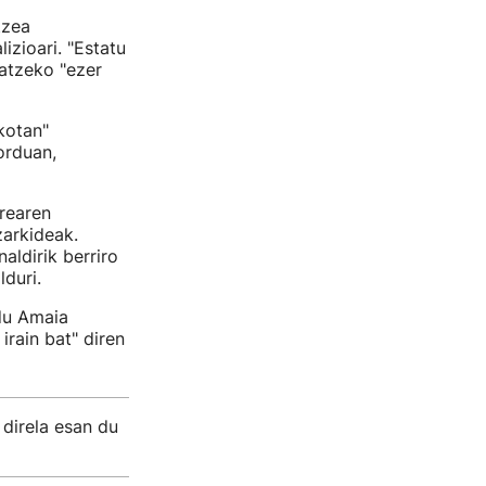
tzea
izioari. "Estatu
katzeko "ezer
kotan"
orduan,
rearen
zarkideak.
aldirik berriro
duri.
du Amaia
irain bat" diren
direla esan du