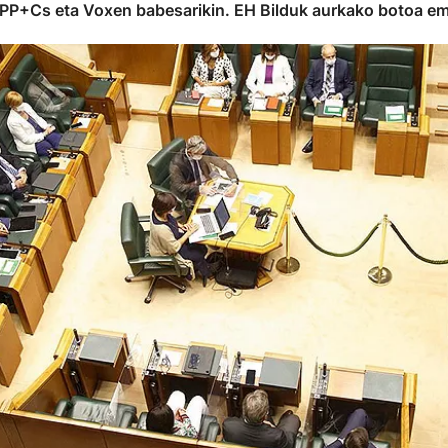
PP+Cs eta Voxen babesarikin. EH Bilduk aurkako botoa e