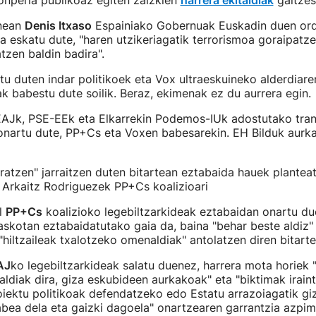
onperia publikoaz egiten zaizkien
harrera ekitaldiak
gaitzes
enean
Denis Itxaso
Espainiako Gobernuak Euskadin duen ord
a eskatu dute, "haren utzikeriagatik terrorismoa goraipatze
tzen baldin badira".
u duten indar politikoek eta Vox ultraeskuineko alderdiare
ak babestu dute soilik. Beraz, ekimenak ez du aurrera egin.
EAJk, PSE-EEk eta Elkarrekin Podemos-IUk adostutako tran
onartu dute, PP+Cs eta Voxen babesarekin. EH Bilduk aur
atzen" jarraitzen duten bitartean eztabaida hauek plantea
 Arkaitz Rodriguezek PP+Cs koalizioari
l
PP+Cs
koalizioko legebiltzarkideak eztabaidan onartu du
askotan eztabaidatutako gaia da, baina "behar beste aldiz"
 "hiltzaileak txalotzeko omenaldiak" antolatzen diren bitarte
AJ
ko legebiltzarkideak salatu duenez, harrera mota horiek "t
diak dira, giza eskubideen aurkakoak" eta "biktimak iraint
oiektu politikoak defendatzeko edo Estatu arrazoiagatik g
bea dela eta gaizki dagoela" onartzearen garrantzia azpim