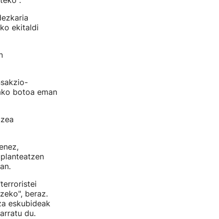
teko".
ezkaria
ko ekitaldi
n
sakzio-
kako botoa eman
tzea
enez,
 planteatzen
an.
erroristei
zeko", beraz.
iza eskubideak
arratu du.