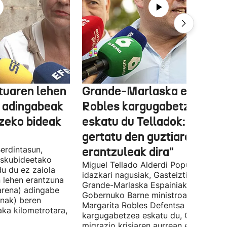
tuaren lehen
Grande-Marlaska eta
 adingabeak
Robles kargugabetzea
tzeko bideak
eskatu du Telladok: "Ceuta
gertatu den guztiaren
erdintasun,
erantzuleak dira"
 Eskubideetako
Miguel Tellado Alderdi Popularraren
u du ez zaiola
idazkari nagusiak, Gasteiztik, Fernan
n lehen erantzuna
Grande-Marlaska Espainiako
arena) adingabe
Gobernuko Barne ministroa eta
nak) beren
Margarita Robles Defentsa ministroa
laka kilometrotara,
kargugabetzea eskatu du, Ceutako
migrazio krisiaren aurrean ez dutelak