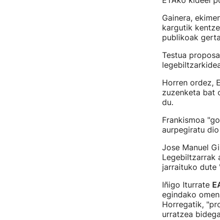
ETAko kideei p
Gainera, ekim
kargutik kentze
publikoak gerta
Testua proposat
legebiltzarkide
Horren ordez, 
zuzenketa bat 
du.
Frankismoa "gor
aurpegiratu dio
Jose Manuel Gi
Legebiltzarrak 
jarraituko dute
Iñigo Iturrate
E
egindako omenal
Horregatik, "pr
urratzea bidega