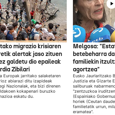
tako migrazio krisiaren
Melgosa: "Esta
etik alertak jaso zituen
betebeharra da
ez galdetu dio epaileak
familiekin itzul
dia Zibilari
agortzea"
tia Europak jarritako salaketaren
Eusko Jaurlaritzako B
ioz abiarazi ditu izapideak
Justizia eta Gizarte
egi Nazionalak, eta bizi direnen
sailburuak nabarmend
ildakoen kokapenari buruzko
"zentzuzkoa iruditze
mazioa eskatu du.
(Espainiako Gobernu
horiek (Ceutan daude
familietatik urrun, mi
eramatea".