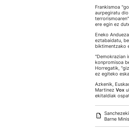
Frankismoa "gor
aurpegiratu di
terrorismoaren"
ere egin ez dut
Eneko Anduez
eztabaidatu, be
biktimentzako e
"Demokrazian in
konpromisoa be
Horregatik, "gi
ez egiteko eska
Azkenik, Euskad
Martinez
Vox
ul
ekitaldiak ospa
Sanchezeki
Barne Minis