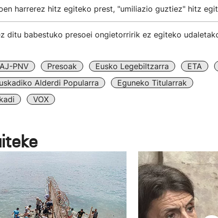
oen harrerez hitz egiteko prest, "umiliazio guztiez" hitz eg
z ditu babestuko presoei ongietorririk ez egiteko udaleta
AJ-PNV
Presoak
Eusko Legebiltzarra
ETA
uskadiko Alderdi Popularra
Eguneko Titularrak
kadi
VOX
aiteke