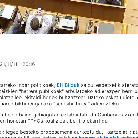
21/11/11 - 20:16
arreko indar politikoek,
EH Bilduk
salbu, espetxetik aterat
zaizkien "harrera publikoak" arbuiatzeko adierazpen berri b
olatzaileei ekitaldi horiek bultzatzeari uzteko eskatu diete
aren biktimenganako "sentsibilitatea" adierazteko.
an behin baino gehiagotan eztabaidatu du Ganberak azken h
un honetan PP+Cs koalizioak berriro ekarri du.
ak legez besteko proposamena aurkeztu du, "kartzelatik at