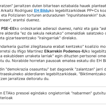
atzen" jarraitzen duten bitartean eztabaida hauek plantea
o Arkaitz Rodriguez
EH Bildu
ko legebiltzarkideak PP+Cs koal
 eta Poliziaren torturen arduradunen "inpunitatearekin" bu
enean", erantsi duenez.
a
PSE-EE
ko ordezkariak adierazi duenez, nahiz eta gaia "as
re alderdia "ez da sekula nekatuko" omenaldiak salatzeko 
ta gizartearentzako "iraingarriak" direlako.
darkeria guztiei zilegitasuna erabat kentzeko" koalizio mo
rretsi du Iñigo Martinez
Elkarrekin Podemos-IU
ko legebilt
za eskubideen urraketa larriak" egin dituzten pertsonei omen
tu du. Norabide horretan pausoak ematea eskatu dio EH Bil
in "demokrazia osasuntsu" bat dagoenik "zalantzan" jarri 
traeskuineko alderdiaren legebiltzarkideak. "Biktimentzako 
tzen jarraitzea deitoratu du.
n ETAko presoei egindako ongietorriak "nabarmen" gutxitu 
terioak