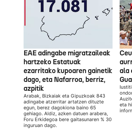
EAE adingabe migratzaileak
Ceu
hartzeko Estatuak
aurr
ezarritako kupoaren gainetik
ala 
dago, eta Nafarroa, berriz,
Guar
azpitik
Iusti
ondor
Arabak, Bizkaiak eta Gipuzkoak 843
Auzit
adingabe atzerritar artatzen dituzte
eta h
egun, berez dagokiona baino 65
infor
gehiago. Aldiz, azken datuen arabera,
Foru Erkidegoa bere gaitasunaren % 30
inguruan dago.