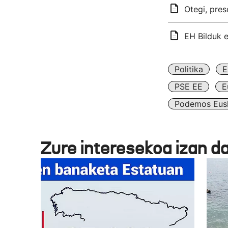
Otegi, pres
EH Bilduk e
Politika
E
PSE EE
E
Podemos Eus
Zure interesekoa izan d