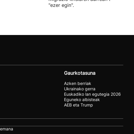
"ezer egin".
Gaurkotasuna
Azken berriak
Ukrainako gerra
Euskadiko lan egutegia 2026
Eguneko albisteak
AEB eta Trump
remana