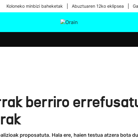
|
|
Koloneko minbizi baheketak
Abuztuaren 12ko eklipsea
Ga
tura
Ikusmiran
Egural
Osasuna
Teknologia
rak berriro errefusat
erak
lizioak proposatuta. Hala ere, haien testua atzera bota d