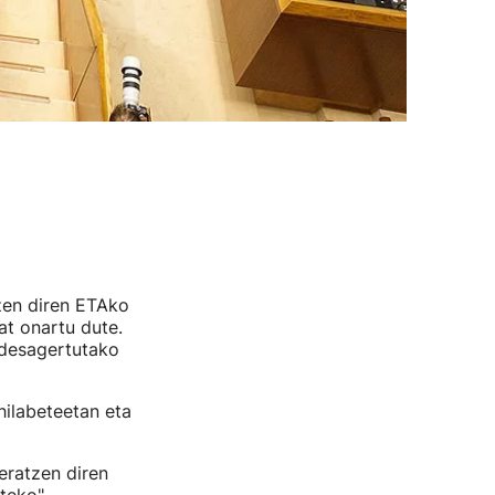
zen diren ETAko
at onartu dute.
, desagertutako
ilabeteetan eta
eratzen diren