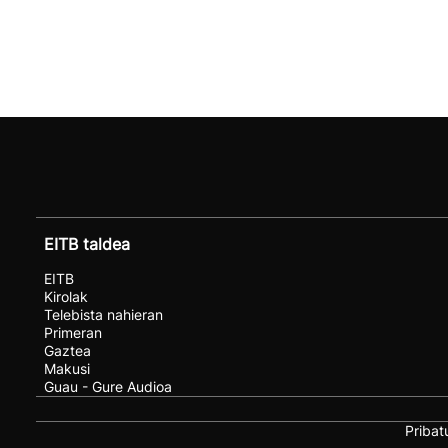
EITB taldea
EITB
Kirolak
Telebista nahieran
Primeran
Gaztea
Makusi
Guau - Gure Audioa
Pribat