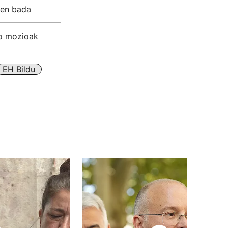
iten bada
ko mozioak
EH Bildu