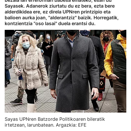
bezala lan erreformari babesa emateko, esan du
Sayasek. Adanerok ziurtatu du ez bera, ezta bere
alderdikidea ere, ez direla UPNren printzipio eta
balioen aurka joan, "alderantziz" baizik. Horregatik,
kontzientzia "oso lasai" duela erantsi du.
Sayas UPNren Batzorde Politikoaren bileratik
irtetzean, larunbatean. Argazkia: EFE