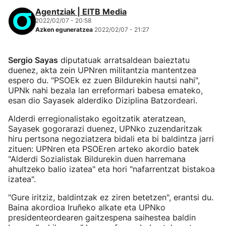
Agentziak | EITB Media
2022/02/07 - 20:58
Azken eguneratzea
2022/02/07 - 21:27
Sergio Sayas
diputatuak arratsaldean baieztatu
duenez, akta zein UPNren militantzia mantentzea
espero du. "PSOEk ez zuen Bildurekin hautsi nahi",
UPNk nahi bezala lan erreformari babesa emateko,
esan dio Sayasek alderdiko Diziplina Batzordeari.
Alderdi erregionalistako egoitzatik ateratzean,
Sayasek gogorarazi duenez, UPNko zuzendaritzak
hiru pertsona negoziatzera bidali eta bi baldintza jarri
zituen: UPNren eta PSOEren arteko akordio batek
"Alderdi Sozialistak Bildurekin duen harremana
ahultzeko balio izatea" eta hori "nafarrentzat bistakoa
izatea".
"Gure iritziz, baldintzak ez ziren betetzen", erantsi du.
Baina akordioa Iruñeko alkate eta UPNko
presidenteordearen gaitzespena saihestea baldin