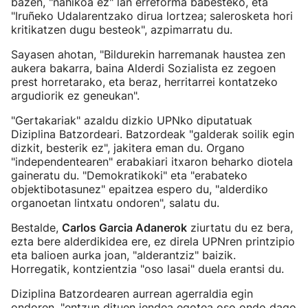
bazen, "nahikoa ez" lan erreforma babesteko, eta
"Iruñeko Udalarentzako dirua lortzea; salerosketa hori
kritikatzen dugu besteok", azpimarratu du.
Sayasen ahotan, "Bildurekin harremanak haustea zen
aukera bakarra, baina Alderdi Sozialista ez zegoen
prest horretarako, eta beraz, herritarrei kontatzeko
argudiorik ez geneukan".
"Gertakariak" azaldu dizkio UPNko diputatuak
Diziplina Batzordeari. Batzordeak "galderak soilik egin
dizkit, besterik ez", jakitera eman du. Organo
"independentearen" erabakiari itxaron beharko diotela
gaineratu du. "Demokratikoki" eta "erabateko
objektibotasunez" epaitzea espero du, "alderdiko
organoetan lintxatu ondoren", salatu du.
Bestalde,
Carlos Garcia Adanerok
ziurtatu du ez bera,
ezta bere alderdikidea ere, ez direla UPNren printzipio
eta balioen aurka joan, "alderantziz" baizik.
Horregatik, kontzientzia "oso lasai" duela erantsi du.
Diziplina Batzordearen aurrean agerraldia egin
ondoren, "entzun dituen jendea egotea oso ondo dago