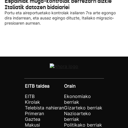
Espainiak muga-kontrolak berrezarri dizkie
Italiatik datozen bidaiariei
Portu eta aireportuetako kontrolak irailaren 7ra arte egongo
dira indarrean, eta ausaz egingo dituzte, Italiako migrazio-
presioaren aurrean.
EITB taldea
Orain
EITB
Ekonomiako
Kirolak
berriak
Telebista nahieran
Gizarteko berriak
Primeran
Nazioarteko
Gaztea
berriak
Makusi
Politikako berriak