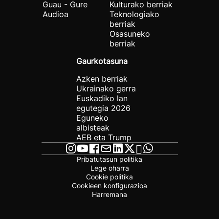
Guau - Gure
Kulturako berriak
Audioa
Teknologiako
berriak
Osasuneko
berriak
Gaurkotasuna
Azken berriak
Ukrainako gerra
Euskadiko lan
egutegia 2026
Eguneko
albisteak
AEB eta Trump
Pribatutasun politika
Lege oharra
Cookie politika
Cookieen konfigurazioa
Harremana