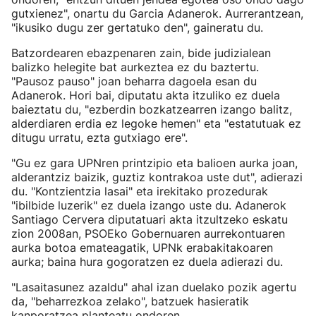
gutxienez", onartu du Garcia Adanerok. Aurrerantzean,
"ikusiko dugu zer gertatuko den", gaineratu du.
Batzordearen ebazpenaren zain, bide judizialean
balizko helegite bat aurkeztea ez du baztertu.
"Pausoz pauso" joan beharra dagoela esan du
Adanerok. Hori bai, diputatu akta itzuliko ez duela
baieztatu du, "ezberdin bozkatzearren izango balitz,
alderdiaren erdia ez legoke hemen" eta "estatutuak ez
ditugu urratu, ezta gutxiago ere".
"Gu ez gara UPNren printzipio eta balioen aurka joan,
alderantziz baizik, guztiz kontrakoa uste dut", adierazi
du. "Kontzientzia lasai" eta irekitako prozedurak
"ibilbide luzerik" ez duela izango uste du. Adanerok
Santiago Cervera diputatuari akta itzultzeko eskatu
zion 2008an, PSOEko Gobernuaren aurrekontuaren
aurka botoa emateagatik, UPNk erabakitakoaren
aurka; baina hura gogoratzen ez duela adierazi du.
"Lasaitasunez azaldu" ahal izan duelako pozik agertu
da, "beharrezkoa zelako", batzuek hasieratik
kanporatzea planteatu ondoren.