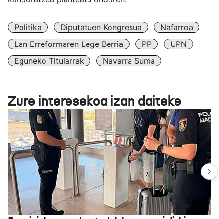
Politika
Diputatuen Kongresua
Nafarroa
Lan Erreformaren Lege Berria
PP
UPN
Eguneko Titularrak
Navarra Suma
Zure interesekoa izan daiteke