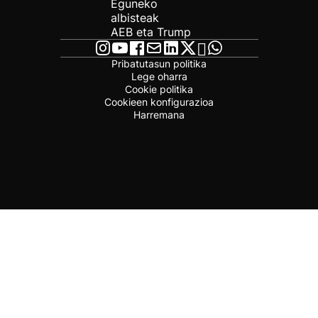
Eguneko
albisteak
AEB eta Trump
Pribatutasun politika
Lege oharra
Cookie politika
Cookieen konfigurazioa
Harremana