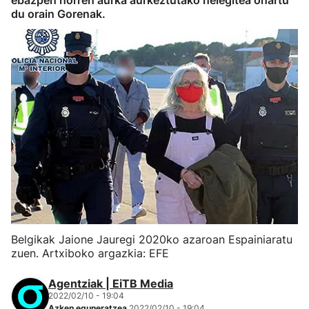
ebazpen horren aurka aurkeztutako helegitea onartu
du orain Gorenak.
Belgikak Jaione Jauregi 2020ko azaroan Espainiaratu
zuen. Artxiboko argazkia: EFE
Agentziak | EiTB Media
2022/02/10 - 19:04
Azken eguneratzea
2022/02/10 - 19:04