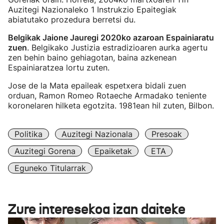
Auzitegi Nazionaleko 1 Instrukzio Epaitegiak
abiatutako prozedura berretsi du.
Belgikak Jaione Jauregi 2020ko azaroan Espainiaratu
zuen
. Belgikako Justizia estradizioaren aurka agertu
zen behin baino gehiagotan, baina azkenean
Espainiaratzea lortu zuten.
Jose de la Mata epaileak espetxera bidali zuen
orduan, Ramon Romeo Rotaeche Armadako teniente
koronelaren hilketa egotzita. 1981ean hil zuten, Bilbon.
Politika
Auzitegi Nazionala
Presoak
Auzitegi Gorena
Epaiketak
ETA
Eguneko Titularrak
Zure interesekoa izan daiteke