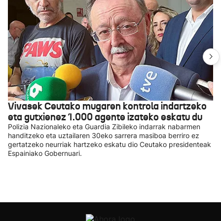
Vivasek Ceutako mugaren kontrola indartzeko
eta gutxienez 1.000 agente izateko eskatu du
Polizia Nazionaleko eta Guardia Zibileko indarrak nabarmen
handitzeko eta uztailaren 30eko sarrera masiboa berriro ez
gertatzeko neurriak hartzeko eskatu dio Ceutako presidenteak
Espainiako Gobernuari.