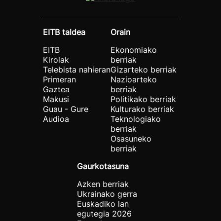
EITB taldea
Orain
EITB
Ekonomiako
Kirolak
berriak
Telebista nahieran
Gizarteko berriak
Primeran
Nazioarteko
Gaztea
berriak
Makusi
Politikako berriak
Guau - Gure
Kulturako berriak
Audioa
Teknologiako
berriak
Osasuneko
berriak
Gaurkotasuna
Azken berriak
Ukrainako gerra
Euskadiko lan
egutegia 2026