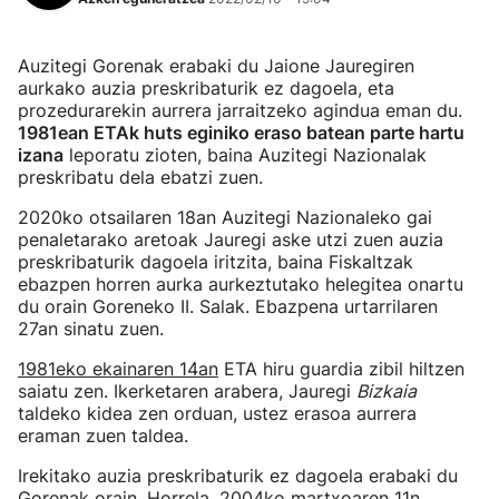
Auzitegi Gorenak erabaki du Jaione Jauregiren
aurkako auzia preskribaturik ez dagoela, eta
prozedurarekin aurrera jarraitzeko agindua eman du.
1981ean ETAk huts eginiko eraso batean parte hartu
izana
leporatu zioten, baina Auzitegi Nazionalak
preskribatu dela ebatzi zuen.
2020ko otsailaren 18an Auzitegi Nazionaleko gai
penaletarako aretoak Jauregi aske utzi zuen auzia
preskribaturik dagoela iritzita, baina Fiskaltzak
ebazpen horren aurka aurkeztutako helegitea onartu
du orain Goreneko II. Salak. Ebazpena urtarrilaren
27an sinatu zuen.
1981eko ekainaren 14an
ETA hiru guardia zibil hiltzen
saiatu zen. Ikerketaren arabera, Jauregi
Bizkaia
taldeko kidea zen orduan, ustez erasoa aurrera
eraman zuen taldea.
Irekitako auzia preskribaturik ez dagoela erabaki du
Gorenak orain. Horrela, 2004ko martxoaren 11n