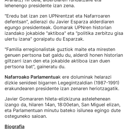
lehenengo presidente izan zena.
"Eredu bat izan zen UPNrentzat eta Nafarroaren
defentsan", adierazi du Javier Esparza alderdiaren
egungo presidenteak. Gomarak UPNren historian
izandako jokabide "aktiboa" eta "politika zerbitzu gisa
ulertu izana" goraipatu du Esparzak.
"Familia erregionalistak guztiok maite eta miresten
genuen pertsona bat galdu du, alderdi honen historian
giltzarri izan den eta jokabide aktiboa izan duen
pertsona bat", gaineratu du.
Nafarroako Parlamentua
k ere doluminak helarazi
dizkie senideei bigarren Legegintzaldian (1987-1991)
erakundearen presidente izan zenaren heriotzagatik.
Javier Gomararen hileta-elizkizuna astelehenean
izango da, hilaren 14an, 18:00etan, San Miguel elizan,
eta Parlamentuan minutu bateko isilunea egingo dute
osteguneko saioan.
Biografia