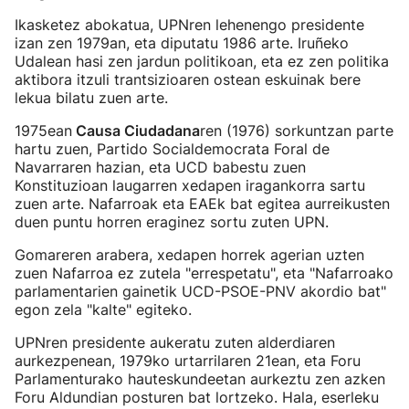
Ikasketez abokatua, UPNren lehenengo presidente
izan zen 1979an, eta diputatu 1986 arte. Iruñeko
Udalean hasi zen jardun politikoan, eta ez zen politika
aktibora itzuli trantsizioaren ostean eskuinak bere
lekua bilatu zuen arte.
1975ean
Causa Ciudadana
ren (1976) sorkuntzan parte
hartu zuen, Partido Socialdemocrata Foral de
Navarraren hazian, eta UCD babestu zuen
Konstituzioan laugarren xedapen iragankorra sartu
zuen arte. Nafarroak eta EAEk bat egitea aurreikusten
duen puntu horren eraginez sortu zuten UPN.
Gomareren arabera, xedapen horrek agerian uzten
zuen Nafarroa ez zutela "errespetatu", eta "Nafarroako
parlamentarien gainetik UCD-PSOE-PNV akordio bat"
egon zela "kalte" egiteko.
UPNren presidente aukeratu zuten alderdiaren
aurkezpenean, 1979ko urtarrilaren 21ean, eta Foru
Parlamenturako hauteskundeetan aurkeztu zen azken
Foru Aldundian posturen bat lortzeko. Hala, eserleku