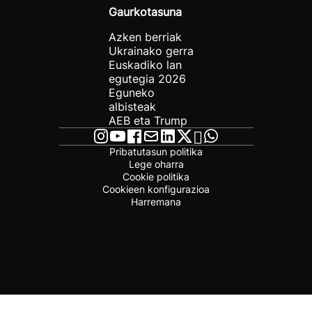
Gaurkotasuna
Azken berriak
Ukrainako gerra
Euskadiko lan
egutegia 2026
Eguneko
albisteak
AEB eta Trump
Pribatutasun politika
Lege oharra
Cookie politika
Cookieen konfigurazioa
Harremana