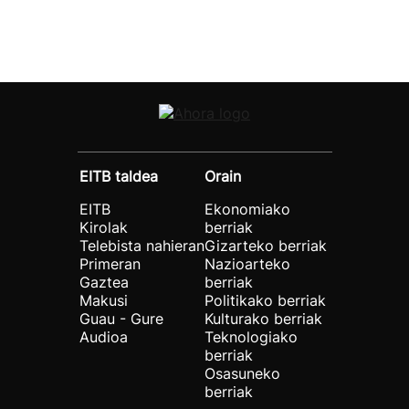
EITB taldea
Orain
EITB
Ekonomiako
Kirolak
berriak
Telebista nahieran
Gizarteko berriak
Primeran
Nazioarteko
Gaztea
berriak
Makusi
Politikako berriak
Guau - Gure
Kulturako berriak
Audioa
Teknologiako
berriak
Osasuneko
berriak