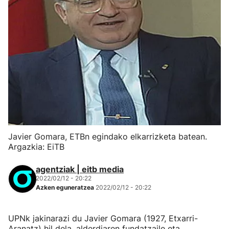
Javier Gomara, ETBn egindako elkarrizketa batean.
Argazkia: EiTB
agentziak | eitb media
2022/02/12 - 20:22
Azken eguneratzea
2022/02/12 - 20:22
UPNk jakinarazi du Javier Gomara (1927, Etxarri-
Aranatz) hil dela, alderdiaren fundatzaile eta