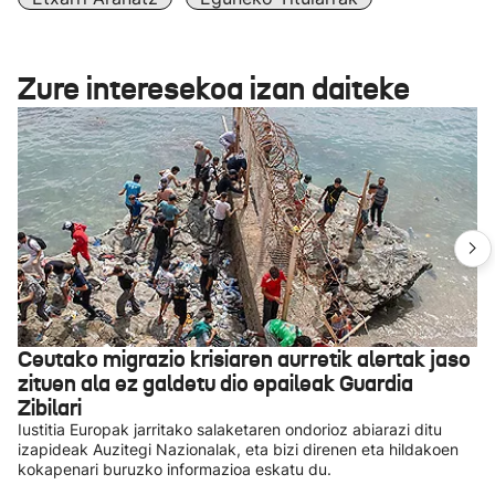
Zure interesekoa izan daiteke
Ceutako migrazio krisiaren aurretik alertak jaso
zituen ala ez galdetu dio epaileak Guardia
Zibilari
Iustitia Europak jarritako salaketaren ondorioz abiarazi ditu
izapideak Auzitegi Nazionalak, eta bizi direnen eta hildakoen
kokapenari buruzko informazioa eskatu du.