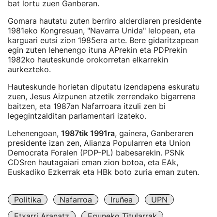
bat lortu zuen Ganberan.
Gomara hautatu zuten berriro alderdiaren presidente
1981eko Kongresuan, "Navarra Unida" lelopean, eta
karguari eutsi zion 1985era arte. Bere gidaritzapean
egin zuten lehenengo ituna APrekin eta PDPrekin
1982ko hauteskunde orokorretan elkarrekin
aurkezteko.
Hauteskunde horietan diputatu izendapena eskuratu
zuen, Jesus Aizpunen atzetik zerrendako bigarrena
baitzen, eta 1987an Nafarroara itzuli zen bi
legegintzalditan parlamentari izateko.
Lehenengoan,
1987tik 1991ra
, gainera, Ganberaren
presidente izan zen, Alianza Popularren eta Union
Democrata Foralen (PDP-PL) babesarekin. PSNk
CDSren hautagaiari eman zion botoa, eta EAk,
Euskadiko Ezkerrak eta HBk boto zuria eman zuten.
Politika
Nafarroa
Iruñea
UPN
Etxarri Aranatz
Eguneko Titularrak