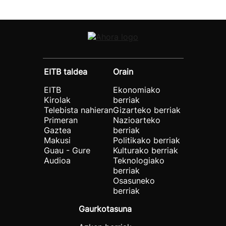
EITB taldea
Orain
EITB
Ekonomiako
Kirolak
berriak
Telebista nahieran
Gizarteko berriak
Primeran
Nazioarteko
Gaztea
berriak
Makusi
Politikako berriak
Guau - Gure
Kulturako berriak
Audioa
Teknologiako
berriak
Osasuneko
berriak
Gaurkotasuna