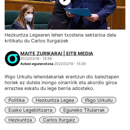
Hezkuntza Legearen lehen txostena sektarioa dela
kritikatu du Carlos Iturgaizek
MAITE ZURIKARAI | EITB MEDIA
2022/02/18 - 15:39
Azken eguneratzea
2022/02/18 - 15:39
Iñigo Urkullu lehendakariak erantzun dio baieztapen
horiek ez dutela inongo oinarririk eta akordio giroa
erraztea eskatu du lege berria adosteko.
Politika
Hezkuntza Legea
Iñigo Urkullu
Eusko Legebiltzarra
Eguneko Titularrak
Hezkuntza
Carlos Iturgaiz