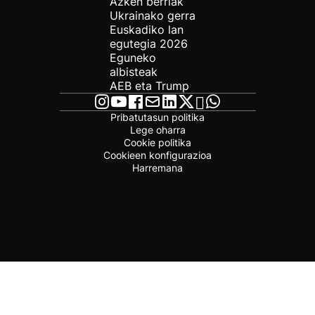
Azken berriak
Ukrainako gerra
Euskadiko lan
egutegia 2026
Eguneko
albisteak
AEB eta Trump
Pribatutasun politika
Lege oharra
Cookie politika
Cookieen konfigurazioa
Harremana