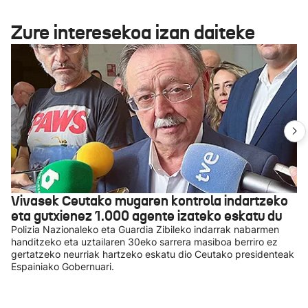
Zure interesekoa izan daiteke
Vivasek Ceutako mugaren kontrola indartzeko
eta gutxienez 1.000 agente izateko eskatu du
Polizia Nazionaleko eta Guardia Zibileko indarrak nabarmen
handitzeko eta uztailaren 30eko sarrera masiboa berriro ez
gertatzeko neurriak hartzeko eskatu dio Ceutako presidenteak
Espainiako Gobernuari.