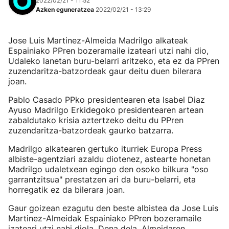
2022/02/21 - 11:52
Azken eguneratzea
2022/02/21 - 13:29
Jose Luis Martinez-Almeida Madrilgo alkateak
Espainiako PPren bozeramaile izateari utzi nahi dio,
Udaleko lanetan buru-belarri aritzeko, eta ez da PPren
zuzendaritza-batzordeak gaur deitu duen bilerara
joan.
Pablo Casado PPko presidentearen eta Isabel Diaz
Ayuso Madrilgo Erkidegoko presidentearen artean
zabaldutako krisia aztertzeko deitu du PPren
zuzendaritza-batzordeak gaurko batzarra.
Madrilgo alkatearen gertuko iturriek Europa Press
albiste-agentziari azaldu diotenez, astearte honetan
Madrilgo udaletxean egingo den osoko bilkura "oso
garrantzitsua" prestatzen ari da buru-belarri, eta
horregatik ez da bilerara joan.
Gaur goizean ezagutu den beste albistea da Jose Luis
Martinez-Almeidak Espainiako PPren bozeramaile
izateari utzi nahi diola. Dena dela, Almeidaren