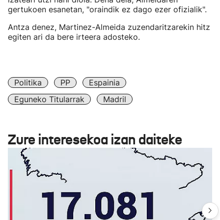
gertukoen esanetan, "oraindik ez dago ezer ofizialik".
Antza denez, Martinez-Almeida zuzendaritzarekin hitz
egiten ari da bere irteera adosteko.
Politika
PP
Espainia
Eguneko Titularrak
Madril
Zure interesekoa izan daiteke