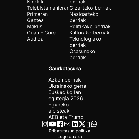
Kirolak
berriak
Telebista nahieran
Gizarteko berriak
Primeran
Nazioarteko
Gaztea
berriak
Makusi
Politikako berriak
Guau - Gure
Kulturako berriak
Audioa
Teknologiako
berriak
Osasuneko
berriak
Gaurkotasuna
Azken berriak
Ukrainako gerra
Euskadiko lan
egutegia 2026
Eguneko
albisteak
AEB eta Trump
Pribatutasun politika
Lege oharra