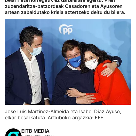
belarri eta horregatik ez da bilerara agertu. Pren
zuzendaritza-batzordeak Casadoren eta Ayusoren
artean zabaldutako krisia aztertzeko deitu du bilera.
Jose Luis Martinez-Almeida eta Isabel Diaz Ayuso,
elkar besarkatuta. Artxiboko argazkia: EFE
EITB MEDIA