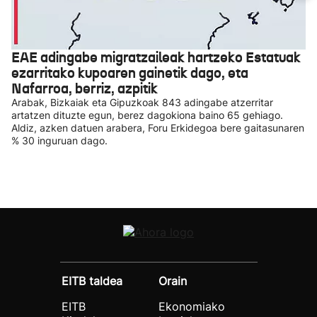
EAE adingabe migratzaileak hartzeko Estatuak
ezarritako kupoaren gainetik dago, eta
Nafarroa, berriz, azpitik
Arabak, Bizkaiak eta Gipuzkoak 843 adingabe atzerritar
artatzen dituzte egun, berez dagokiona baino 65 gehiago.
Aldiz, azken datuen arabera, Foru Erkidegoa bere gaitasunaren
% 30 inguruan dago.
EITB taldea
Orain
EITB
Ekonomiako