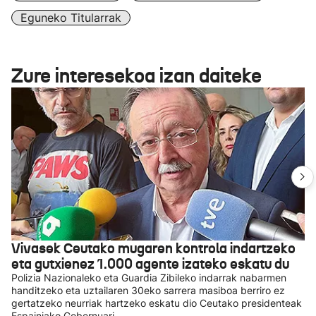
Eguneko Titularrak
Zure interesekoa izan daiteke
Vivasek Ceutako mugaren kontrola indartzeko
eta gutxienez 1.000 agente izateko eskatu du
Polizia Nazionaleko eta Guardia Zibileko indarrak nabarmen
handitzeko eta uztailaren 30eko sarrera masiboa berriro ez
gertatzeko neurriak hartzeko eskatu dio Ceutako presidenteak
Espainiako Gobernuari.