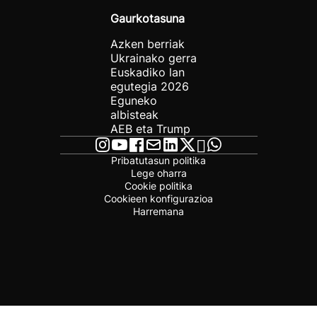
Gaurkotasuna
Azken berriak
Ukrainako gerra
Euskadiko lan
egutegia 2026
Eguneko
albisteak
AEB eta Trump
Pribatutasun politika
Lege oharra
Cookie politika
Cookieen konfigurazioa
Harremana