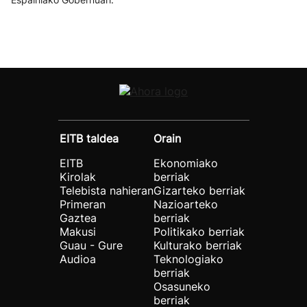
EITB taldea
Orain
EITB
Ekonomiako
Kirolak
berriak
Telebista nahieran
Gizarteko berriak
Primeran
Nazioarteko
Gaztea
berriak
Makusi
Politikako berriak
Guau - Gure
Kulturako berriak
Audioa
Teknologiako
berriak
Osasuneko
berriak