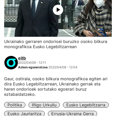
Ukrainako gerraren ondorioei buruzko osoko bilkura
monografikoa Eusko Legebiltzarrean
eitb
2022/04/08 - 12:11
Azken eguneratzea
2022/04/08 - 12:04
Gaur, ostirala, osoko bilkura monografikoa egiten ari
dira Eusko Legebiltzarrean, Ukrainako gerrak eta
haren ondorioek sortutako egoerari buruz
eztabaidatzeko.
Politika
Iñigo Urkullu
Eusko Legebiltzarra
Eusko Jaurlaritza
Errusia-Ukraina Gerra