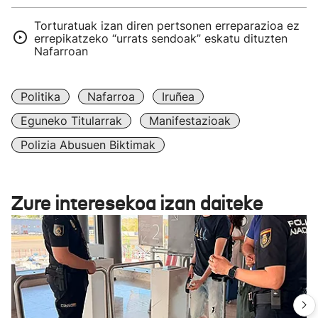
Torturatuak izan diren pertsonen erreparazioa ez
errepikatzeko “urrats sendoak” eskatu dituzten
Nafarroan
Politika
Nafarroa
Iruñea
Eguneko Titularrak
Manifestazioak
Polizia Abusuen Biktimak
Zure interesekoa izan daiteke