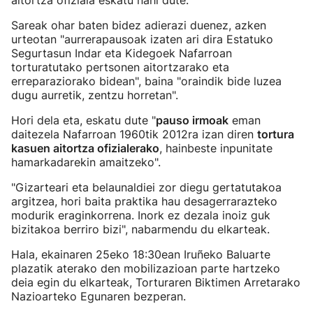
aitortza ofiziala eskatu nahi dute.
Sareak ohar baten bidez adierazi duenez, azken
urteotan "aurrerapausoak izaten ari dira Estatuko
Segurtasun Indar eta Kidegoek Nafarroan
torturatutako pertsonen aitortzarako eta
erreparaziorako bidean", baina "oraindik bide luzea
dugu aurretik, zentzu horretan".
Hori dela eta, eskatu dute "
pauso irmoak
eman
daitezela Nafarroan 1960tik 2012ra izan diren
tortura
kasuen aitortza ofizialerako
, hainbeste inpunitate
hamarkadarekin amaitzeko".
"Gizarteari eta belaunaldiei zor diegu gertatutakoa
argitzea, hori baita praktika hau desagerrarazteko
modurik eraginkorrena. Inork ez dezala inoiz guk
bizitakoa berriro bizi", nabarmendu du elkarteak.
Hala, ekainaren 25eko 18:30ean Iruñeko Baluarte
plazatik aterako den mobilizazioan parte hartzeko
deia egin du elkarteak, Torturaren Biktimen Arretarako
Nazioarteko Egunaren bezperan.