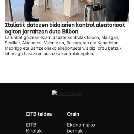
Italiatik datozen bidaiarien kontrol aleatorioak
egiten jarraitzen dute Bilbon
Larunbat goizean ezarri dituzte kontrolak Bilbon, Malagan,
Sevillan, Alacanten, Valentzian, Balearretan eta Kanarietan.
Madrilgo eta Bartzelonako aireportuetan, aldiz, ordu batzuk
lehenago hasi ziren ausazko kontrolak egiten.
EITB taldea
Orain
EITB
Ekonomiako
Kirolak
berriak