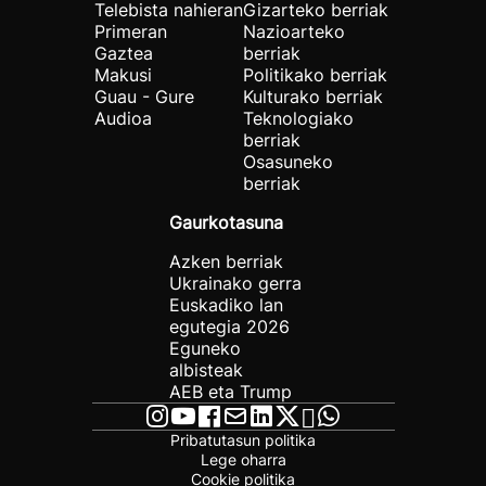
Telebista nahieran
Gizarteko berriak
Primeran
Nazioarteko
Gaztea
berriak
Makusi
Politikako berriak
Guau - Gure
Kulturako berriak
Audioa
Teknologiako
berriak
Osasuneko
berriak
Gaurkotasuna
Azken berriak
Ukrainako gerra
Euskadiko lan
egutegia 2026
Eguneko
albisteak
AEB eta Trump
Pribatutasun politika
Lege oharra
Cookie politika