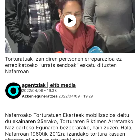
Torturatuak izan diren pertsonen erreparazioa ez
errepikatzeko “urrats sendoak” eskatu dituzten
Nafarroan
agentziak | eitb media
2022/04/09 - 19:33
Azken eguneratzea
2022/04/09 - 19:29
Nafarroako Torturatuen Ekarteak mobilizazioa deitu
du
ekainaren 25
erako, Torturaren Biktimen Arretarako
Nazioarteko Egunaren bezperarako, hain zuzen. Hala,
Nafarroan 1960tik 2012ra izandako tortura kasuen