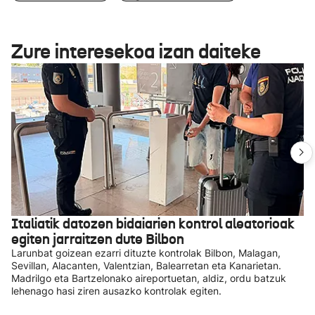
Zure interesekoa izan daiteke
Italiatik datozen bidaiarien kontrol aleatorioak
egiten jarraitzen dute Bilbon
Larunbat goizean ezarri dituzte kontrolak Bilbon, Malagan,
Sevillan, Alacanten, Valentzian, Balearretan eta Kanarietan.
Madrilgo eta Bartzelonako aireportuetan, aldiz, ordu batzuk
lehenago hasi ziren ausazko kontrolak egiten.