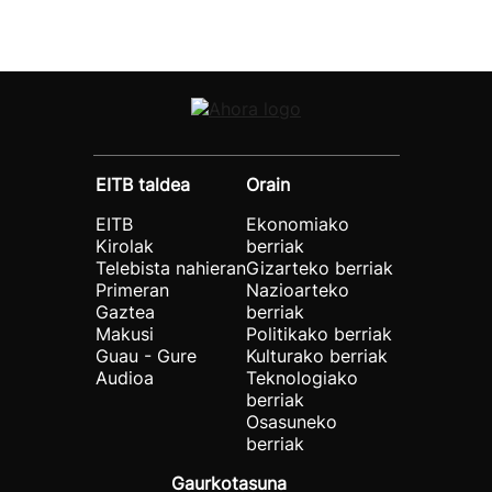
EITB taldea
Orain
EITB
Ekonomiako
Kirolak
berriak
Telebista nahieran
Gizarteko berriak
Primeran
Nazioarteko
Gaztea
berriak
Makusi
Politikako berriak
Guau - Gure
Kulturako berriak
Audioa
Teknologiako
berriak
Osasuneko
berriak
Gaurkotasuna