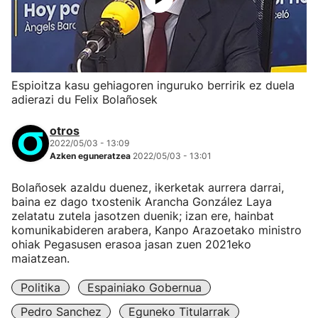
Espioitza kasu gehiagoren inguruko berririk ez duela
adierazi du Felix Bolañosek
otros
2022/05/03 - 13:09
Azken eguneratzea
2022/05/03 - 13:01
Bolañosek azaldu duenez, ikerketak aurrera darrai,
baina ez dago txostenik Arancha González Laya
zelatatu zutela jasotzen duenik; izan ere, hainbat
komunikabideren arabera, Kanpo Arazoetako ministro
ohiak Pegasusen erasoa jasan zuen 2021eko
maiatzean.
Politika
Espainiako Gobernua
Pedro Sanchez
Eguneko Titularrak