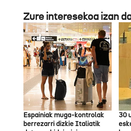
Zure interesekoa izan d
Espainiak muga-kontrolak
30 
berrezarri dizkie Italiatik
esk