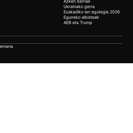
Azken berriak
Ukrainako gerra
Euskadiko lan egutegia 2026
Eguneko albisteak
AEB eta Trump
remana