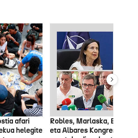
stia afari
Robles, Marlaska, Bolaños
ekua helegite
eta Albares Kongresuan