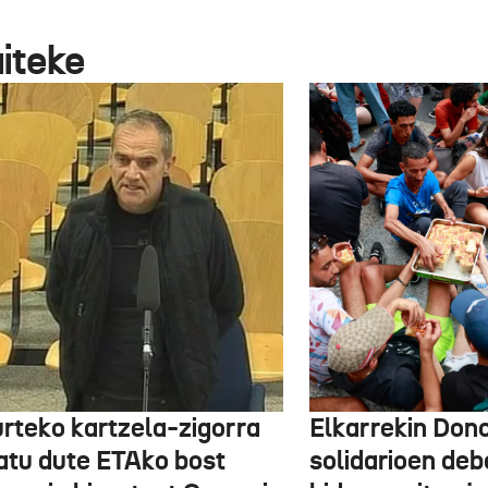
aiteke
urteko kartzela-zigorra
Elkarrekin Dono
atu dute ETAko bost
solidarioen deb