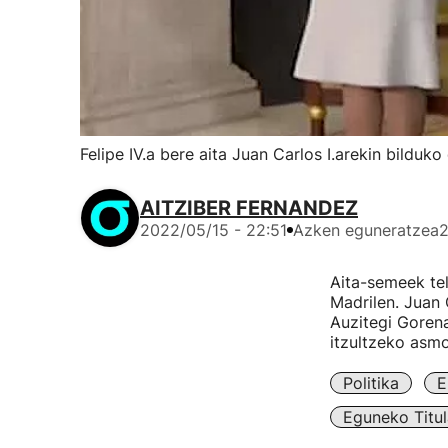
Felipe IV.a bere aita Juan Carlos I.arekin bilduko
AITZIBER FERNANDEZ
2022/05/15 - 22:51
Azken eguneratzea
2
Aita-semeek tel
Madrilen. Juan 
Auzitegi Gorena
itzultzeko asmo
Politika
E
Eguneko Titul