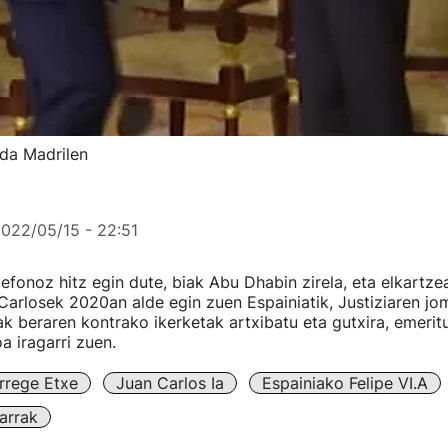
 da Madrilen
022/05/15 - 22:51
efonoz hitz egin dute, biak Abu Dhabin zirela, eta elkartze
Carlosek 2020an alde egin zuen Espainiatik, Justiziaren j
k beraren kontrako ikerketak artxibatu eta gutxira, emerit
a iragarri zuen.
rrege Etxe
Juan Carlos Ia
Espainiako Felipe VI.a
arrak