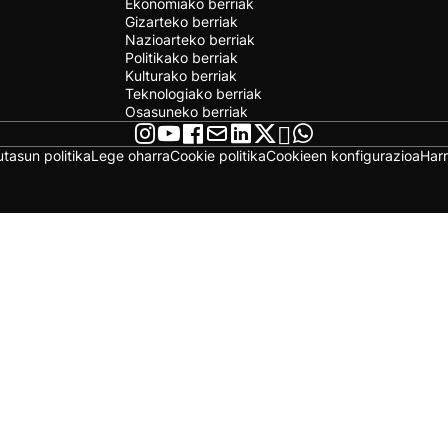
Ekonomiako berriak
Gizarteko berriak
Nazioarteko berriak
Politikako berriak
Kulturako berriak
Teknologiako berriak
Osasuneko berriak
utasun politika
Lege oharra
Cookie politika
Cookieen konfigurazioa
Har