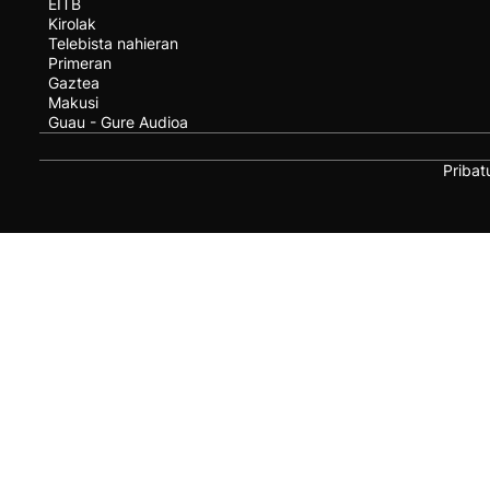
EITB
Kirolak
Telebista nahieran
Primeran
Gaztea
Makusi
Guau - Gure Audioa
Pribat