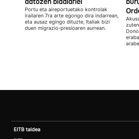
datozen bidaiariei
bur
Portu eta aireportuetako kontrolak
Ord
irailaren 7ra arte egongo dira indarrean,
Akusa
eta ausaz egingo dituzte, Italiak bizi
zuten
duen migrazio-presioaren aurrean.
Donos
eraba
arabe
EITB taldea