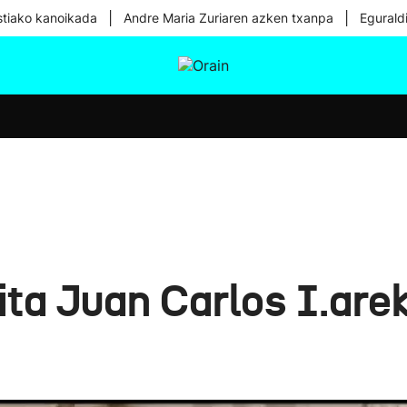
|
|
tiako kanoikada
Andre Maria Zuriaren azken txanpa
Egurald
tura
Ikusmiran
Egural
Osasuna
Teknologia
ita Juan Carlos I.arek