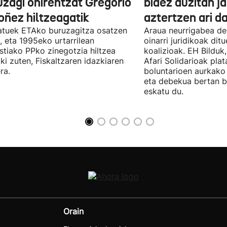
uzagi ohirentzat Gregorio
bidez auzitan j
oñez hiltzeagatik
aztertzen ari d
tuek ETAko buruzagitza osatzen
Araua neurrigabea de
, eta 1995eko urtarrilean
oinarri juridikoak dit
tiako PPko zinegotzia hiltzea
koalizioak. EH Bilduk,
ki zuten, Fiskaltzaren idazkiaren
Afari Solidarioak pla
ra.
boluntarioen aurkako 
eta debekua bertan 
eskatu du.
Orain