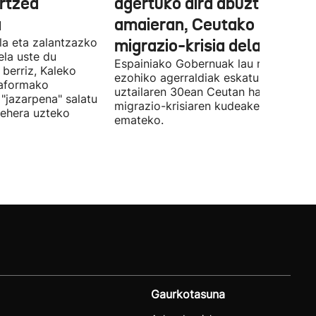
artzea
agertuko dira abuztuaren
a
amaieran, Ceutako
la eta zalantzazko
migrazio-krisia dela eta
uela uste du
Espainiako Gobernuak lau ministroen
 berriz, Kaleko
ezohiko agerraldiak eskatu ditu,
taformako
uztailaren 30ean Ceutan hasitako
"jazarpena" salatu
migrazio-krisiaren kudeaketaren berri
behera uzteko
emateko.
Gaurkotasuna