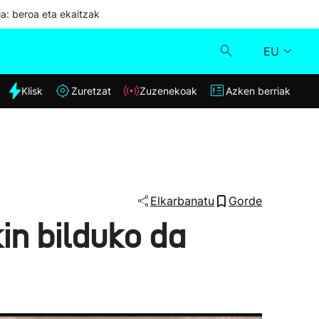
ia: beroa eta ekaitzak
EU
dia
Klisk
Zuretzat
Zuzenekoak
Azken berriak
Klisk
Zuzenekoak
Zuretzat
Elkarbanatu
Gorde
in bilduko da
Azken berriak