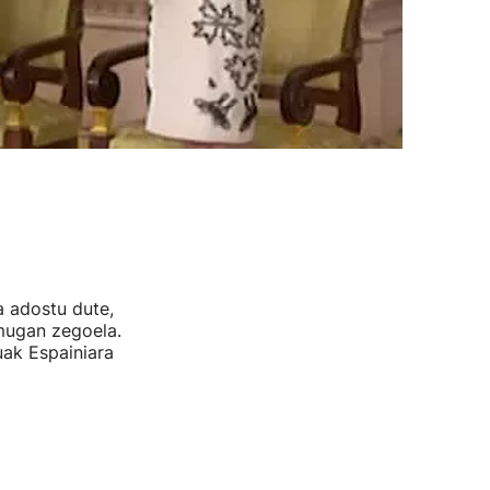
a adostu dute,
omugan zegoela.
uak Espainiara