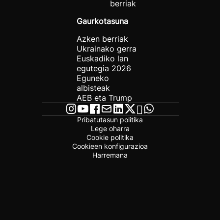
berriak
Gaurkotasuna
Azken berriak
Ukrainako gerra
Euskadiko lan
egutegia 2026
Eguneko
albisteak
AEB eta Trump
Pribatutasun politika
Lege oharra
Cookie politika
Cookieen konfigurazioa
Harremana