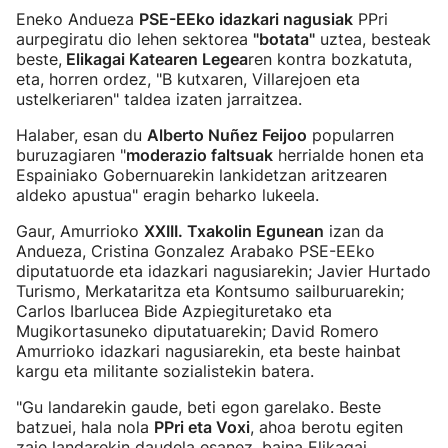
Eneko Andueza
PSE-EEko idazkari nagusiak
PPri
aurpegiratu dio lehen sektorea
"botata"
uztea, besteak
beste,
Elikagai Katearen Legea
ren kontra bozkatuta,
eta, horren ordez, "B kutxaren, Villarejoen eta
ustelkeriaren" taldea izaten jarraitzea.
Halaber, esan du
Alberto Nuñez Feijoo
popularren
buruzagiaren "
moderazio faltsuak
herrialde honen eta
Espainiako Gobernuarekin lankidetzan aritzearen
aldeko apustua" eragin beharko lukeela.
Gaur, Amurrioko
XXIII. Txakolin Egunean
izan da
Andueza, Cristina Gonzalez Arabako PSE-EEko
diputatuorde eta idazkari nagusiarekin; Javier Hurtado
Turismo, Merkataritza eta Kontsumo sailburuarekin;
Carlos Ibarlucea Bide Azpiegituretako eta
Mugikortasuneko diputatuarekin; David Romero
Amurrioko idazkari nagusiarekin, eta beste hainbat
kargu eta militante sozialistekin batera.
"Gu landarekin gaude, beti egon garelako. Beste
batzuei, hala nola
PPri eta Voxi
, ahoa berotu egiten
zaie landarekin daudela esanez, baina Elikagai