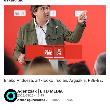
eskatu dio.
Eneko Andueza, artxiboko irudian. Argazkia: PSE-EE.
Agentziak | EITB MEDIA
2022/05/22 - 15:45
Azken eguneratzea
2022/05/22 - 15:45