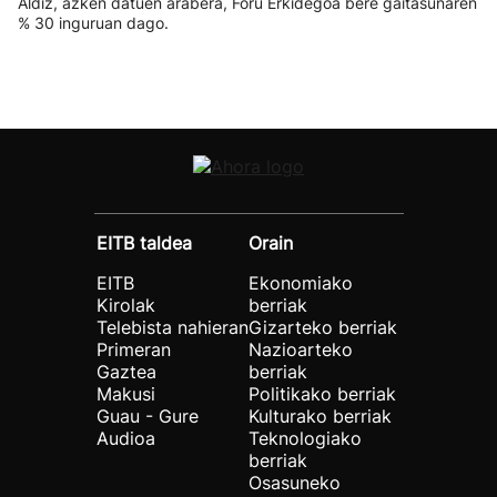
Aldiz, azken datuen arabera, Foru Erkidegoa bere gaitasunaren
% 30 inguruan dago.
EITB taldea
Orain
EITB
Ekonomiako
Kirolak
berriak
Telebista nahieran
Gizarteko berriak
Primeran
Nazioarteko
Gaztea
berriak
Makusi
Politikako berriak
Guau - Gure
Kulturako berriak
Audioa
Teknologiako
berriak
Osasuneko