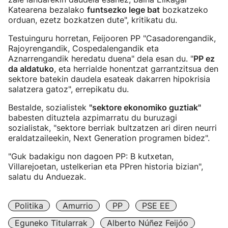
Katearena bezalako
funtsezko lege bat
bozkatzeko
orduan, ezetz bozkatzen dute", kritikatu du.
Testuinguru horretan, Feijooren PP "Casadorengandik,
Rajoyrengandik, Cospedalengandik eta
Aznarrengandik heredatu duena" dela esan du. "
PP ez
da aldatuko
, eta herrialde honentzat garrantzitsua den
sektore batekin daudela esateak dakarren hipokrisia
salatzera gatoz", errepikatu du.
Bestalde, sozialistek
"sektore ekonomiko guztiak"
babesten dituztela azpimarratu du buruzagi
sozialistak, "sektore berriak bultzatzen ari diren neurri
eraldatzaileekin, Next Generation programen bidez".
"Guk badakigu non dagoen PP: B kutxetan,
Villarejoetan, ustelkerian eta PPren historia bizian",
salatu du Anduezak.
Politika
Amurrio
PP
PSE EE
Eguneko Titularrak
Alberto Núñez Feijóo