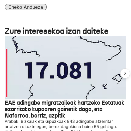
Eneko Andueza
Zure interesekoa izan daiteke
EAE adingabe migratzaileak hartzeko Estatuak
ezarritako kupoaren gainetik dago, eta
Nafarroa, berriz, azpitik
Arabak, Bizkaiak eta Gipuzkoak 843 adingabe atzerritar
artatzen dituzte egun, berez dagokiona baino 65 gehiago.