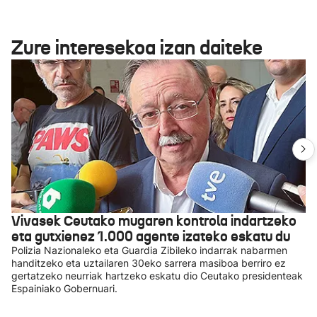
Zure interesekoa izan daiteke
Vivasek Ceutako mugaren kontrola indartzeko
eta gutxienez 1.000 agente izateko eskatu du
Polizia Nazionaleko eta Guardia Zibileko indarrak nabarmen
handitzeko eta uztailaren 30eko sarrera masiboa berriro ez
gertatzeko neurriak hartzeko eskatu dio Ceutako presidenteak
Espainiako Gobernuari.