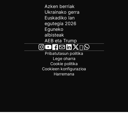
Azken berriak
Ukrainako gerra
Euskadiko lan
egutegia 2026
Eguneko
albisteak
AEB eta Trump
Pribatutasun politika
Lege oharra
Cookie politika
Cookieen konfigurazioa
Harremana