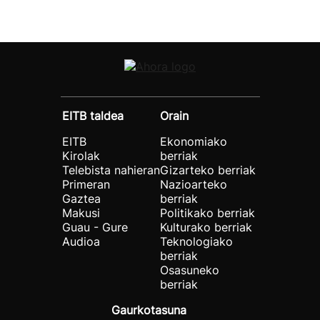
EITB taldea
Orain
EITB
Ekonomiako
Kirolak
berriak
Telebista nahieran
Gizarteko berriak
Primeran
Nazioarteko
Gaztea
berriak
Makusi
Politikako berriak
Guau - Gure
Kulturako berriak
Audioa
Teknologiako
berriak
Osasuneko
berriak
Gaurkotasuna