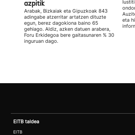
azpitik
Iusti
ondor
Arabak, Bizkaiak eta Gipuzkoak 843
Auzit
adingabe atzerritar artatzen dituzte
eta h
egun, berez dagokiona baino 65
infor
gehiago. Aldiz, azken datuen arabera,
Foru Erkidegoa bere gaitasunaren % 30
inguruan dago.
EITB taldea
EITB