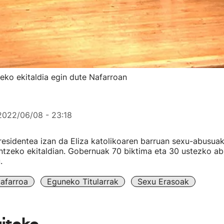
teko ekitaldia egin dute Nafarroan
2022/06/08 - 23:18
residentea izan da Eliza katolikoaren barruan sexu-abusuak
tzeko ekitaldian. Gobernuak 70 biktima eta 30 ustezko ab
.
afarroa
Eguneko Titularrak
Sexu Erasoak