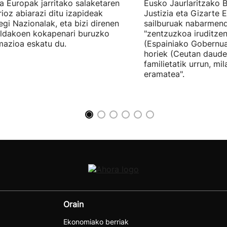
tia Europak jarritako salaketaren
Eusko Jaurlaritzako B
ioz abiarazi ditu izapideak
Justizia eta Gizarte
egi Nazionalak, eta bizi direnen
sailburuak nabarmend
ildakoen kokapenari buruzko
"zentzuzkoa iruditze
mazioa eskatu du.
(Espainiako Gobernu
horiek (Ceutan daude
familietatik urrun, mi
eramatea".
Orain
Ekonomiako berriak