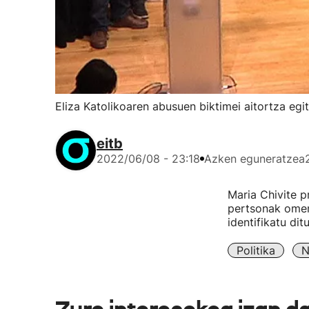
Eliza Katolikoaren abusuen biktimei aitortza egi
eitb
2022/06/08 - 23:18
Azken eguneratzea
Maria Chivite p
pertsonak omen
identifikatu ditu
Politika
N