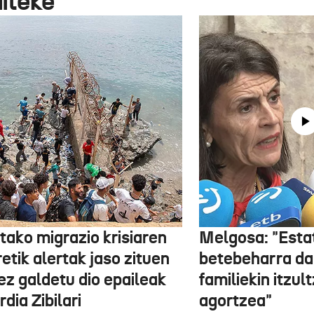
aiteke
tako migrazio krisiaren
Melgosa: "Esta
etik alertak jaso zituen
betebeharra da
ez galdetu dio epaileak
familiekin itzul
dia Zibilari
agortzea"