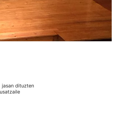
 jasan dituzten
usatzaile