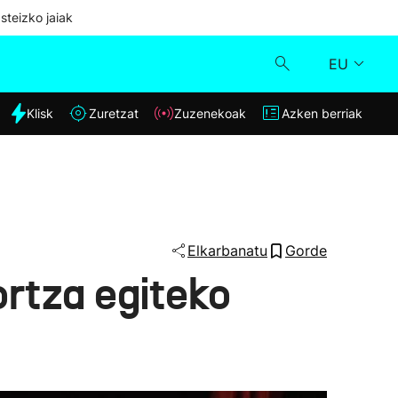
steizko jaiak
EU
dia
Klisk
Zuretzat
Zuzenekoak
Azken berriak
Klisk
Zuzenekoak
Zuretzat
Elkarbanatu
Gorde
ortza egiteko
Azken berriak