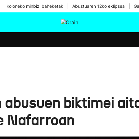
|
|
Koloneko minbizi baheketak
Abuztuaren 12ko eklipsea
Ga
tura
Ikusmiran
Egural
Osasuna
Teknologia
n abusuen biktimei ait
te Nafarroan