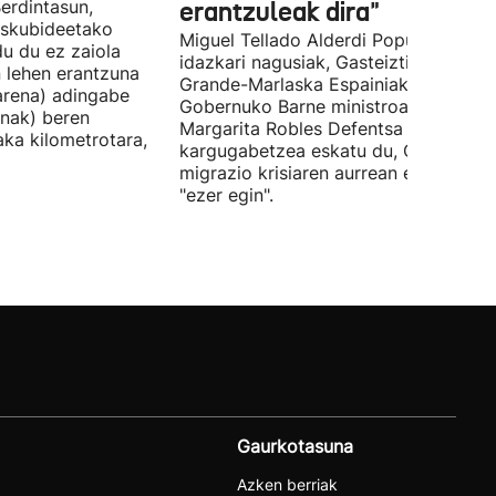
erdintasun,
erantzuleak dira"
 Eskubideetako
Miguel Tellado Alderdi Popularraren
u du ez zaiola
idazkari nagusiak, Gasteiztik, Fernan
n lehen erantzuna
Grande-Marlaska Espainiako
arena) adingabe
Gobernuko Barne ministroa eta
nak) beren
Margarita Robles Defentsa ministroa
laka kilometrotara,
kargugabetzea eskatu du, Ceutako
migrazio krisiaren aurrean ez dutelak
"ezer egin".
Gaurkotasuna
Azken berriak