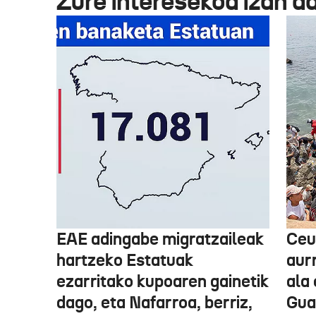
Zure interesekoa izan d
EAE adingabe migratzaileak
Ceu
hartzeko Estatuak
aurr
ezarritako kupoaren gainetik
ala 
dago, eta Nafarroa, berriz,
Guar