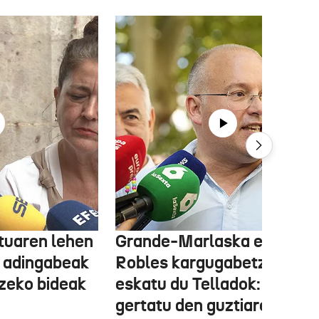
tuaren lehen
Grande-Marlaska eta
 adingabeak
Robles kargugabetzea
tzeko bideak
eskatu du Telladok: "Ceuta
gertatu den guztiaren