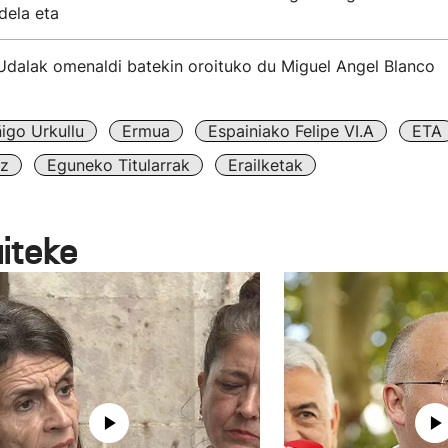
dela eta
Udalak omenaldi batekin oroituko du Miguel Angel Blanco
ñigo Urkullu
Ermua
Espainiako Felipe VI.a
ETA
z
Eguneko Titularrak
Erailketak
aiteke