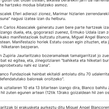
i gutun bat bidali ostean, alkatea berarekin jarri da harrem
te hartzeko modua bilatzeko asmoz.
calek Eferi adierazi zionez, Marimar hizlarien zerrendareki
asuna" nagusi izatea izan du helburu.
n Carlos Abascalek gaineratu zuen bere parte hartzeak iza
" izango duela, eta, gogorarazi zuenez, Ermuko Udala izan 
kako manifestazioak bultzatu zituena, Miguel Angel Blanco
ostean. Manifestazio horiek Estatu osoan egin zituzten, eta
, hilketaren bezperan.
n Zupiria Jaurlaritzako bozeramaileak tamalgarritzat jo zu
bat ez egitea, eta, zinegotziaren "bahiketa eta hilketari b
aprobetxatu nahi ez izana".
anco Fundazioak hainbat ekitaldi antolatu ditu 70 udalerrita
defendatutako baloreak oroitzeko".
ak uztailaren 10 eta 13 bitartean izango dira, Blanco bahitu
a hil zuten egunen artean (12tik 13rako goizaldean hil zen os
aritzak bi erakusketa aurkeztu ditu Miguel Angel Blancoren