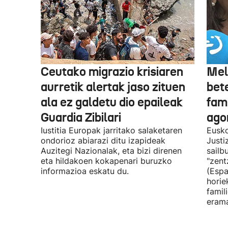
Ceutako migrazio krisiaren
Mel
aurretik alertak jaso zituen
bet
ala ez galdetu dio epaileak
fami
Guardia Zibilari
ago
Iustitia Europak jarritako salaketaren
Eusko
ondorioz abiarazi ditu izapideak
Justi
Auzitegi Nazionalak, eta bizi direnen
sailb
eta hildakoen kokapenari buruzko
"zent
informazioa eskatu du.
(Espa
horie
famil
erama