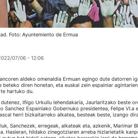
idad. Foto: Ayuntemiento de Ermua
2022/07/06 - 12:06
lancoren aldeko omenaldia Ermuan egingo dute datorren i
te beteko diren honetan, eta euskal zein espainiar agintarie
rte hartuko du.
i dutenez, Iñigo Urkullu lehendakaria, Jaurlaritzako beste o
o Sanchez Espainiako Gobernuko presidentea, Felipe VI.a 
scal herri bizkaitarreko alkatea, besteak beste, izango dir
lluk, Sanchezek, erregeak, alkateak eta, azkenik, Marimar Bl
a. Hasieran, hildako zinegotziaren arreba hizlarietatik kanp