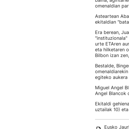
baina, agintarie
omenaldian par
Asteartean Abas
ekitaldian "bat
Era berean, Jua
"instituzionala
urte ETAren aur
eta hilketaren 
Bilbon izan zen
Bestalde, Binge
omenaldiarekin 
egiteko aukera 
Miguel Angel Bl
Angel Blancok 
Ekitaldi gehien
uztailak 10) et
Eusko Jaurl