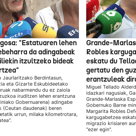
gosa: "Estatuaren lehen
Grande-Marlas
ebeharra da adingabeak
Robles kargug
liekin itzultzeko bideak
eskatu du Tella
rtzea"
gertatu den guz
 Jaurlaritzako Berdintasun,
erantzuleak dir
zia eta Gizarte Eskubideetako
Miguel Tellado Alderd
uruak nabarmendu du ez zaiola
idazkari nagusiak, Ga
zuzkoa iruditzen lehen erantzuna
Grande-Marlaska Esp
iniako Gobernuarena) adingabe
Gobernuko Barne mini
k (Ceutan daudenak) beren
Margarita Robles Def
ietatik urrun, milaka kilometrotara,
kargugabetzea eskat
tea".
migrazio krisiaren au
"ezer egin".