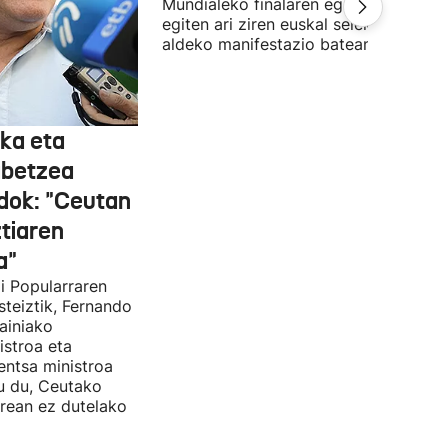
Mundialeko finalaren egunean Bilbon
egiten ari ziren euskal selekzioaren
aldeko manifestazio batean zegoen.
ka eta
abetzea
dok: "Ceutan
tiaren
a"
i Popularraren
steiztik, Fernando
ainiako
stroa eta
entsa ministroa
u du, Ceutako
rrean ez dutelako