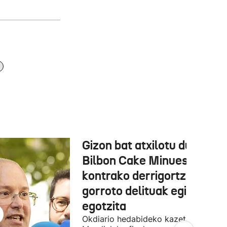
Gizon bat atxilotu dute,
Bilbon Cake Minuesaren
kontrako derrigortze eta
gorroto delituak egitea
egotzita
Okdiario hedabideko kazetaria