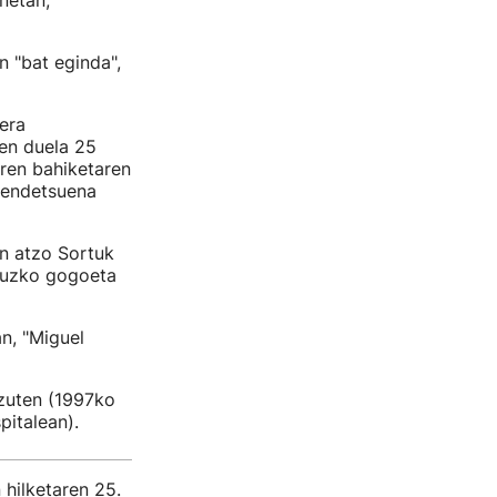
anetan,
n "bat eginda",
era
zen duela 25
ren bahiketaren
 jendetsuena
en atzo Sortuk
uruzko gogoeta
n, "Miguel
 zuten (1997ko
pitalean).
 hilketaren 25.