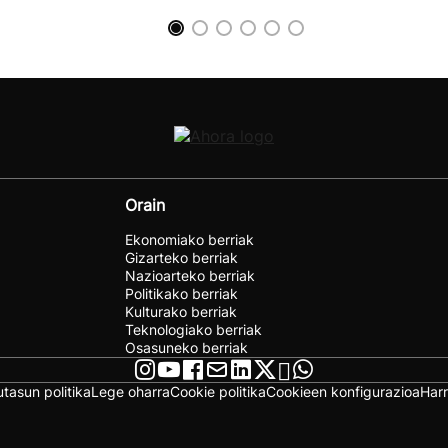
Orain
Ekonomiako berriak
Gizarteko berriak
Nazioarteko berriak
Politikako berriak
Kulturako berriak
Teknologiako berriak
Osasuneko berriak
utasun politika
Lege oharra
Cookie politika
Cookieen konfigurazioa
Har