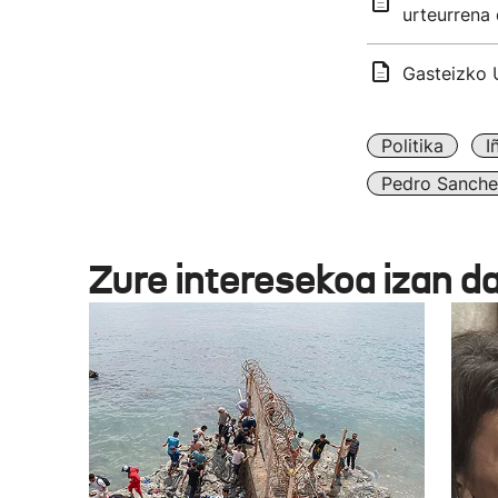
urteurrena 
Gasteizko 
Politika
I
Pedro Sanche
Zure interesekoa izan d