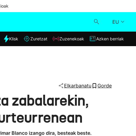
ioak
EU
dia
Klisk
Zuretzat
Zuzenekoak
Azken berriak
Klisk
Zuzenekoak
Zuretzat
Elkarbanatu
Gorde
a zabalarekin,
Azken berriak
 urteurrenean
rimar Blanco izango dira, besteak beste.