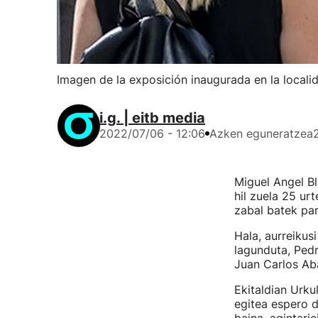
Imagen de la exposición inaugurada en la local
i.g. | eitb media
2022/07/06 - 12:06
Azken eguneratzea
Miguel Angel B
hil zuela 25 ur
zabal batek pa
Hala, aurreikus
lagunduta, Pedr
Juan Carlos Aba
Ekitaldian Urku
egitea espero d