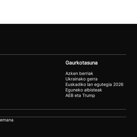
Gaurkotasuna
Azken berriak
Ukrainako gerra
Euskadiko lan egutegia 2026
Eguneko albisteak
AEB eta Trump
remana