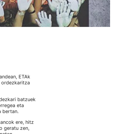
gandean, ETAk
n ordezkaritza
rdezkari batzuek
erregea eta
a bertan.
ancok ere, hitz
o geratu zen,