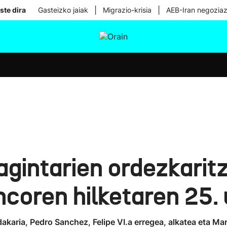
|
|
ste dira
Gasteizko jaiak
Migrazio-krisia
AEB-Iran negoziaz
tura
Ikusmiran
Egural
Osasuna
Teknologia
gintarien ordezkaritz
ncoren hilketaren 25.
akaria, Pedro Sanchez, Felipe VI.a erregea, alkatea eta Ma