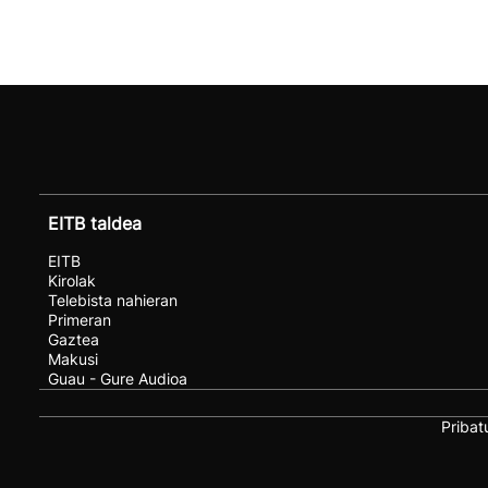
EITB taldea
EITB
Kirolak
Telebista nahieran
Primeran
Gaztea
Makusi
Guau - Gure Audioa
Pribat