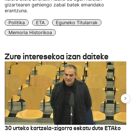
gizartearen gehiengo zabal batek emandako
erantzuna.
Politika
ETA
Eguneko Titularrak
Memoria Historikoa
Zure interesekoa izan daiteke
30 urteko kartzela-zigorra eskatu dute ETAko