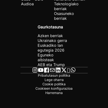
Audioa
Teknologiako
berriak
Osasuneko
berriak
Gaurkotasuna
Azken berriak
Ukrainako gerra
Euskadiko lan
egutegia 2026
Eguneko
albisteak
AEB eta Trump
Pribatutasun politika
Lege oharra
Cookie politika
Cookieen konfigurazioa
Harremana