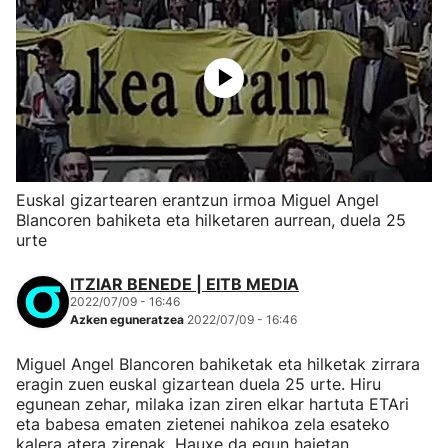
Euskal gizartearen erantzun irmoa Miguel Angel
Blancoren bahiketa eta hilketaren aurrean, duela 25
urte
ITZIAR BENEDE | EITB MEDIA
2022/07/09 - 16:46
Azken eguneratzea
2022/07/09 - 16:46
Miguel Angel Blancoren bahiketak eta hilketak zirrara
eragin zuen euskal gizartean duela 25 urte. Hiru
egunean zehar, milaka izan ziren elkar hartuta ETAri
eta babesa ematen zietenei nahikoa zela esateko
kalera atera zirenak. Hauxe da egun haietan