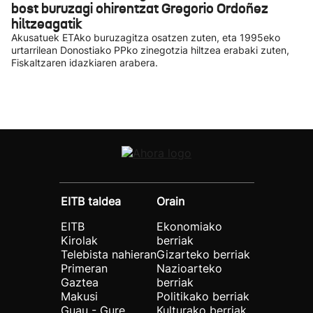
bost buruzagi ohirentzat Gregorio Ordoñez
hiltzeagatik
Akusatuek ETAko buruzagitza osatzen zuten, eta 1995eko
urtarrilean Donostiako PPko zinegotzia hiltzea erabaki zuten,
Fiskaltzaren idazkiaren arabera.
EITB taldea
Orain
EITB
Ekonomiako
Kirolak
berriak
Telebista nahieran
Gizarteko berriak
Primeran
Nazioarteko
Gaztea
berriak
Makusi
Politikako berriak
Guau - Gure
Kulturako berriak