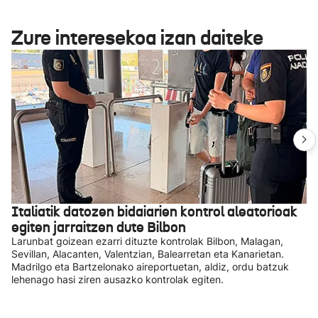
Zure interesekoa izan daiteke
Italiatik datozen bidaiarien kontrol aleatorioak
egiten jarraitzen dute Bilbon
Larunbat goizean ezarri dituzte kontrolak Bilbon, Malagan,
Sevillan, Alacanten, Valentzian, Balearretan eta Kanarietan.
Madrilgo eta Bartzelonako aireportuetan, aldiz, ordu batzuk
lehenago hasi ziren ausazko kontrolak egiten.