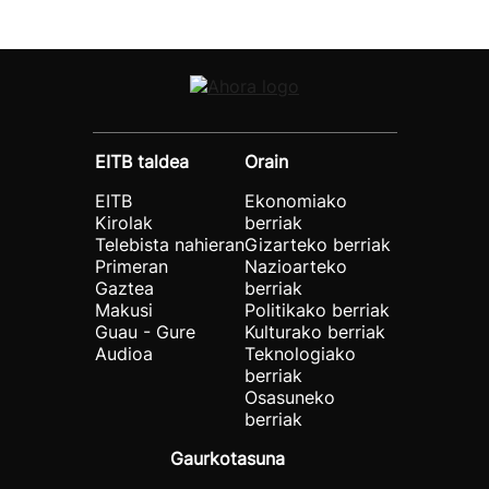
EITB taldea
Orain
EITB
Ekonomiako
Kirolak
berriak
Telebista nahieran
Gizarteko berriak
Primeran
Nazioarteko
Gaztea
berriak
Makusi
Politikako berriak
Guau - Gure
Kulturako berriak
Audioa
Teknologiako
berriak
Osasuneko
berriak
Gaurkotasuna