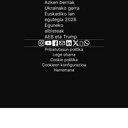
Azken berriak
Ukrainako gerra
Euskadiko lan
egutegia 2026
Eguneko
albisteak
AEB eta Trump
Pribatutasun politika
Lege oharra
Cookie politika
Cookieen konfigurazioa
Harremana