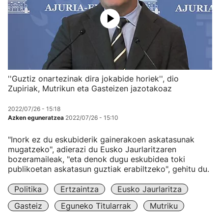
''Guztiz onartezinak dira jokabide horiek'', dio
Zupiriak, Mutrikun eta Gasteizen jazotakoaz
2022/07/26 - 15:18
Azken eguneratzea
2022/07/26 - 15:10
"Inork ez du eskubiderik gainerakoen askatasunak
mugatzeko", adierazi du Eusko Jaurlaritzaren
bozeramaileak, "eta denok dugu eskubidea toki
publikoetan askatasun guztiak erabiltzeko", gehitu du.
Politika
Ertzaintza
Eusko Jaurlaritza
Gasteiz
Eguneko Titularrak
Mutriku