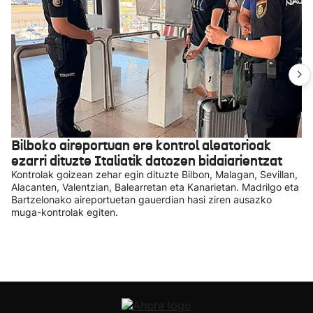
Bilboko aireportuan ere kontrol aleatorioak
ezarri dituzte Italiatik datozen bidaiarientzat
Kontrolak goizean zehar egin dituzte Bilbon, Malagan, Sevillan,
Alacanten, Valentzian, Balearretan eta Kanarietan. Madrilgo eta
Bartzelonako aireportuetan gauerdian hasi ziren ausazko
muga-kontrolak egiten.