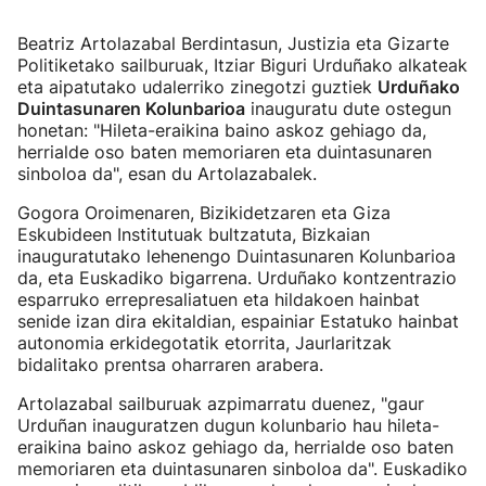
Beatriz Artolazabal Berdintasun, Justizia eta Gizarte
Politiketako sailburuak, Itziar Biguri Urduñako alkateak
eta aipatutako udalerriko zinegotzi guztiek
Urduñako
Duintasunaren Kolunbarioa
inauguratu dute ostegun
honetan: "Hileta-eraikina baino askoz gehiago da,
herrialde oso baten memoriaren eta duintasunaren
sinboloa da", esan du Artolazabalek.
Gogora Oroimenaren, Bizikidetzaren eta Giza
Eskubideen Institutuak bultzatuta, Bizkaian
inauguratutako lehenengo Duintasunaren Kolunbarioa
da, eta Euskadiko bigarrena. Urduñako kontzentrazio
esparruko errepresaliatuen eta hildakoen hainbat
senide izan dira ekitaldian, espainiar Estatuko hainbat
autonomia erkidegotatik etorrita, Jaurlaritzak
bidalitako prentsa oharraren arabera.
Artolazabal sailburuak azpimarratu duenez, "gaur
Urduñan inauguratzen dugun kolunbario hau hileta-
eraikina baino askoz gehiago da, herrialde oso baten
memoriaren eta duintasunaren sinboloa da". Euskadiko