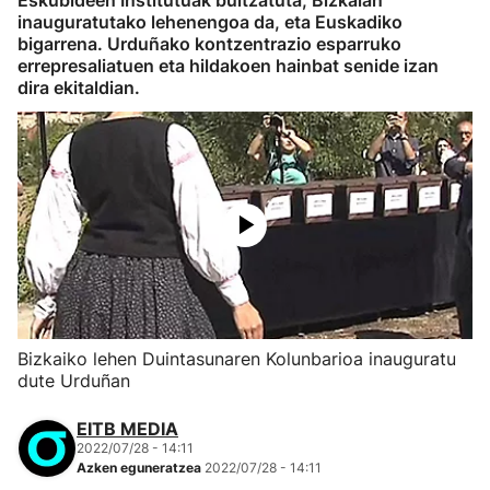
Eskubideen Institutuak bultzatuta, Bizkaian
inauguratutako lehenengoa da, eta Euskadiko
bigarrena. Urduñako kontzentrazio esparruko
errepresaliatuen eta hildakoen hainbat senide izan
dira ekitaldian.
Bizkaiko lehen Duintasunaren Kolunbarioa inauguratu
dute Urduñan
EITB MEDIA
2022/07/28 - 14:11
Azken eguneratzea
2022/07/28 - 14:11