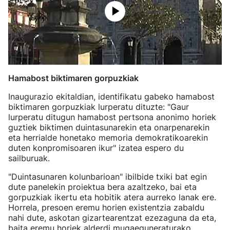
Hamabost biktimaren gorpuzkiak
Inaugurazio ekitaldian, identifikatu gabeko hamabost
biktimaren gorpuzkiak lurperatu dituzte: "Gaur
lurperatu ditugun hamabost pertsona anonimo horiek
guztiek biktimen duintasunarekin eta onarpenarekin
eta herrialde honetako memoria demokratikoarekin
duten konpromisoaren ikur" izatea espero du
sailburuak.
"Duintasunaren kolunbarioan" ibilbide txiki bat egin
dute panelekin proiektua bera azaltzeko, bai eta
gorpuzkiak ikertu eta hobitik atera aurreko lanak ere.
Horrela, presoen eremu horien existentzia zabaldu
nahi dute, askotan gizartearentzat ezezaguna da eta,
baita eremu horiek alderdi mugaeguneraturako