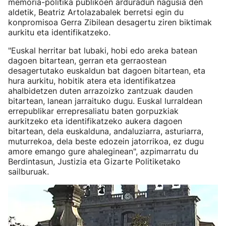
memoria-politika publikoen arduradun nagusia den
aldetik, Beatriz Artolazabalek berretsi egin du
konpromisoa Gerra Zibilean desagertu ziren biktimak
aurkitu eta identifikatzeko.
"Euskal herritar bat lubaki, hobi edo areka batean
dagoen bitartean, gerran eta gerraostean
desagertutako euskaldun bat dagoen bitartean, eta
hura aurkitu, hobitik atera eta identifikatzea
ahalbidetzen duten arrazoizko zantzuak dauden
bitartean, lanean jarraituko dugu. Euskal lurraldean
errepublikar errepresaliatu baten gorpuzkiak
aurkitzeko eta identifikatzeko aukera dagoen
bitartean, dela euskalduna, andaluziarra, asturiarra,
muturrekoa, dela beste edozein jatorrikoa, ez dugu
amore emango gure ahaleginean", azpimarratu du
Berdintasun, Justizia eta Gizarte Politiketako
sailburuak.