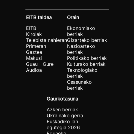
EITB taldea
Orain
EITB
Ekonomiako
Kirolak
berriak
Telebista nahieran
Gizarteko berriak
Primeran
Nazioarteko
Gaztea
berriak
Makusi
Politikako berriak
Guau - Gure
Kulturako berriak
Audioa
Teknologiako
berriak
Osasuneko
berriak
Gaurkotasuna
Azken berriak
Ukrainako gerra
Euskadiko lan
egutegia 2026
Eguneko