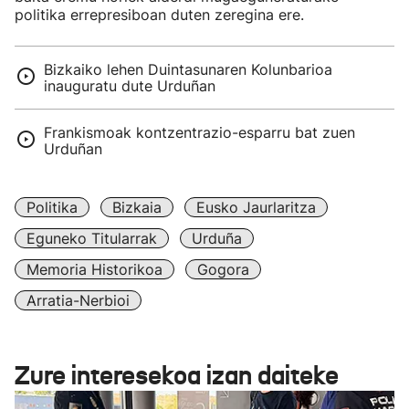
politika errepresiboan duten zeregina ere.
Bizkaiko lehen Duintasunaren Kolunbarioa
inauguratu dute Urduñan
Frankismoak kontzentrazio-esparru bat zuen
Urduñan
Politika
Bizkaia
Eusko Jaurlaritza
Eguneko Titularrak
Urduña
Memoria Historikoa
Gogora
Arratia-Nerbioi
Zure interesekoa izan daiteke