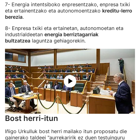
7- Energia intentsiboko enpresentzako, enpresa txiki
eta ertainentzako eta autonomoentzako
kreditu-lerro
berezia
.
8- Enpresa txiki eta ertainetan, autonomoetan eta
industrialdeetan
energia berriztagarriak
bultzatzea
laguntza gehiagorekin.
Bost herri-itun
Iñigo Urkulluk bost herri mailako itun proposatu die
gainerako taldeei "aurrekaririk ez duen testuinguru