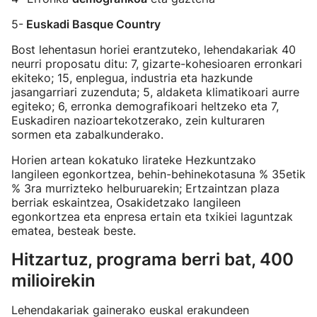
5-
Euskadi Basque Country
Bost lehentasun horiei erantzuteko, lehendakariak 40
neurri proposatu ditu: 7, gizarte-kohesioaren erronkari
ekiteko; 15, enplegua, industria eta hazkunde
jasangarriari zuzenduta; 5, aldaketa klimatikoari aurre
egiteko; 6, erronka demografikoari heltzeko eta 7,
Euskadiren nazioartekotzerako, zein kulturaren
sormen eta zabalkunderako.
Horien artean kokatuko lirateke Hezkuntzako
langileen egonkortzea, behin-behinekotasuna % 35etik
% 3ra murrizteko helburuarekin; Ertzaintzan plaza
berriak eskaintzea, Osakidetzako langileen
egonkortzea eta enpresa ertain eta txikiei laguntzak
ematea, besteak beste.
Hitzartuz, programa berri bat, 400
milioirekin
Lehendakariak gainerako euskal erakundeen