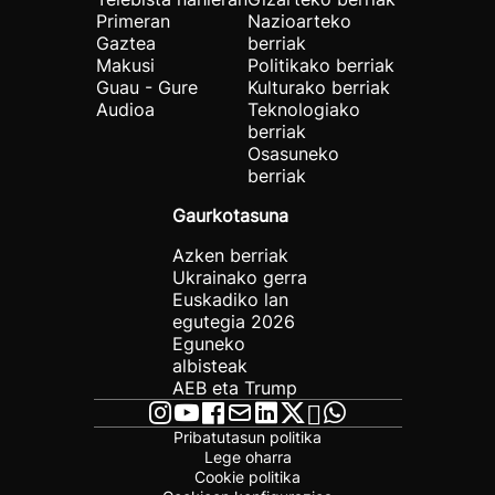
Primeran
Nazioarteko
Gaztea
berriak
Makusi
Politikako berriak
Guau - Gure
Kulturako berriak
Audioa
Teknologiako
berriak
Osasuneko
berriak
Gaurkotasuna
Azken berriak
Ukrainako gerra
Euskadiko lan
egutegia 2026
Eguneko
albisteak
AEB eta Trump
Pribatutasun politika
Lege oharra
Cookie politika