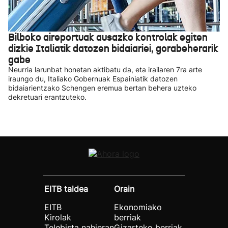
Bilboko aireportuak ausazko kontrolak egiten
dizkie Italiatik datozen bidaiariei, gorabeherarik
gabe
Neurria larunbat honetan aktibatu da, eta irailaren 7ra arte
iraungo du, Italiako Gobernuak Espainiatik datozen
bidaiarientzako Schengen eremua bertan behera uzteko
dekretuari erantzuteko.
EITB taldea
Orain
EITB
Ekonomiako
Kirolak
berriak
Telebista nahieran
Gizarteko berriak