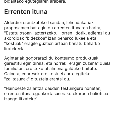
bidalitako egutegiaren arabera.
Errenten ituna
Alderdiei erantzuteko txandan, lehendakariak
proposamen bat egin du errenten itunaren harira,
"Estatu osoan" aztertzeko. Horren ildotik, adierazi du
akordioak "bidezkoa" izan beharko lukeela eta
"kostuak" eragile guztien artean banatu beharko
liratekeela.
Agintariak gogorarazi du kontsumo produktuak
garestitu egin direla, eta horrek "eragin zuzena" duela
familietan, erosteko ahalmena galduko baitute.
Gainera, enpresek ere kostuei aurre egiteko
"zailtasunak" dituztela erantsi du.
"Hainbeste zalantza dauden testuinguru honetan,
errenten ituna egonkortasunerako ekarpen baliotsua
izango litzateke".