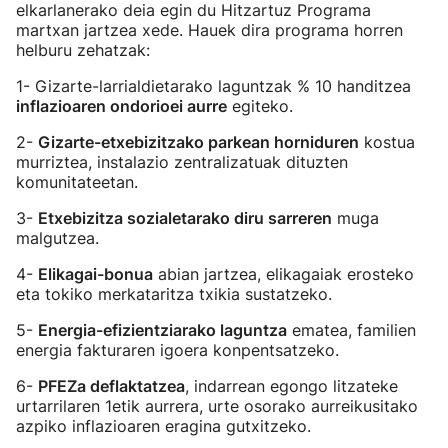
elkarlanerako deia egin du Hitzartuz Programa
martxan jartzea xede. Hauek dira programa horren
helburu zehatzak:
1- Gizarte-larrialdietarako laguntzak % 10 handitzea
inflazioaren ondorioei aurre
egiteko.
2-
Gizarte-etxebizitzako parkean horniduren
kostua
murriztea, instalazio zentralizatuak dituzten
komunitateetan.
3-
Etxebizitza sozialetarako diru sarreren
muga
malgutzea.
4-
Elikagai-bonua
abian jartzea, elikagaiak erosteko
eta tokiko merkataritza txikia sustatzeko.
5-
Energia-efizientziarako laguntza
ematea, familien
energia fakturaren igoera konpentsatzeko.
6-
PFEZa deflaktatzea
, indarrean egongo litzateke
urtarrilaren 1etik aurrera, urte osorako aurreikusitako
azpiko inflazioaren eragina gutxitzeko.