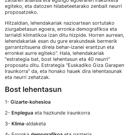
zatiaren analisia eta egungo egoeraren irakurketa
egiteko, eta datozen hilabeteetarako zenbait neurri
proposatzeko.
Hitzaldian, lehendakariak nazioartean sortutako
ziurgabetasun egoera, erronka demografikoa eta
larrialdi klimatikoa izan ditu hizpide. Horren aurrean,
lehendakariak esan du gure erakundeak bermerik
garrantzitsuena direla behar-izanei erantzun eta
erronkei aurre egiteko". Hala, lehendakariak
"estrategia bat, bost lehentasun eta 40 neurri"
proposatu ditu. Estrategia "Euskadiko Giza Garapen
Iraunkorra" da, eta honako hauek dira lehentasunak
eta neurri zehatzak.
Bost lehentasun
1-
Gizarte-kohesioa
2-
Enplegua
eta hazkunde iraunkorra
3-
Klima
-aldaketa
4- Erronka
demografikoa
eta gazteria