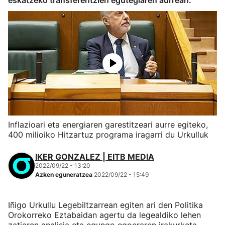
eskatzeko transferentzien egutegiaren aurrean.
Inflazioari eta energiaren garestitzeari aurre egiteko,
400 milioiko Hitzartuz programa iragarri du Urkulluk
IKER GONZALEZ | EITB MEDIA
2022/09/22 - 13:20
Azken eguneratzea
2022/09/22 - 15:49
Iñigo Urkullu Legebiltzarrean egiten ari den Politika
Orokorreko Eztabaidan agertu da legealdiko lehen