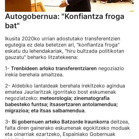
Autogobernua: "Konfiantza froga
bat"
Ikusita 2020ko urrian adostutako transferentzien
egutegia ez dela betetzen ari, "konfiantza froga"
eskatu du lehendakariak, "hiru bultzada politikotan
gauzatu" beharko litzatekeena:
1-
Trenbideen
arloko transferentziaren
negoziazio
irekia berehala amaitzea.
2- Aldebiko lantaldeak berehala irekitzeko agindua
ematea Jaurlaritzak igorritako bost eskumenak
negoziatzeko:
meteorologia; zinematografia
babesteko funtsa; itsasertzaren antolamendua;
migrazioa; eta itsas salbamendua
.
3-
Bi gobernuen arteko Batzorde Iraunkorra
deitzea,
falta diren gainerako eskumenak egokitzeko moduak
eta oinarriak ezartzeko, Espainiako Gobernuak