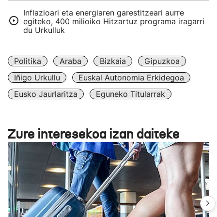
Inflazioari eta energiaren garestitzeari aurre
egiteko, 400 milioiko Hitzartuz programa iragarri
du Urkulluk
Politika
Araba
Bizkaia
Gipuzkoa
Iñigo Urkullu
Euskal Autonomia Erkidegoa
Eusko Jaurlaritza
Eguneko Titularrak
Zure interesekoa izan daiteke