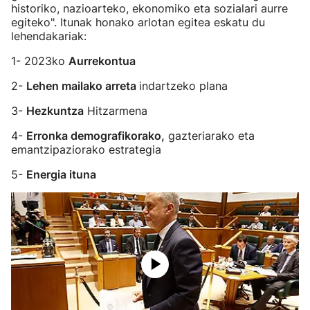
historiko, nazioarteko, ekonomiko eta sozialari aurre
egiteko". Itunak honako arlotan egitea eskatu du
lehendakariak:
1- 2023ko
Aurrekontua
2-
Lehen mailako arreta
indartzeko plana
3-
Hezkuntza
Hitzarmena
4-
Erronka demografikorako,
gazteriarako eta
emantzipaziorako estrategia
5-
Energia ituna