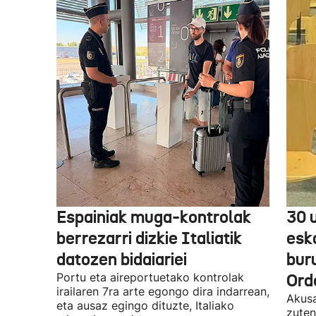
Espainiak muga-kontrolak
30 
berrezarri dizkie Italiatik
esk
datozen bidaiariei
bur
Portu eta aireportuetako kontrolak
Ord
irailaren 7ra arte egongo dira indarrean,
Akusa
eta ausaz egingo dituzte, Italiako
zuten