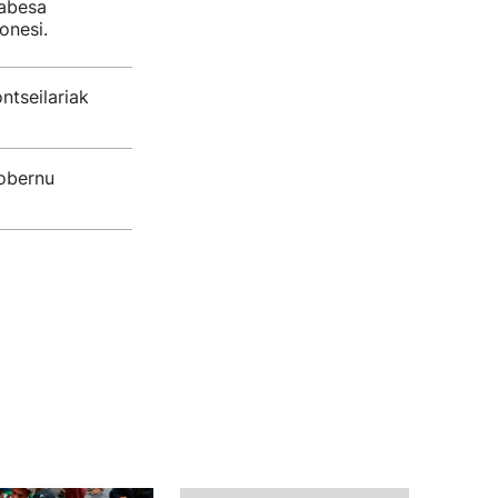
babesa
onesi.
tseilariak
gobernu