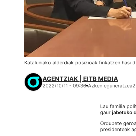
Kataluniako alderdiak posizioak finkatzen hasi 
AGENTZIAK | EITB MEDIA
2022/10/11 - 09:36
Azken eguneratzea
2
Lau familia po
gaur
jabetuko d
Ordubete geroag
presidenteak ag