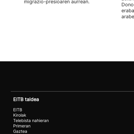
migrazio-presioaren aurrean.
Donos
eraba
arabe
EITB taldea
EITB
Kirolak
Telebista nahieran
Primeran
Gaztea