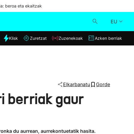
ia: beroa eta ekaitzak
EU
dia
Klisk
Zuretzat
Zuzenekoak
Azken berriak
Klisk
Zuzenekoak
Zuretzat
Elkarbanatu
Gorde
i berriak gaur
Azken berriak
ronka du aurrean, aurrekontuetatik hasita.