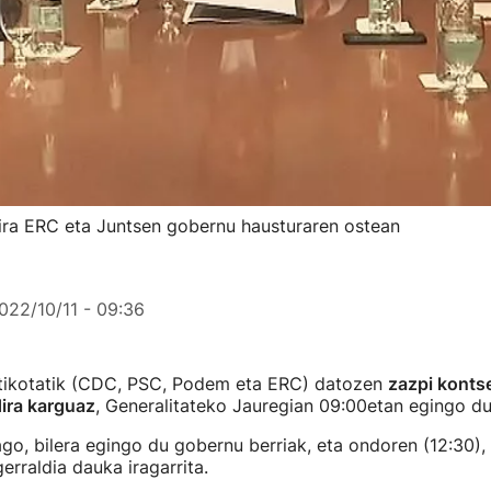
dira ERC eta Juntsen gobernu hausturaren ostean
022/10/11 - 09:36
litikotatik (CDC, PSC, Podem eta ERC) datozen
zazpi kontse
ira karguaz
, Generalitateko Jauregian 09:00etan egingo dut
o, bilera egingo du gobernu berriak, eta ondoren (12:30)
erraldia dauka iragarrita.