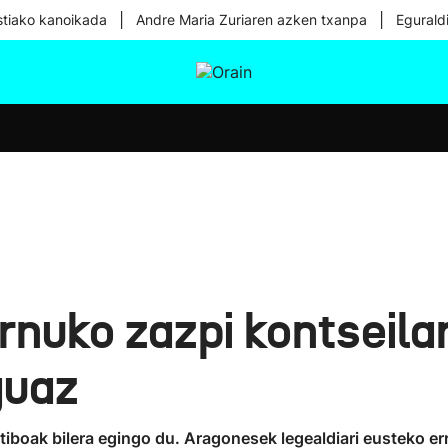
|
|
tiako kanoikada
Andre Maria Zuriaren azken txanpa
Egurald
tura
Ikusmiran
Egural
Osasuna
Teknologia
nuko zazpi kontseilar
guaz
tiboak bilera egingo du. Aragonesek legealdiari eusteko er