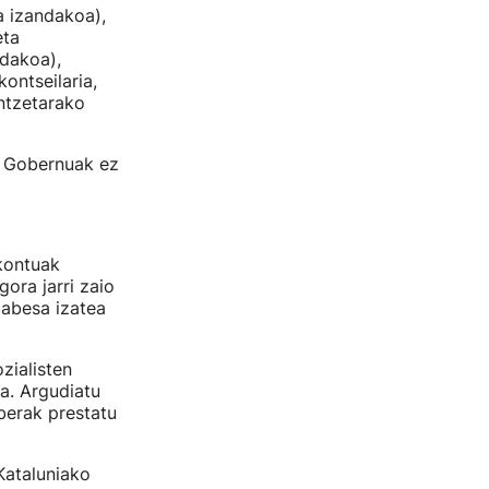
a izandakoa),
eta
dakoa),
ontseilaria,
ntzetarako
, Gobernuak ez
ekontuak
ora jarri zaio
babesa izatea
zialisten
a. Argudiatu
berak prestatu
Kataluniako