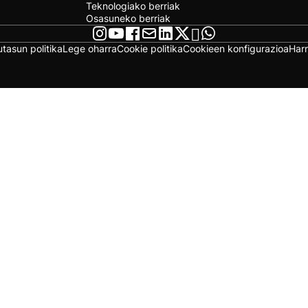
Teknologiako berriak
Osasuneko berriak
utasun politika
Lege oharra
Cookie politika
Cookieen konfigurazioa
Har