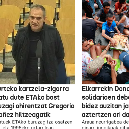
urteko kartzela-zigorra
Elkarrekin Dono
atu dute ETAko bost
solidarioen deb
uzagi ohirentzat Gregorio
bidez auzitan j
oñez hiltzeagatik
aztertzen ari d
tuek ETAko buruzagitza osatzen
Araua neurrigabea de
, eta 1995eko urtarrilean
oinarri juridikoak dit