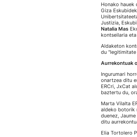
Honako hauek di
Giza Eskubideko
Unibertsitateet
Justizia, Eskub
Natalia Mas
Eko
kontseilaria et
Aldaketon kont
du "legitimitate
Aurrekontuak o
Ingurumari horr
onartzea ditu e
ERCri, JxCat al
baztertu du, or
Marta Vilalta E
aldeko botorik 
duenez, Jaume 
ditu aurrekontu
Elia Tortolero 