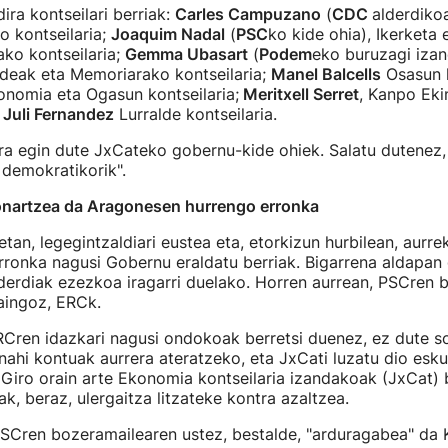
ra kontseilari berriak:
Carles Campuzano
(
CDC
alderdiko
 kontseilaria;
Joaquim Nadal
(
PSC
ko kide ohia), Ikerketa 
ako kontseilaria;
Gemma Ubasart
(
Podem
eko buruzagi izan
ideak eta Memoriarako kontseilaria;
Manel Balcells
Osasun k
nomia eta Ogasun kontseilaria;
Meritxell Serret
, Kanpo Eki
a
Juli Fernandez
Lurralde kontseilaria.
ra egin dute JxCateko gobernu-kide ohiek. Salatu dutenez
 demokratikorik".
nartzea da Aragonesen hurrengo erronka
etan, legegintzaldiari eustea eta, etorkizun hurbilean, aurr
rronka nagusi Gobernu eraldatu berriak. Bigarrena aldapan g
derdiak ezezkoa iragarri duelako. Horren aurrean, PSCren 
aingoz, ERCk.
RCren idazkari nagusi ondokoak berretsi duenez, ez dute so
nahi kontuak aurrera ateratzeko, eta JxCati luzatu dio esku
Giro orain arte Ekonomia kontseilaria izandakoak (JxCat) 
ak, beraz, ulergaitza litzateke kontra azaltzea.
PSCren bozeramailearen ustez, bestalde, "arduragabea" da 