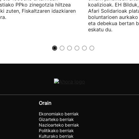
tiako PPko zinegotzia hiltzea
koalizioak. EH Bilduk,
ki zuten, Fiskaltzaren idazkiaren
Afari Solidarioak pla
ra.
boluntarioen aurkako 
eta debekua bertan 
eskatu du.
Orain
Ekonomiako berriak
Gizarteko berriak
Nazioarteko berriak
Politikako berriak
Kulturako berriak