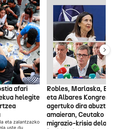
stia afari
Robles, Marlaska, Bolaños
ekua helegite
eta Albares Kongresuan
artzea
agertuko dira abuztuaren
a
amaieran, Ceutako
la eta zalantzazko
migrazio-krisia dela eta
uela uste du