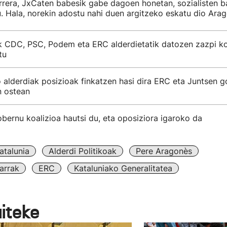
rrera, JxCaten babesik gabe dagoen honetan, sozialisten 
u. Hala, norekin adostu nahi duen argitzeko eskatu dio Arag
 CDC, PSC, Podem eta ERC alderdietatik datozen zazpi kon
tu
 alderdiak posizioak finkatzen hasi dira ERC eta Juntsen 
n ostean
ernu koalizioa hautsi du, eta oposiziora igaroko da
atalunia
Alderdi Politikoak
Pere Aragonès
arrak
ERC
Kataluniako Generalitatea
aiteke