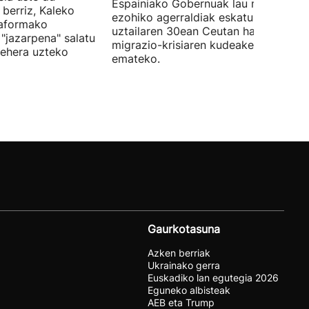
Espainiako Gobernuak lau ministroen
 berriz, Kaleko
ezohiko agerraldiak eskatu ditu,
taformako
uztailaren 30ean Ceutan hasitako
"jazarpena" salatu
migrazio-krisiaren kudeaketaren berri
behera uzteko
emateko.
Gaurkotasuna
Azken berriak
Ukrainako gerra
Euskadiko lan egutegia 2026
Eguneko albisteak
AEB eta Trump