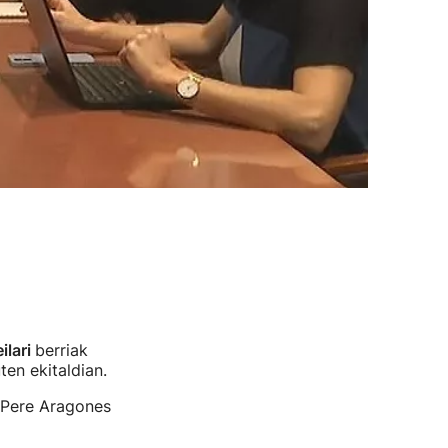
ilari
berriak
en ekitaldian.
, Pere Aragones