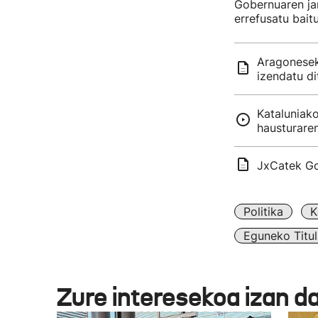
Gobernuaren ja
errefusatu bait
Aragonesek
izendatu di
Kataluniako
hausturare
JxCatek Gob
Politika
K
Eguneko Titul
Zure interesekoa izan d