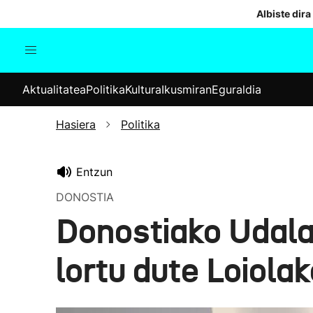
Albiste dira
Aktualitatea
Politika
Kul
Aktualitatea
Politika
Kultura
Ikusmiran
Eguraldia
Gizartea
Hauteskundeak
Ekonomia
Hasiera
Politika
Munduko albisteak
Entzun
DONOSTIA
Donostiako Udala
lortu dute Loiolak