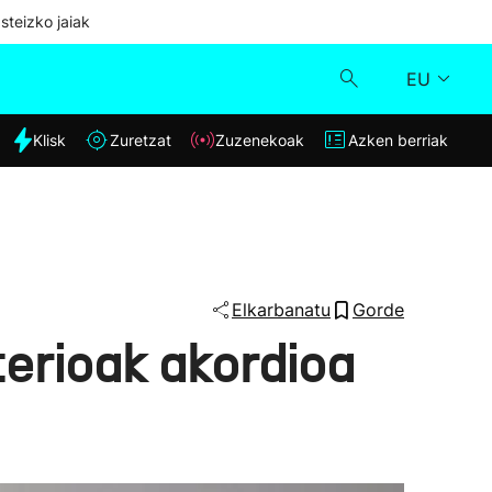
steizko jaiak
EU
dia
Klisk
Zuretzat
Zuzenekoak
Azken berriak
Klisk
Zuzenekoak
Zuretzat
Elkarbanatu
Gorde
erioak akordioa
Azken berriak