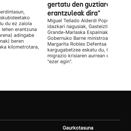
gertatu den guztiaren
erdintasun,
erantzuleak dira"
 Eskubideetako
Miguel Tellado Alderdi Popularraren
u du ez zaiola
idazkari nagusiak, Gasteiztik, Fernan
n lehen erantzuna
Grande-Marlaska Espainiako
arena) adingabe
Gobernuko Barne ministroa eta
nak) beren
Margarita Robles Defentsa ministroa
laka kilometrotara,
kargugabetzea eskatu du, Ceutako
migrazio krisiaren aurrean ez dutelak
"ezer egin".
Gaurkotasuna