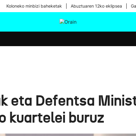
|
|
Koloneko minbizi baheketak
Abuztuaren 12ko eklipsea
Ga
tura
Ikusmiran
Egural
Osasuna
Teknologia
k eta Defentsa Minist
o kuartelei buruz