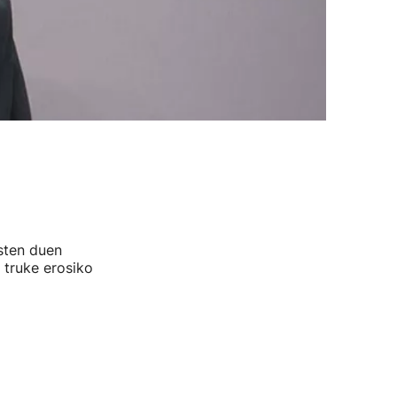
usten duen
 truke erosiko