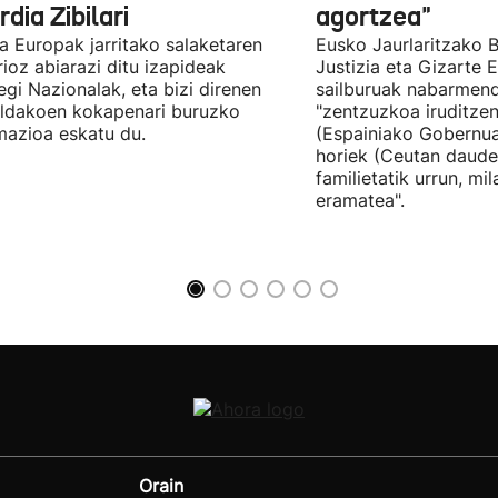
dia Zibilari
agortzea"
tia Europak jarritako salaketaren
Eusko Jaurlaritzako B
ioz abiarazi ditu izapideak
Justizia eta Gizarte
egi Nazionalak, eta bizi direnen
sailburuak nabarmend
ildakoen kokapenari buruzko
"zentzuzkoa iruditze
mazioa eskatu du.
(Espainiako Gobernu
horiek (Ceutan daude
familietatik urrun, mi
eramatea".
Orain