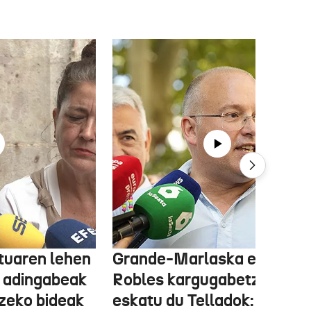
tuaren lehen
Grande-Marlaska eta
 adingabeak
Robles kargugabetzea
tzeko bideak
eskatu du Telladok: "Ceuta