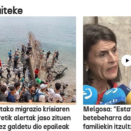
aiteke
tako migrazio krisiaren
Melgosa: "Esta
etik alertak jaso zituen
betebeharra da
ez galdetu dio epaileak
familiekin itzul