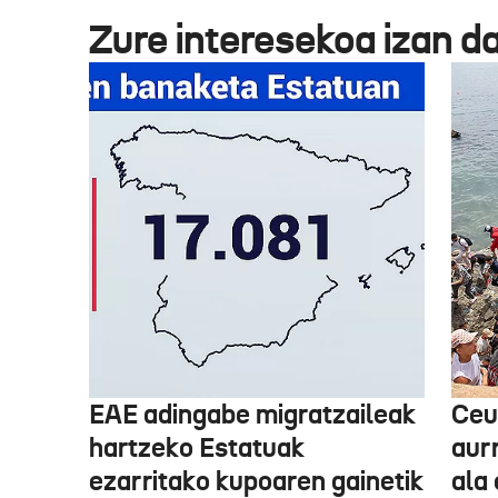
Zure interesekoa izan d
EAE adingabe migratzaileak
Ceu
hartzeko Estatuak
aurr
ezarritako kupoaren gainetik
ala 