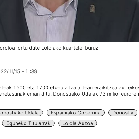
rdioa lortu dute Loiolako kuartelei buruz
22/11/15 - 11:39
teak 1.500 eta 1.700 etxebizitza artean eraikitzea aurreik
hetasunak eman ditu. Donostiako Udalak 73 milioi euroren
onostiako Udala
Espainiako Gobernua
Donostia
Eguneko Titularrak
Loiola Auzoa