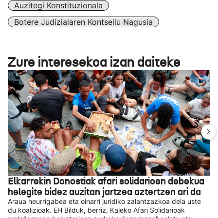
Auzitegi Konstituzionala
Botere Judizialaren Kontseilu Nagusia
Zure interesekoa izan daiteke
Elkarrekin Donostiak afari solidarioen debekua
helegite bidez auzitan jartzea aztertzen ari da
Araua neurrigabea eta oinarri juridiko zalantzazkoa dela uste
du koalizioak. EH Bilduk, berriz, Kaleko Afari Solidarioak