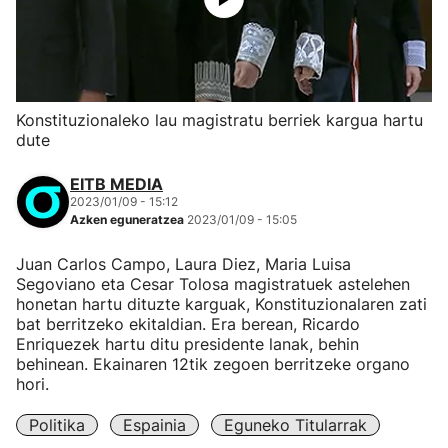
Konstituzionaleko lau magistratu berriek kargua hartu
dute
EITB MEDIA
2023/01/09 - 15:12
Azken eguneratzea
2023/01/09 - 15:05
Juan Carlos Campo, Laura Diez, Maria Luisa
Segoviano eta Cesar Tolosa magistratuek astelehen
honetan hartu dituzte karguak, Konstituzionalaren zati
bat berritzeko ekitaldian. Era berean, Ricardo
Enriquezek hartu ditu presidente lanak, behin
behinean. Ekainaren 12tik zegoen berritzeke organo
hori.
Politika
Espainia
Eguneko Titularrak