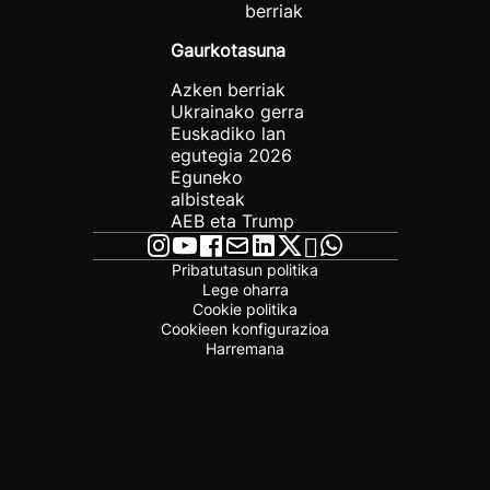
berriak
Gaurkotasuna
Azken berriak
Ukrainako gerra
Euskadiko lan
egutegia 2026
Eguneko
albisteak
AEB eta Trump
Pribatutasun politika
Lege oharra
Cookie politika
Cookieen konfigurazioa
Harremana