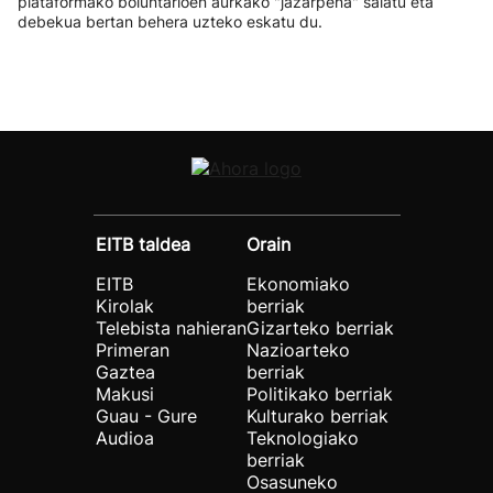
plataformako boluntarioen aurkako "jazarpena" salatu eta
debekua bertan behera uzteko eskatu du.
EITB taldea
Orain
EITB
Ekonomiako
Kirolak
berriak
Telebista nahieran
Gizarteko berriak
Primeran
Nazioarteko
Gaztea
berriak
Makusi
Politikako berriak
Guau - Gure
Kulturako berriak
Audioa
Teknologiako
berriak
Osasuneko