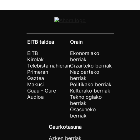
EITB taldea
Orain
EITB
Ekonomiako
Kirolak
berriak
Telebista nahieran
Gizarteko berriak
Primeran
Nazioarteko
Gaztea
berriak
Makusi
Politikako berriak
Guau - Gure
Kulturako berriak
Audioa
Teknologiako
berriak
Osasuneko
berriak
Gaurkotasuna
Azken berriak