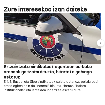
Zure interesekoa izan daiteke
Ertzaintzako sindikatuek agenteen aurkako
erasoak gaitzetsi dituzte, bitarteko gehiago
eskatuz
ErNE, Euspel eta Sipe sindikatuek salatu dutenez, polizia bati
eraso egitea ezin da "normal" bihurtu. Hortaz, "babes
instituzionala" eta lantaldea indartzea eskatu dute.