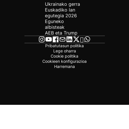
Ukrainako gerra
Euskadiko lan
egutegia 2026
Eguneko
albisteak
AEB eta Trump
Pribatutasun politika
Lege oharra
Cookie politika
Cookieen konfigurazioa
Harremana