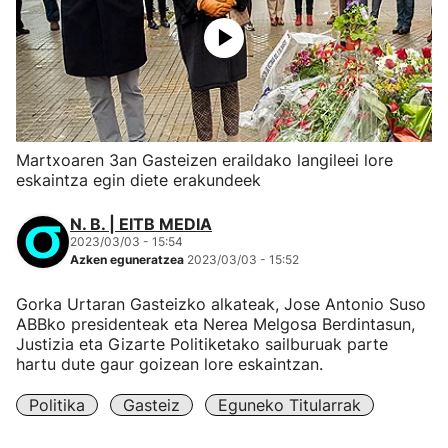
Martxoaren 3an Gasteizen eraildako langileei lore
eskaintza egin diete erakundeek
N. B. | EITB MEDIA
2023/03/03 - 15:54
Azken eguneratzea
2023/03/03 - 15:52
Gorka Urtaran Gasteizko alkateak, Jose Antonio Suso
ABBko presidenteak eta Nerea Melgosa Berdintasun,
Justizia eta Gizarte Politiketako sailburuak parte
hartu dute gaur goizean lore eskaintzan.
Politika
Gasteiz
Eguneko Titularrak