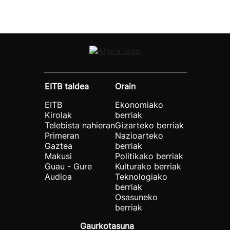
EITB taldea
Orain
EITB
Ekonomiako
Kirolak
berriak
Telebista nahieran
Gizarteko berriak
Primeran
Nazioarteko
Gaztea
berriak
Makusi
Politikako berriak
Guau - Gure
Kulturako berriak
Audioa
Teknologiako
berriak
Osasuneko
berriak
Gaurkotasuna