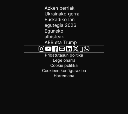
Azken berriak
Ukrainako gerra
Euskadiko lan
egutegia 2026
Eguneko
albisteak
AEB eta Trump
Pribatutasun politika
Lege oharra
Cookie politika
Cookieen konfigurazioa
Harremana