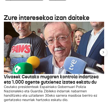
Zure interesekoa izan daiteke
Vivasek Ceutako mugaren kontrola indartzea
eta 1.000 agente gutxienez izatea eskatu du
Ceutako presidenteak Espainiako Gobernuari Polizia
Nazionaleko eta Guardia Zibileko indarrak nabarmen
handitzeko eta uztailaren 30eko sarrera masiboa berriro ez
gertatzeko neurriak hartzeko eskatu dio.