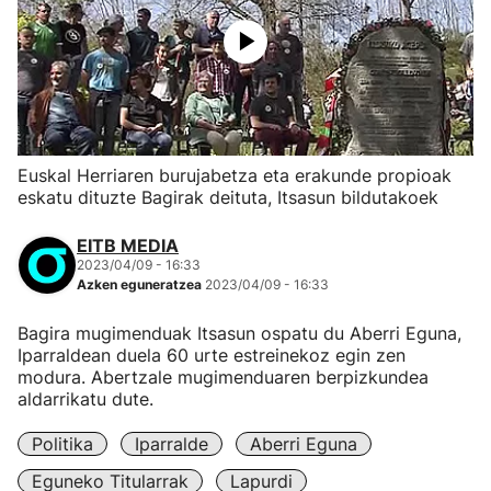
Euskal Herriaren burujabetza eta erakunde propioak
eskatu dituzte Bagirak deituta, Itsasun bildutakoek
EITB MEDIA
2023/04/09 - 16:33
Azken eguneratzea
2023/04/09 - 16:33
Bagira mugimenduak Itsasun ospatu du Aberri Eguna,
Iparraldean duela 60 urte estreinekoz egin zen
modura. Abertzale mugimenduaren berpizkundea
aldarrikatu dute.
Politika
Iparralde
Aberri Eguna
Eguneko Titularrak
Lapurdi