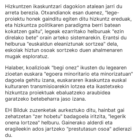
Hizkuntzen ikaskuntzari dagokion atalean jarri du
arreta berezia. Otxandianok esan duenez, "lege-
proiektu honek gainditu egiten ditu hizkuntz ereduak,
eta hizkuntza politikaren paradigma berri batean
kokatzen gaitu", legeak ezarritako helburuak "ezin
direlako bete" orain arteko sistemarekin. Erantsi du
helburua "euskaldun eleaniztunak sortzea" dela,
eskolak hiztun osoak sortzeko duen ahalmenaren
mugak esploratuz.
Halaber, koalizioak "begi onez" ikusten du legearen
zioetan euskara "egoera minoritario eta minorizatuan"
dagoela gehitu izana, euskararen ikaskuntza euskal
kulturaren transmisioarekin lotzea eta ikastetxeko
hizkuntza proiektuak ebaluatzeko araubidea
garatzeko betebeharra jaso izana.
EH Bilduk zuzenketak aurkeztuko ditu, hainbat gai
zehatzetan "zer hobetu" badagoela iritzita, "legerik
onena lortzea" helburu. Gainerako alderdi eta
eragileekin ados jartzeko "prestutasun osoa" adierazi
du.