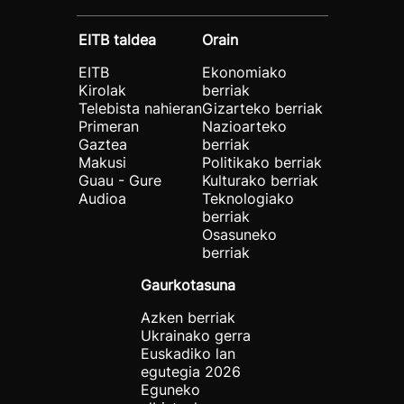
EITB taldea
Orain
EITB
Ekonomiako
Kirolak
berriak
Telebista nahieran
Gizarteko berriak
Primeran
Nazioarteko
Gaztea
berriak
Makusi
Politikako berriak
Guau - Gure
Kulturako berriak
Audioa
Teknologiako
berriak
Osasuneko
berriak
Gaurkotasuna
Azken berriak
Ukrainako gerra
Euskadiko lan
egutegia 2026
Eguneko