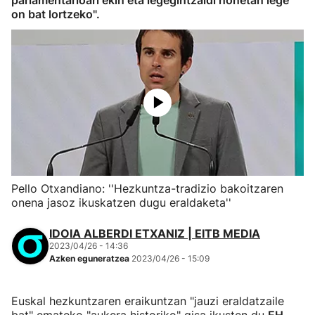
parlamentarioari ekin eta legegintzaldi honetan lege
on bat lortzeko".
Pello Otxandiano: ''Hezkuntza-tradizio bakoitzaren
onena jasoz ikuskatzen dugu eraldaketa''
IDOIA ALBERDI ETXANIZ | EITB MEDIA
2023/04/26 - 14:36
Azken eguneratzea
2023/04/26 - 15:09
Euskal hezkuntzaren eraikuntzan "jauzi eraldatzaile