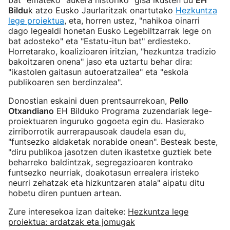
bat" emateko "aukera historiko" gisa ikusten du
EH
Bildu
k atzo Eusko Jaurlaritzak onartutako
Hezkuntza
lege proiektua
, eta, horren ustez, "nahikoa oinarri
dago legealdi honetan Eusko Legebiltzarrak lege on
bat adosteko" eta "Estatu-itun bat" erdiesteko.
Horretarako, koalizioaren iritzian, "hezkuntza tradizio
bakoitzaren onena" jaso eta uztartu behar dira:
"ikastolen gaitasun autoeratzailea" eta "eskola
publikoaren sen berdinzalea".
Donostian eskaini duen prentsaurrekoan,
Pello
Otxandiano
EH Bilduko Programa zuzendariak lege-
proiektuaren inguruko gogoeta egin du. Hasierako
zirriborrotik aurrerapausoak daudela esan du,
"funtsezko aldaketak norabide onean". Besteak beste,
"diru publikoa jasotzen duten ikastetxe guztiek bete
beharreko baldintzak, segregazioaren kontrako
funtsezko neurriak, doakotasun errealera iristeko
neurri zehatzak eta hizkuntzaren atala" aipatu ditu
hobetu diren puntuen artean.
Zure interesekoa izan daiteke:
Hezkuntza lege
proiektua: ardatzak eta jomugak