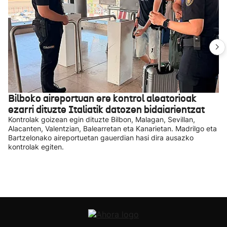
Bilboko aireportuan ere kontrol aleatorioak
ezarri dituzte Italiatik datozen bidaiarientzat
Kontrolak goizean egin dituzte Bilbon, Malagan, Sevillan,
Alacanten, Valentzian, Balearretan eta Kanarietan. Madrilgo eta
Bartzelonako aireportuetan gauerdian hasi dira ausazko
kontrolak egiten.