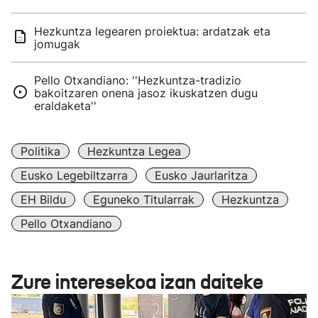
Hezkuntza legearen proiektua: ardatzak eta
jomugak
Pello Otxandiano: ''Hezkuntza-tradizio
bakoitzaren onena jasoz ikuskatzen dugu
eraldaketa''
Politika
Hezkuntza Legea
Eusko Legebiltzarra
Eusko Jaurlaritza
EH Bildu
Eguneko Titularrak
Hezkuntza
Pello Otxandiano
Zure interesekoa izan daiteke