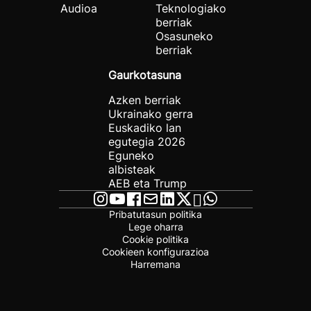
Audioa
Teknologiako
berriak
Osasuneko
berriak
Gaurkotasuna
Azken berriak
Ukrainako gerra
Euskadiko lan
egutegia 2026
Eguneko
albisteak
AEB eta Trump
Pribatutasun politika
Lege oharra
Cookie politika
Cookieen konfigurazioa
Harremana