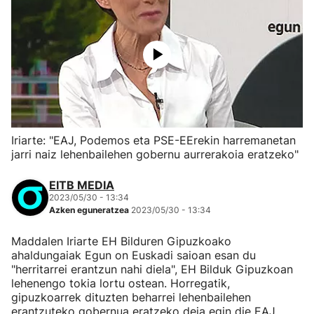
Iriarte: "EAJ, Podemos eta PSE-EErekin harremanetan
jarri naiz lehenbailehen gobernu aurrerakoia eratzeko"
EITB MEDIA
2023/05/30 - 13:34
Azken eguneratzea
2023/05/30 - 13:34
Maddalen Iriarte EH Bilduren Gipuzkoako
ahaldungaiak Egun on Euskadi saioan esan du
"herritarrei erantzun nahi diela", EH Bilduk Gipuzkoan
lehenengo tokia lortu ostean. Horregatik,
gipuzkoarrek dituzten beharrei lehenbailehen
erantzuteko gobernua eratzeko deia egin die EAJ,