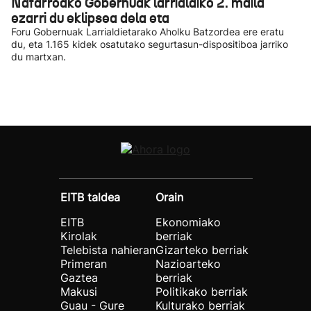
Nafarroako Gobernuak larrialdiko 2. maila
ezarri du eklipsea dela eta
Foru Gobernuak Larrialdietarako Aholku Batzordea ere eratu
du, eta 1.165 kidek osatutako segurtasun-dispositiboa jarriko
du martxan.
EITB taldea
Orain
EITB
Ekonomiako
Kirolak
berriak
Telebista nahieran
Gizarteko berriak
Primeran
Nazioarteko
Gaztea
berriak
Makusi
Politikako berriak
Guau - Gure
Kulturako berriak