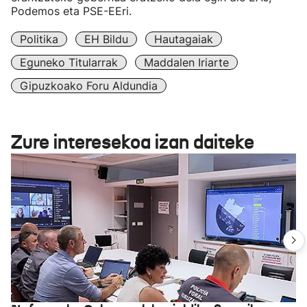
Podemos eta PSE-EEri.
Politika
EH Bildu
Hautagaiak
Eguneko Titularrak
Maddalen Iriarte
Gipuzkoako Foru Aldundia
Zure interesekoa izan daiteke