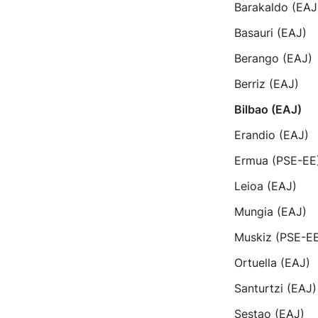
Barakaldo (EAJ
Basauri (EAJ)
Berango (EAJ)
Berriz (EAJ)
Bilbao (EAJ)
Erandio (EAJ)
Ermua (PSE-EE
Leioa (EAJ)
Mungia (EAJ)
Muskiz (PSE-E
Ortuella (EAJ)
Santurtzi (EAJ)
Sestao (EAJ)