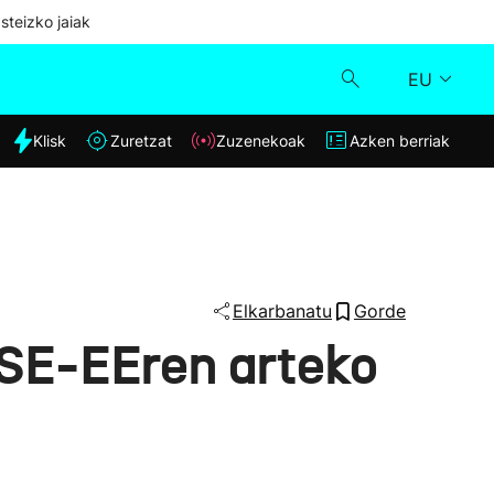
steizko jaiak
EU
dia
Klisk
Zuretzat
Zuzenekoak
Azken berriak
Klisk
Zuzenekoak
Zuretzat
Elkarbanatu
Gorde
PSE-EEren arteko
Azken berriak