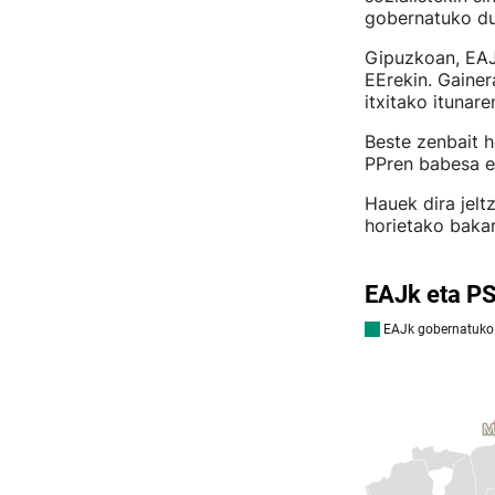
gobernatuko du 
Gipuzkoan, EAJ
EErekin. Gainer
itxitako itunar
Beste zenbait h
PPren babesa e
Hauek dira jelt
horietako baka