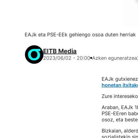
EAJk eta PSE-EEk gehiengo osoa duten herriak
EITB Media
2023/06/02 - 20:00
Azken eguneratzea
EAJk gutxienez
honetan itxitak
Zure intereseko
Araban, EAJk 18
PSE-EEren babes
osoz, eta beste
Bizkaian, alder
sozialistekin s