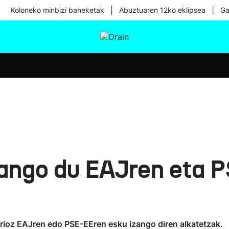
|
|
Koloneko minbizi baheketak
Abuztuaren 12ko eklipsea
Ga
tura
Ikusmiran
Egural
Osasuna
Teknologia
zango du EAJren eta 
orioz EAJren edo PSE-EEren esku izango diren alkatetzak.