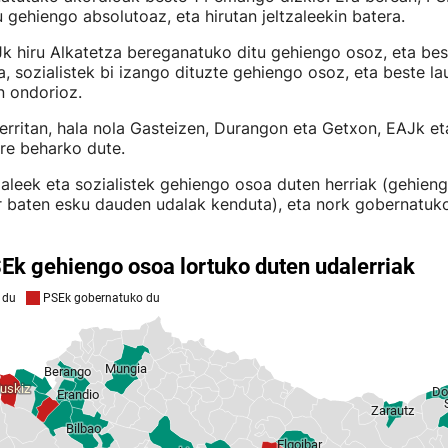
gehiengo absolutoaz, eta hirutan jeltzaleekin batera.
k hiru Alkatetza bereganatuko ditu gehiengo osoz, eta bes
a, sozialistek bi izango dituzte gehiengo osoz, eta beste lau
en ondorioz.
erritan, hala nola Gasteizen, Durangon eta Getxon, EAJk e
re beharko dute.
zaleek eta sozialistek gehiengo osoa duten herriak (gehien
r baten esku dauden udalak kenduta), eta nork gobernatuko