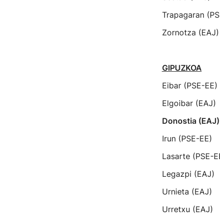
Trapagaran (PS
Zornotza (EAJ)
GIPUZKOA
Eibar (PSE-EE)
Elgoibar (EAJ)
Donostia (EAJ)
Irun (PSE-EE)
Lasarte (PSE-E
Legazpi (EAJ)
Urnieta (EAJ)
Urretxu (EAJ)