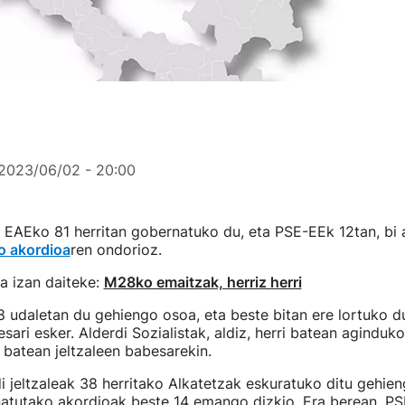
2023/06/02 - 20:00
 EAEko 81 herritan gobernatuko du, eta PSE-EEk 12tan, bi 
o akordioa
ren ondorioz.
a izan daiteke:
M28ko emaitzak, herriz herri
 udaletan du gehiengo osoa, eta beste bitan ere lortuko d
ari esker. Alderdi Sozialistak, aldiz, herri batean aginduk
 batean jeltzaleen babesarekin.
di jeltzaleak 38 herritako Alkatetzak eskuratuko ditu gehie
inatutako akordioak beste 14 emango dizkio. Era berean, P