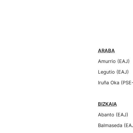
ARABA
Amurrio (EAJ)
Legutio (EAJ)
Iruña Oka (PSE
BIZKAIA
Abanto (EAJ)
Balmaseda (EA