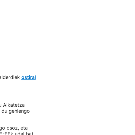
alderdiek
ostiral
u Alkatetza
o du gehiengo
ngo osoz, eta
SE-EEk udal bat