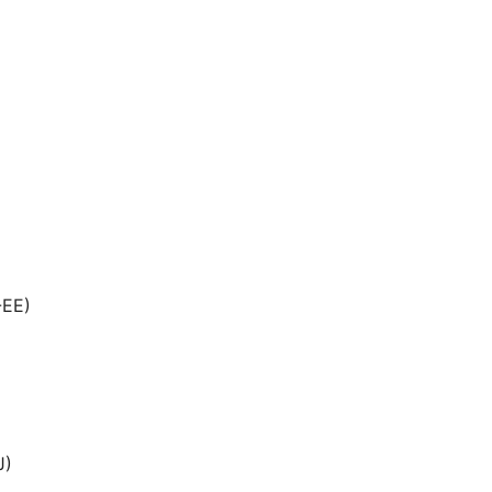
-EE)
J)