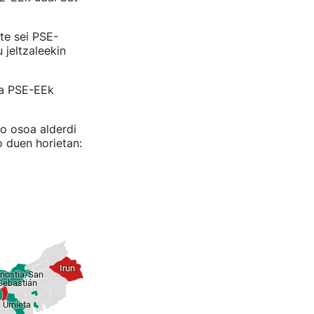
te sei PSE-
 jeltzaleekin
ta PSE-EEk
go osoa alderdi
 duen horietan: