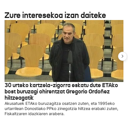
Zure interesekoa izan daiteke
30 urteko kartzela-zigorra eskatu dute ETAko
bost buruzagi ohirentzat Gregorio Ordoñez
hiltzeagatik
Akusatuek ETAko buruzagitza osatzen zuten, eta 1995eko
urtarrilean Donostiako PPko zinegotzia hiltzea erabaki zuten,
Fiskaltzaren idazkiaren arabera.