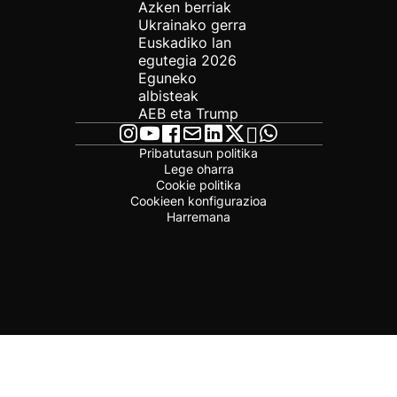
Azken berriak
Ukrainako gerra
Euskadiko lan
egutegia 2026
Eguneko
albisteak
AEB eta Trump
Pribatutasun politika
Lege oharra
Cookie politika
Cookieen konfigurazioa
Harremana