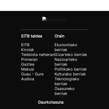
EITB taldea
Orain
EITB
Ekonomiako
Kirolak
berriak
Telebista nahieran
Gizarteko berriak
Primeran
Nazioarteko
Gaztea
berriak
Makusi
Politikako berriak
Guau - Gure
Kulturako berriak
Audioa
Teknologiako
berriak
Osasuneko
berriak
Gaurkotasuna