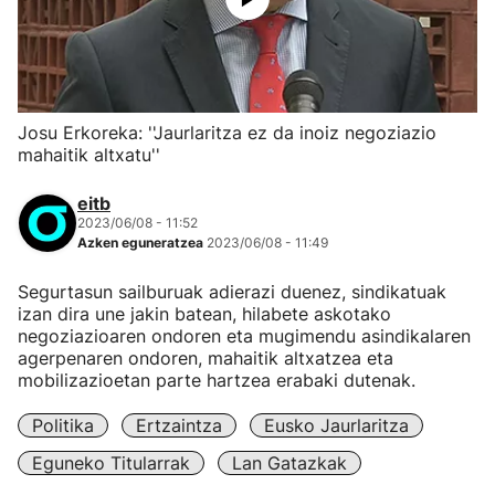
Josu Erkoreka: ''Jaurlaritza ez da inoiz negoziazio
mahaitik altxatu''
eitb
2023/06/08 - 11:52
Azken eguneratzea
2023/06/08 - 11:49
Segurtasun sailburuak adierazi duenez, sindikatuak
izan dira une jakin batean, hilabete askotako
negoziazioaren ondoren eta mugimendu asindikalaren
agerpenaren ondoren, mahaitik altxatzea eta
mobilizazioetan parte hartzea erabaki dutenak.
Politika
Ertzaintza
Eusko Jaurlaritza
Eguneko Titularrak
Lan Gatazkak