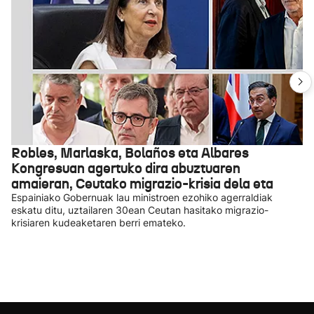
Robles, Marlaska, Bolaños eta Albares
Kongresuan agertuko dira abuztuaren
amaieran, Ceutako migrazio-krisia dela eta
Espainiako Gobernuak lau ministroen ezohiko agerraldiak
eskatu ditu, uztailaren 30ean Ceutan hasitako migrazio-
krisiaren kudeaketaren berri emateko.