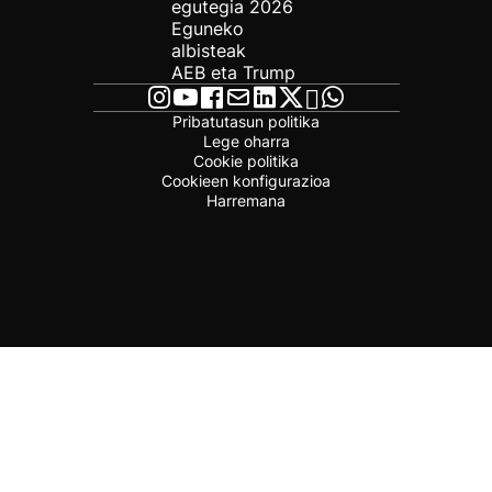
egutegia 2026
Eguneko
albisteak
AEB eta Trump
Pribatutasun politika
Lege oharra
Cookie politika
Cookieen konfigurazioa
Harremana