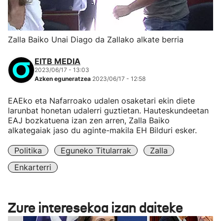
Zalla Baiko Unai Diago da Zallako alkate berria
EITB MEDIA
2023/06/17 - 13:03
Azken eguneratzea
2023/06/17 - 12:58
EAEko eta Nafarroako udalen osaketari ekin diete
larunbat honetan udalerri guztietan. Hauteskundeetan
EAJ bozkatuena izan zen arren, Zalla Baiko
alkategaiak jaso du aginte-makila EH Bilduri esker.
Politika
Eguneko Titularrak
Zalla
Enkarterri
Zure interesekoa izan daiteke