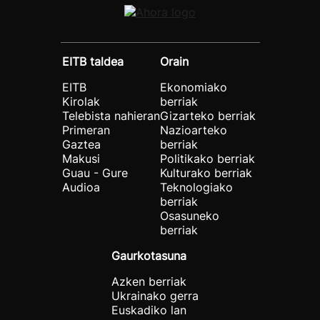
EITB taldea
Orain
EITB
Ekonomiako
Kirolak
berriak
Telebista nahieran
Gizarteko berriak
Primeran
Nazioarteko
Gaztea
berriak
Makusi
Politikako berriak
Guau - Gure
Kulturako berriak
Audioa
Teknologiako
berriak
Osasuneko
berriak
Gaurkotasuna
Azken berriak
Ukrainako gerra
Euskadiko lan