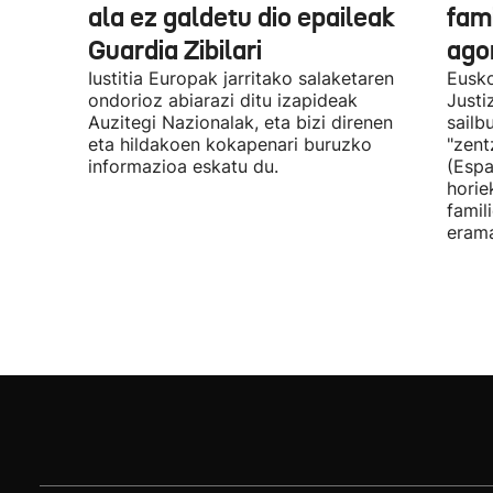
ala ez galdetu dio epaileak
fami
Guardia Zibilari
ago
Iustitia Europak jarritako salaketaren
Eusko
ondorioz abiarazi ditu izapideak
Justi
Auzitegi Nazionalak, eta bizi direnen
sailb
eta hildakoen kokapenari buruzko
"zent
informazioa eskatu du.
(Espa
horie
famil
erama