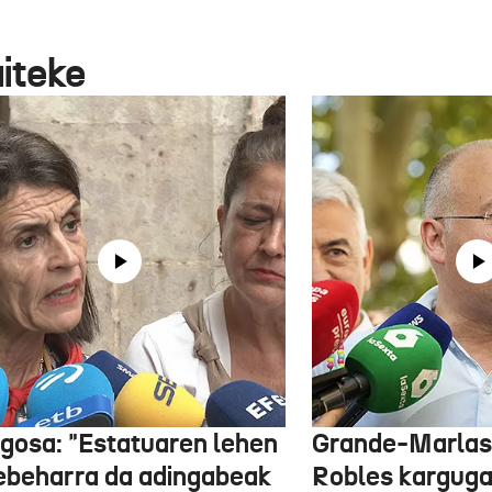
aiteke
gosa: "Estatuaren lehen
Grande-Marlas
ebeharra da adingabeak
Robles kargug