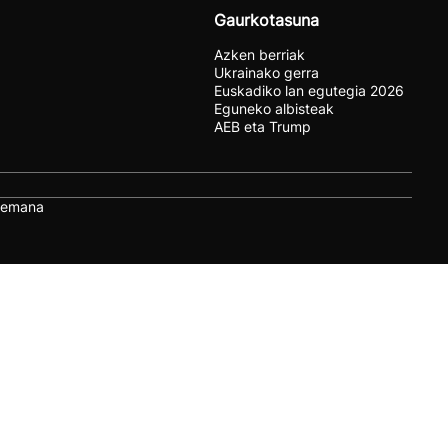
Gaurkotasuna
Azken berriak
Ukrainako gerra
Euskadiko lan egutegia 2026
Eguneko albisteak
AEB eta Trump
remana