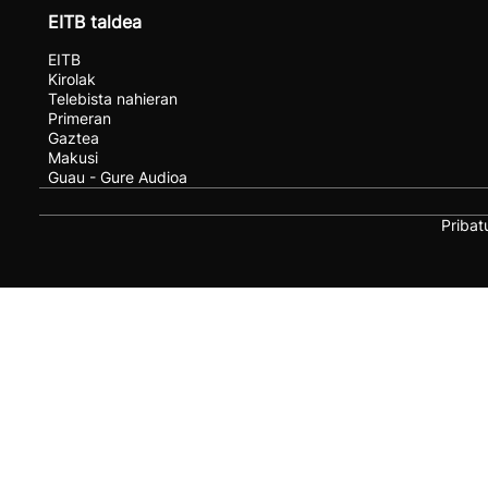
EITB taldea
EITB
Kirolak
Telebista nahieran
Primeran
Gaztea
Makusi
Guau - Gure Audioa
Pribat