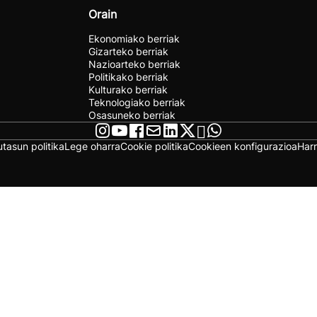
Orain
Ekonomiako berriak
Gizarteko berriak
Nazioarteko berriak
Politikako berriak
Kulturako berriak
Teknologiako berriak
Osasuneko berriak
utasun politika
Lege oharra
Cookie politika
Cookieen konfigurazioa
Har