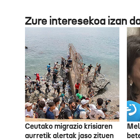
Zure interesekoa izan d
Ceutako migrazio krisiaren
Mel
aurretik alertak jaso zituen
bet