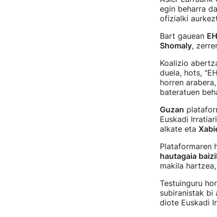
egin beharra da
ofizialki aurke
Bart gauean
EH
Shomaly
, zerr
Koalizio abertz
duela, hots, "E
horren arabera,
bateratuen beha
Guzan
platafor
Euskadi Irratia
alkate eta
Xabi
Plataformaren 
hautagaia baizi
makila hartzea,
Testuinguru hor
subiranistak bi
diote Euskadi Ir