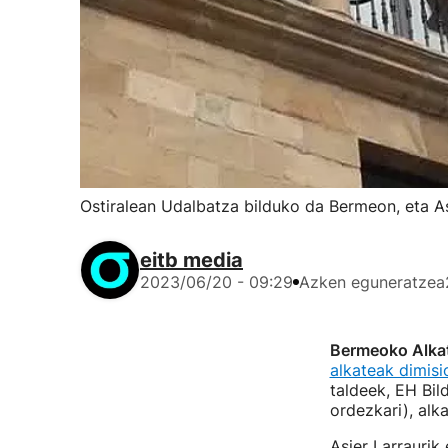
Ostiralean Udalbatza bilduko da Bermeon, eta As
eitb media
2023/06/20 - 09:29
Azken eguneratzea
Bermeoko Alkat
alkateak dimis
taldeek, EH Bil
ordezkari), alk
Asier Larraurik 