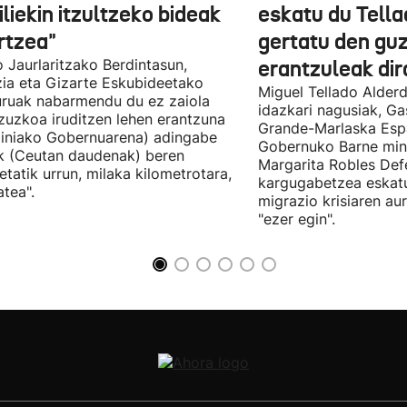
liekin itzultzeko bideak
eskatu du Tella
rtzea"
gertatu den guz
 Jaurlaritzako Berdintasun,
erantzuleak dir
zia eta Gizarte Eskubideetako
Miguel Tellado Alderd
uruak nabarmendu du ez zaiola
idazkari nagusiak, Ga
zuzkoa iruditzen lehen erantzuna
Grande-Marlaska Esp
iniako Gobernuarena) adingabe
Gobernuko Barne mini
k (Ceutan daudenak) beren
Margarita Robles Def
ietatik urrun, milaka kilometrotara,
kargugabetzea eskat
tea".
migrazio krisiaren au
"ezer egin".