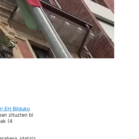
ri EH Bilduko
an zituzten bi
eak (4
arabera, idatziz