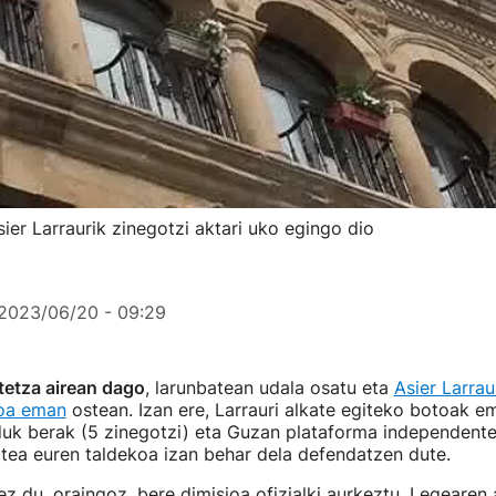
ier Larraurik zinegotzi aktari uko egingo dio
2023/06/20 - 09:29
etza airean dago
, larunbatean udala osatu eta
Asier Larrau
ioa eman
ostean. Izan ere, Larrauri alkate egiteko botoak em
duk berak (5 zinegotzi) eta Guzan plataforma independent
atea euren taldekoa izan behar dela defendatzen dute.
ez du, oraingoz, bere dimisioa ofizialki aurkeztu. Legearen 