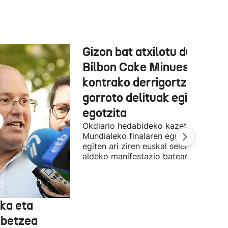
Gizon bat atxilotu dute,
Bilbon Cake Minuesaren
kontrako derrigortze eta
gorroto delituak egitea
egotzita
Okdiario hedabideko kazetaria
Mundialeko finalaren egunean Bilbon
egiten ari ziren euskal selekzioaren
aldeko manifestazio batean zegoen.
ka eta
abetzea