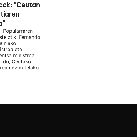
dok: "Ceutan
tiaren
a"
i Popularraren
steiztik, Fernando
ainiako
stroa eta
entsa ministroa
u du, Ceutako
rrean ez dutelako