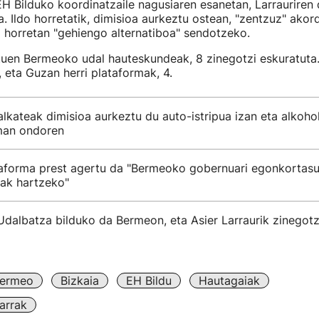
H Bilduko koordinatzaile nagusiaren esanetan, Larrauriren 
a. Ildo horretatik, dimisioa aurkeztu ostean, "zentzuz" akor
i horretan "gehiengo alternatiboa" sendotzeko.
tuen Bermeoko udal hauteskundeak, 8 zinegotzi eskuratuta.
, eta Guzan herri plataformak, 4.
kateak dimisioa aurkeztu du auto-istripua izan eta alkoho
man ondoren
aforma prest agertu da "Bermeoko gobernuari egonkortas
iak hartzeko"
Udalbatza bilduko da Bermeon, eta Asier Larraurik zinegotz
ermeo
Bizkaia
EH Bildu
Hautagaiak
arrak