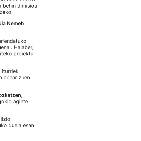
a behin dimisioa
zeko.
dia Nemeh
defendatuko
ena". Halaber,
iteko proiektu
iturriek
an behar zuen
ozkatzen,
gokio aginte
lizio
uko duela esan