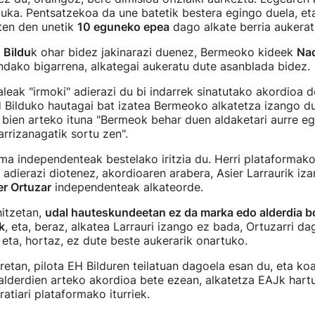
uka. Pentsatzekoa da une batetik bestera egingo duela, et
zten den unetik
10 eguneko epea
dago alkate berria aukerat
 Bildu
k ohar bidez jakinarazi duenez, Bermeoko kideek
Na
endako bigarrena, alkategai aukeratu dute asanblada bidez.
aleak "irmoki" adierazi du bi indarrek sinatutako akordioa 
H Bilduko hautagai bat izatea Bermeoko alkatetza izango du
 bien arteko ituna "Bermeok behar duen aldaketari aurre eg
rrizanagatik sortu zen".
ma independenteak bestelako iritzia du. Herri plataformako 
ri adierazi diotenez, akordioaren arabera, Asier Larraurik iz
er Ortuzar
independenteak alkateorde.
hitzetan,
udal hauteskundeetan ez da marka edo alderdia b
k
, eta, beraz, alkatea Larrauri izango ez bada, Ortuzarri da
 eta, hortaz, ez dute beste aukerarik onartuko.
retan, pilota EH Bilduren teilatuan dagoela esan du, eta koa
 alderdien arteko akordioa bete ezean, alkatetza EAJk hart
ratiari plataformako iturriek.