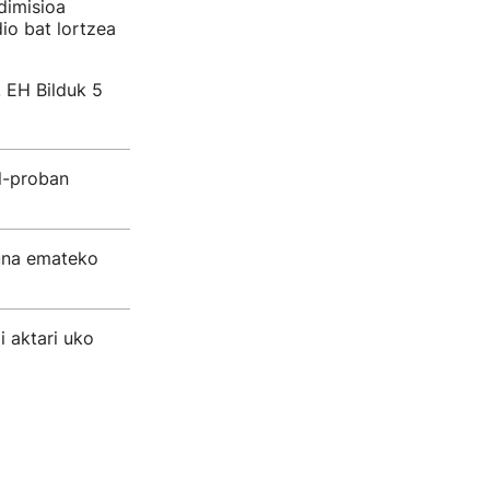
dimisioa
dio bat lortzea
 EH Bilduk 5
l-proban
una emateko
i aktari uko