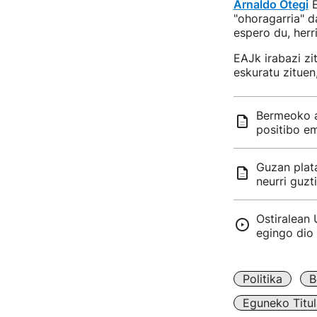
Arnaldo Otegi
E
"ohoragarria" d
espero du, herr
EAJk irabazi zi
eskuratu zituen
Bermeoko al
positibo e
Guzan plat
neurri guzt
Ostiralean 
egingo dio
Politika
B
Eguneko Titul