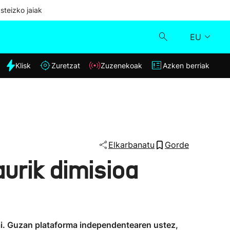
steizko jaiak
EU
dia
Klisk
Zuretzat
Zuzenekoak
Azken berriak
Klisk
Zuzenekoak
Zuretzat
Elkarbanatu
Gorde
urik dimisioa
Azken berriak
ai. Guzan plataforma independentearen ustez,