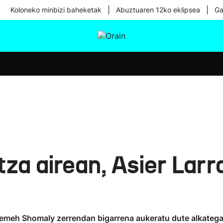
|
|
Koloneko minbizi baheketak
Abuztuaren 12ko eklipsea
Ga
tura
Ikusmiran
Egural
Osasuna
Teknologia
a airean, Asier Larra
 Nemeh Shomaly zerrendan bigarrena aukeratu dute alkateg