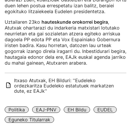
duen lehen postua errespetatu izan balitz, beraiei
egokituko litzaiekeela Eudelen presidentetza.
Uztailaren 23ko
hauteskunde orokorrei begira
,
Atutxak ohartarazi du indarkeria matxistari lotutako
neurrietan eta gai sozialetan atzera egiteko arriskua
dagoela PP edota PP eta Vox Espainiako Gobernura
iristen badira. Kasu horretan, datozen lau urteak
gogorrak izango direla iragarri du. Inbestidurari begira,
hautagaia edonor dela ere, EAJk euskal agenda jarriko
du mahai gainean, Atutxaren arabera.
Itxaso Atutxak, EH Bilduri: ''Eudeleko
ordezkaritza Eudeleko estatutuek markatzen
dute, ez EAJk''
Politika
EAJ-PNV
EH Bildu
EUDEL
Eguneko Titularrak