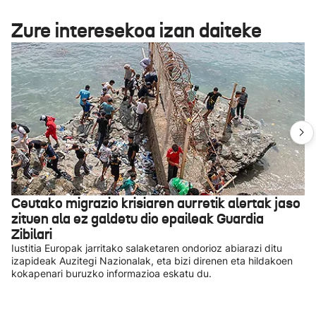
Zure interesekoa izan daiteke
Ceutako migrazio krisiaren aurretik alertak jaso
zituen ala ez galdetu dio epaileak Guardia
Zibilari
Iustitia Europak jarritako salaketaren ondorioz abiarazi ditu
izapideak Auzitegi Nazionalak, eta bizi direnen eta hildakoen
kokapenari buruzko informazioa eskatu du.