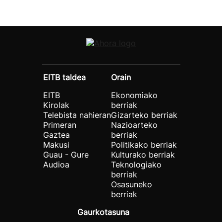
EITB taldea
Orain
EITB
Ekonomiako
Kirolak
berriak
Telebista nahieran
Gizarteko berriak
Primeran
Nazioarteko
Gaztea
berriak
Makusi
Politikako berriak
Guau - Gure
Kulturako berriak
Audioa
Teknologiako
berriak
Osasuneko
berriak
Gaurkotasuna