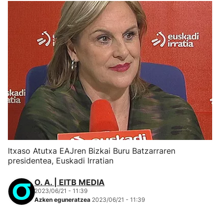
Itxaso Atutxa EAJren Bizkai Buru Batzarraren
presidentea, Euskadi Irratian
O. A. | EITB MEDIA
2023/06/21 - 11:39
Azken eguneratzea
2023/06/21 - 11:39