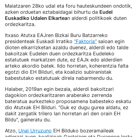
Maiatzaren 28ko udal eta foru hauteskundeen ondotik,
azken orduetan eztabaidagai bihurtu da
Eudel
Euskadiko Udalen Elkartea
n alderdi politikoek duten
ordezkaritza.
Itxaso Atutxa EAJren Bizkai Buru Batzarreko
presidenteak Euskadi Irratiko
"Faktoria"
saioan egin
dioten elkarrizketan azaldu duenez, alderdi edo talde
bakoitzak Eudelen duen ordezkaritza Eudeleko
estatutuek markatzen dute, ez EAJk edo alderdien
arteko akordio batek. Ildo horretan, koherentzia falta
egotzi dio EH Bilduri, eta koalizio subiranistak
babestutako estatutuak direla nabarmendu du.
Halaber, 2019an egin bezala, alderdi bakoitzari
dagokion ordezkaritzaren araberako zerrenda
bateratua aurkezteko proposamena babesteko eskatu
dio Atutxak EH Bilduri. "Guk ez dugu gurea aldatu, ez
dakit zergatik trilero lan horretan ari den orain EH
Bildu", gaineratu du.
Atzo,
Unai Urruzuno
EH Bilduko bozeramaileak
adierazi zuen, koalizioak Gasteizen eta Durangon lortu