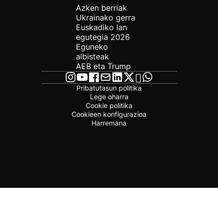
Azken berriak
Ukrainako gerra
Euskadiko lan
egutegia 2026
Eguneko
albisteak
AEB eta Trump
Pribatutasun politika
Lege oharra
Cookie politika
Cookieen konfigurazioa
Harremana