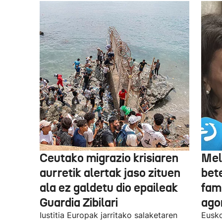
Ceutako migrazio krisiaren
Mel
aurretik alertak jaso zituen
bet
ala ez galdetu dio epaileak
fami
Guardia Zibilari
ago
Iustitia Europak jarritako salaketaren
Eusko