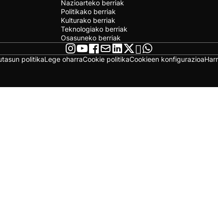
Nazioarteko berriak
Politikako berriak
Kulturako berriak
Teknologiako berriak
Osasuneko berriak
utasun politika
Lege oharra
Cookie politika
Cookieen konfigurazioa
Har