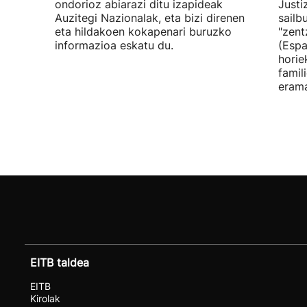
ondorioz abiarazi ditu izapideak
Justi
Auzitegi Nazionalak, eta bizi direnen
sailb
eta hildakoen kokapenari buruzko
"zent
informazioa eskatu du.
(Espa
horie
famil
erama
EITB taldea
EITB
Kirolak