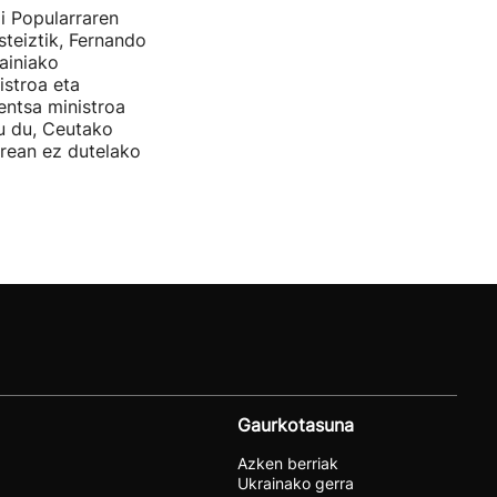
i Popularraren
steiztik, Fernando
ainiako
stroa eta
entsa ministroa
u du, Ceutako
rrean ez dutelako
Gaurkotasuna
Azken berriak
Ukrainako gerra