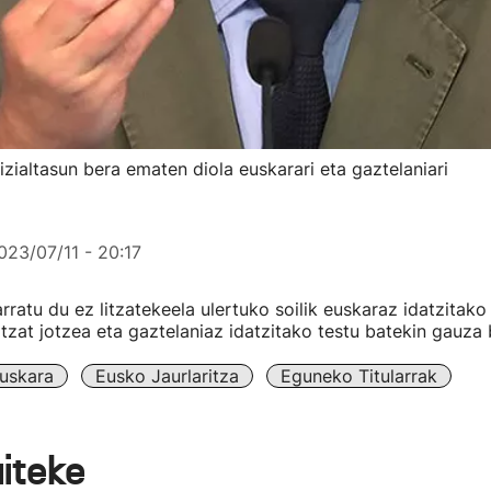
zialtasun bera ematen diola euskarari eta gaztelaniari
023/07/11 - 20:17
rratu du ez litzatekeela ulertuko soilik euskaraz idatzitako
ltzat jotzea eta gaztelaniaz idatzitako testu batekin gauza 
uskara
Eusko Jaurlaritza
Eguneko Titularrak
aiteke