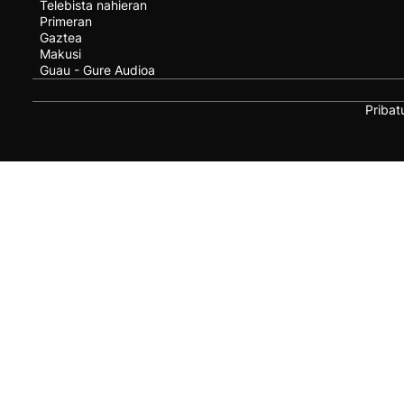
Telebista nahieran
Primeran
Gaztea
Makusi
Guau - Gure Audioa
Pribat