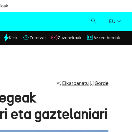
ioak
EU
dia
Klisk
Zuretzat
Zuzenekoak
Azken berriak
Klisk
Zuzenekoak
Zuretzat
Elkarbanatu
Gorde
legeak
Azken berriak
i eta gaztelaniari