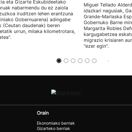
zia eta Gizarte Eskubideetako
Miguel Tellado Alderd
uruak nabarmendu du ez zaiola
idazkari nagusiak, Ga
zuzkoa iruditzen lehen erantzuna
Grande-Marlaska Esp
iniako Gobernuarena) adingabe
Gobernuko Barne mini
k (Ceutan daudenak) beren
Margarita Robles Def
ietatik urrun, milaka kilometrotara,
kargugabetzea eskat
tea".
migrazio krisiaren au
"ezer egin".
Orain
Ekonomiako berriak
Gizarteko berriak