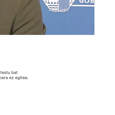
 testu bat
bera ez egitea.