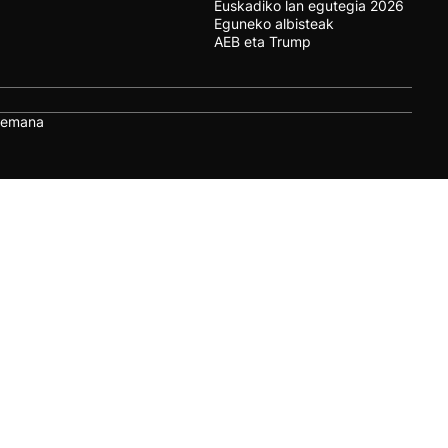
Euskadiko lan egutegia 2026
Eguneko albisteak
AEB eta Trump
remana