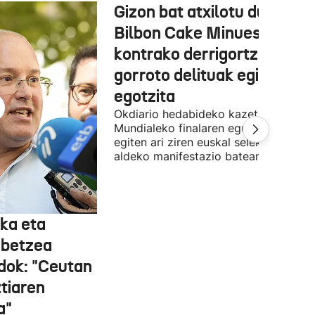
Gizon bat atxilotu dute,
Bilbon Cake Minuesaren
kontrako derrigortze eta
gorroto delituak egitea
egotzita
Okdiario hedabideko kazetaria
Mundialeko finalaren egunean Bilbon
egiten ari ziren euskal selekzioaren
aldeko manifestazio batean zegoen.
ka eta
abetzea
dok: "Ceutan
tiaren
a"