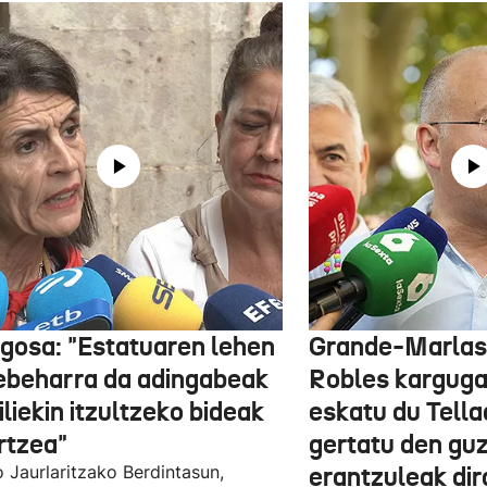
gosa: "Estatuaren lehen
Grande-Marlas
ebeharra da adingabeak
Robles kargug
liekin itzultzeko bideak
eskatu du Tella
rtzea"
gertatu den guz
 Jaurlaritzako Berdintasun,
erantzuleak dir