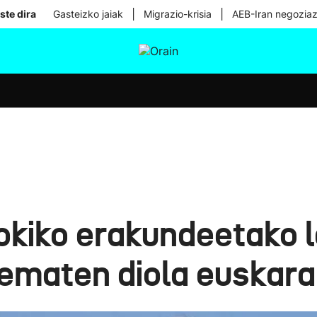
|
|
ste dira
Gasteizko jaiak
Migrazio-krisia
AEB-Iran negoziaz
tura
Ikusmiran
Egural
Osasuna
Teknologia
Tokiko erakundeetako 
 ematen diola euskarar