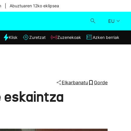
|
n
Abuztuaren 12ko eklipsea
EU
dia
Klisk
Zuretzat
Zuzenekoak
Azken berriak
Klisk
Zuzenekoak
Zuretzat
Elkarbanatu
Gorde
 eskaintza
Azken berriak