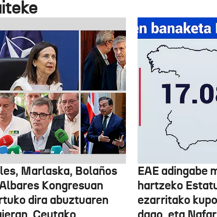
aiteke
les, Marlaska, Bolaños
EAE adingabe m
 Albares Kongresuan
hartzeko Estat
rtuko dira abuztuaren
ezarritako kupo
ieran, Ceutako
dago, eta Nafar