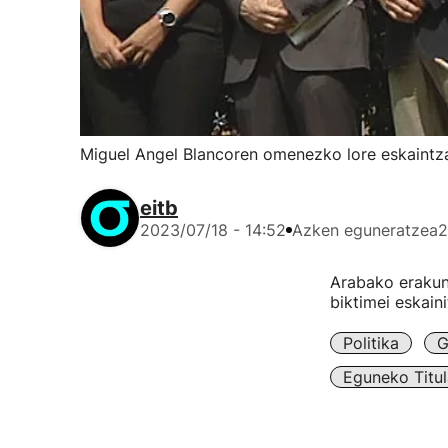
Miguel Angel Blancoren omenezko lore eskaintz
eitb
2023/07/18 - 14:52
Azken eguneratzea
2
Arabako erakun
biktimei eskain
Politika
G
Eguneko Titul