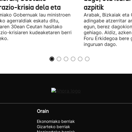
azio-krisia dela eta
azpitik
niako Gobernuak lau ministroen
Arabak, Bizkaiak eta
ko agerraldiak eskatu ditu,
adingabe atzerritar a
laren 30ean Ceutan hasitako
egun, berez dagokion
zio-krisiaren kudeaketaren berri
gehiago. Aldiz, azken
eko.
Foru Erkidegoa bere 
inguruan dago.
Orain
Ekonomiako berriak
Gizarteko berriak
Nazioarteko berriak