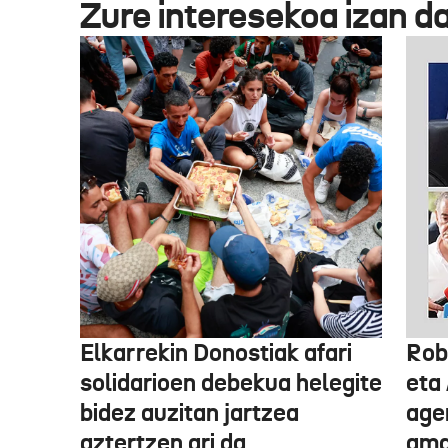
Zure interesekoa izan d
Elkarrekin Donostiak afari
Rob
solidarioen debekua helegite
eta
bidez auzitan jartzea
age
aztertzen ari da
ama