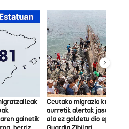
igratzaileak
Ceutako migrazio krisiaren
uak
aurretik alertak jaso zituen
aren gainetik
ala ez galdetu dio epaileak
roa, berriz,
Guardia Zibilari