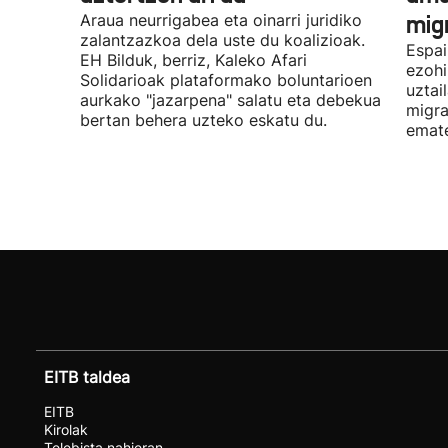
Araua neurrigabea eta oinarri juridiko
migr
zalantzazkoa dela uste du koalizioak.
Espai
EH Bilduk, berriz, Kaleko Afari
ezohi
Solidarioak plataformako boluntarioen
uztai
aurkako "jazarpena" salatu eta debekua
migra
bertan behera uzteko eskatu du.
emat
EITB taldea
EITB
Kirolak
Telebista nahieran