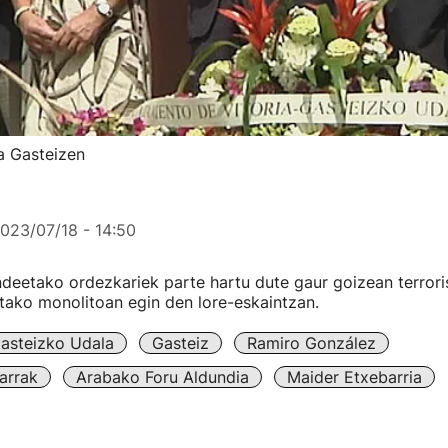
a Gasteizen
023/07/18 - 14:50
deetako ordezkariek parte hartu dute gaur goizean terror
itako monolitoan egin den lore-eskaintzan.
asteizko Udala
Gasteiz
Ramiro González
arrak
Arabako Foru Aldundia
Maider Etxebarria