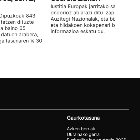
Iustitia Europak jarritako salaketaren
ondorioz abiarazi ditu izapideak
 Gipuzkoak 843
Auzitegi Nazionalak, eta bizi direnen
rtatzen dituzte
eta hildakoen kokapenari buruzko
a baino 65
informazioa eskatu du.
 datuen arabera,
gaitasunaren % 30
Gaurkotasuna
Azken berriak
Ukrainako gerra
Euskadiko lan egutegia 2026