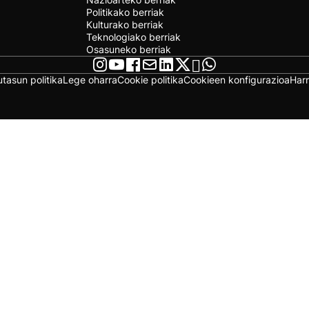
Politikako berriak
Kulturako berriak
Teknologiako berriak
Osasuneko berriak
utasun politika
Lege oharra
Cookie politika
Cookieen konfigurazioa
Har