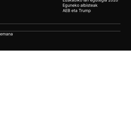
Eguneko albisteak
AEB eta Trump
remana