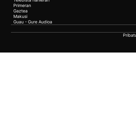
Primeran
Gaztea
Makusi
Guau - Gure Audioa
Pribat