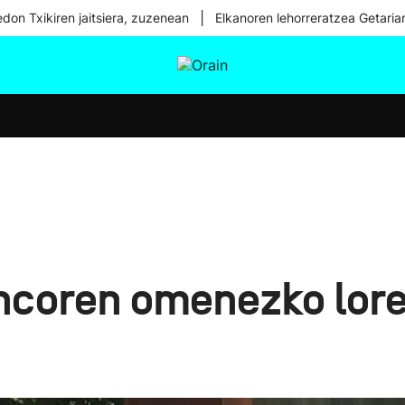
|
don Txikiren jaitsiera, zuzenean
Elkanoren lehorreratzea Getaria
tura
Ikusmiran
Egural
Osasuna
Teknologia
ncoren omenezko lore