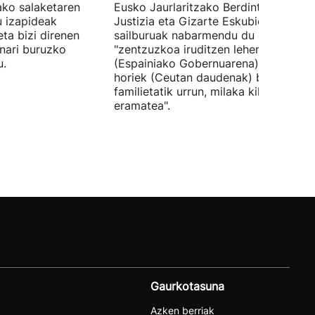
tako salaketaren
Eusko Jaurlaritzako Berdintasun,
u izapideak
Justizia eta Gizarte Eskubideetako
eta bizi direnen
sailburuak nabarmendu du ez zaiola
nari buruzko
"zentzuzkoa iruditzen lehen erantzun
u.
(Espainiako Gobernuarena) adingabe
horiek (Ceutan daudenak) beren
familietatik urrun, milaka kilometrotar
eramatea".
Gaurkotasuna
Azken berriak