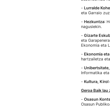
-
Lurralde Kohe
eta Garraio zuz
-
Hezkuntza
: 
nagusiekin.
-
Gizarte Eskub
eta Garapenera
Ekonomia eta La
-
Ekonomia eta
hartzailetza e
-
Unibertsitate,
Informatika et
-
Kultura, Kirol
Geroa Baik lau
-
Osasun Kontse
Osasun Publikoa