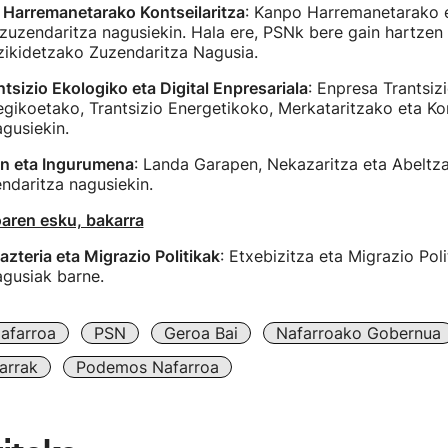
o Harremanetarako Kontseilaritza
: Kanpo Harremanetarako 
uzendaritza nagusiekin. Hala ere, PSNk bere gain hartzen
zikidetzako Zuzendaritza Nagusia.
ntsizio Ekologiko eta Digital Enpresariala
: Enpresa Trantsiz
egikoetako, Trantsizio Energetikoko, Merkataritzako eta 
gusiekin.
n eta Ingurumena
: Landa Garapen, Nekazaritza eta Abeltza
ndaritza nagusiekin.
oaren esku, bakarra
azteria eta Migrazio Politikak
: Etxebizitza eta Migrazio Pol
agusiak barne.
afarroa
PSN
Geroa Bai
Nafarroako Gobernua
arrak
Podemos Nafarroa