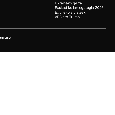
Ukrainako gerra
Euskadiko lan egutegia 2026
Eguneko albisteak
AEB eta Trump
remana