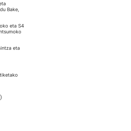
eta
 du Bake,
ioko eta S4
Kontsumoko
intza eta
itiketako