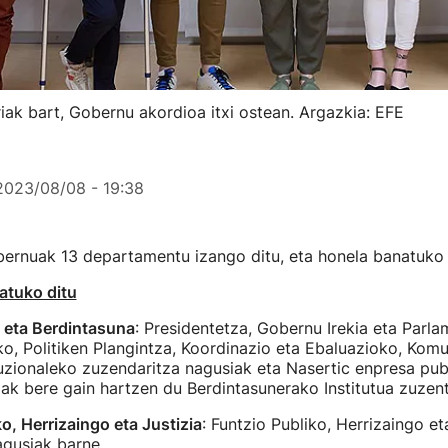
ak bart, Gobernu akordioa itxi ostean. Argazkia: EFE
2023/08/08 - 19:38
ernuak 13 departamentu izango ditu, eta honela banatuko 
atuko ditu
 eta Berdintasuna
: Presidentetza, Gobernu Irekia eta Parl
, Politiken Plangintza, Koordinazio eta Ebaluazioko, Komu
tuzionaleko zuzendaritza nagusiak eta Nasertic enpresa pub
ak bere gain hartzen du Berdintasunerako Institutua zuzen
o, Herrizaingo eta Justizia
: Funtzio Publiko, Herrizaingo et
agusiak barne.