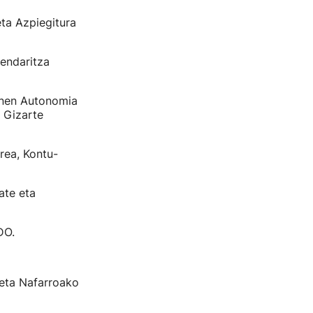
eta Azpiegitura
endaritza
onen Autonomia
 Gizarte
rea, Kontu-
ate eta
DO.
eta Nafarroako