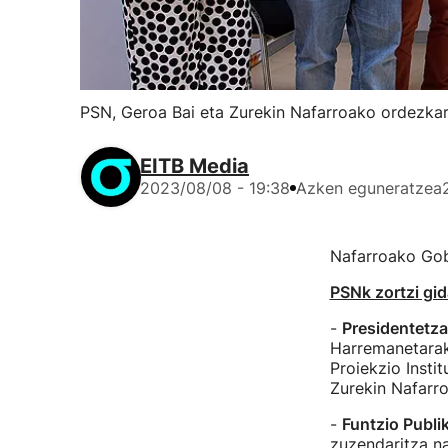
PSN, Geroa Bai eta Zurekin Nafarroako ordezkari
EITB Media
2023/08/08 - 19:38
Azken eguneratzea
Nafarroako Gob
PSNk zortzi gid
-
Presidentetza
Harremanetarako
Proiekzio Insti
Zurekin Nafarro
-
Funtzio Publik
zuzendaritza n