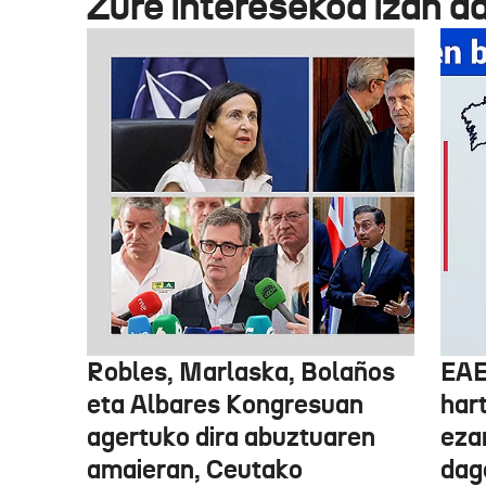
Zure interesekoa izan d
Robles, Marlaska, Bolaños
EAE
eta Albares Kongresuan
har
agertuko dira abuztuaren
eza
amaieran, Ceutako
dago