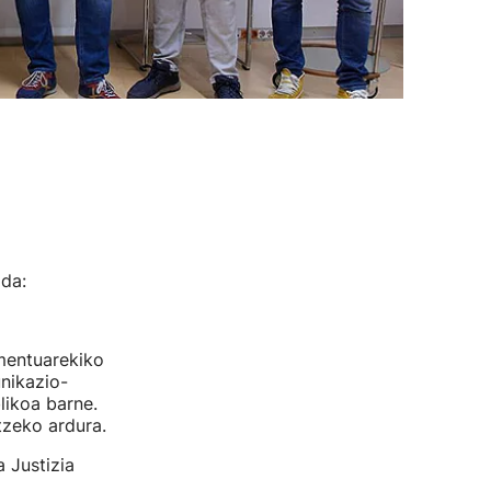
da:
amentuarekiko
nikazio-
likoa barne.
tzeko ardura.
a Justizia