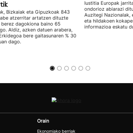
tik
Iustitia Europak jarri
ondorioz abiarazi dit
k, Bizkaiak eta Gipuzkoak 843
Auzitegi Nazionalak, 
abe atzerritar artatzen dituzte
eta hildakoen kokape
 berez dagokiona baino 65
informazioa eskatu d
go. Aldiz, azken datuen arabera,
Erkidegoa bere gaitasunaren % 30
uan dago.
Orain
Ekonomiako berriak