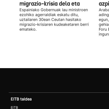
migrazio-krisia dela eta
azpi
Espainiako Gobernuak lau ministroen
Araba
ezohiko agerraldiak eskatu ditu,
ading
uztailaren 30ean Ceutan hasitako
egun,
migrazio-krisiaren kudeaketaren berri
gehia
emateko.
Foru 
ingur
EITB taldea
EITB