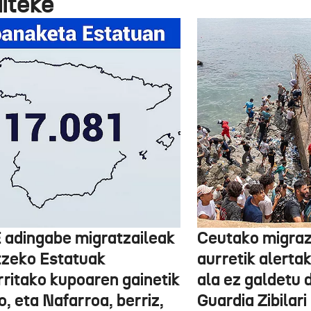
aiteke
 adingabe migratzaileak
Ceutako migrazi
tzeko Estatuak
aurretik alertak
rritako kupoaren gainetik
ala ez galdetu 
, eta Nafarroa, berriz,
Guardia Zibilari