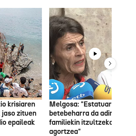
o krisiaren
Melgosa: "Estatuaren lehe
 jaso zituen
betebeharra da adingabea
dio epaileak
familiekin itzultzeko bideak
agortzea"