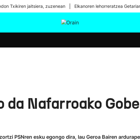
|
don Txikiren jaitsiera, zuzenean
Elkanoren lehorreratzea Getaria
tura
Ikusmiran
Egural
Osasuna
Teknologia
o da Nafarroako Gobe
zortzi PSNren esku egongo dira, lau Geroa Bairen ardurape