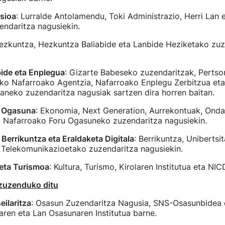
sioa
: Lurralde Antolamendu, Toki Administrazio, Herri Lan 
endaritza nagusiekin.
Hezkuntza, Hezkuntza Baliabide eta Lanbide Heziketako zuz
ide eta Enplegua
: Gizarte Babeseko zuzendaritzak, Perts
ko Nafarroako Agentzia, Nafarroako Enplegu Zerbitzua eta
neko zuzendaritza nagusiak sartzen dira horren baitan.
 Ogasuna
: Ekonomia, Next Generation, Aurrekontuak, Onda
ta Nafarroako Foru Ogasuneko zuzendaritza nagusiekin.
 Berrikuntza eta Eraldaketa Digitala
: Berrikuntza, Unibertsit
a Telekomunikazioetako zuzendaritza nagusiekin.
 eta Turismoa
: Kultura, Turismo, Kirolaren Institutua eta NIC
 zuzenduko ditu
ilaritza
: Osasun Zuzendaritza Nagusia, SNS-Osasunbidea 
ren eta Lan Osasunaren Institutua barne.