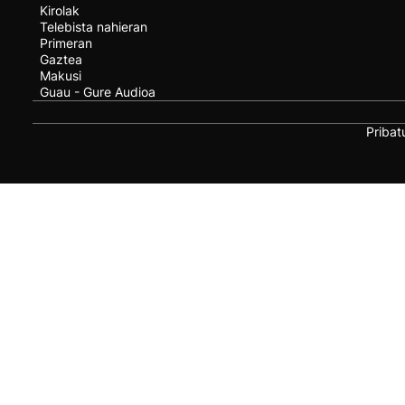
Kirolak
Telebista nahieran
Primeran
Gaztea
Makusi
Guau - Gure Audioa
Pribat