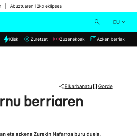
|
n
Abuztuaren 12ko eklipsea
EU
dia
Klisk
Zuretzat
Zuzenekoak
Azken berriak
Klisk
Zuzenekoak
Zuretzat
Elkarbanatu
Gorde
rnu berriaren
Azken berriak
an eta azkena Zurekin Nafarroa buru duela.