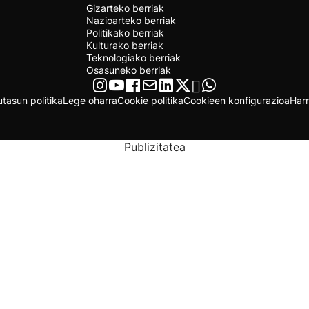
Gizarteko berriak
Nazioarteko berriak
Politikako berriak
Kulturako berriak
Teknologiako berriak
Osasuneko berriak
utasun politika
Lege oharra
Cookie politika
Cookieen konfigurazioa
Har
Publizitatea