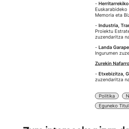
-
Herritarrekik
Euskarabideko z
Memoria eta Bi
-
Industria, Tra
Proiektu Estrat
zuzendaritza na
-
Landa Garape
Ingurumen zuze
Zurekin Nafarr
-
Etxebizitza, G
zuzendaritza n
Politika
N
Eguneko Titul