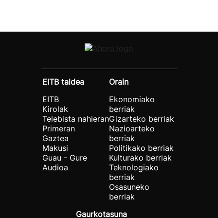
EITB taldea
Orain
EITB
Ekonomiako
Kirolak
berriak
Telebista nahieran
Gizarteko berriak
Primeran
Nazioarteko
Gaztea
berriak
Makusi
Politikako berriak
Guau - Gure
Kulturako berriak
Audioa
Teknologiako
berriak
Osasuneko
berriak
Gaurkotasuna