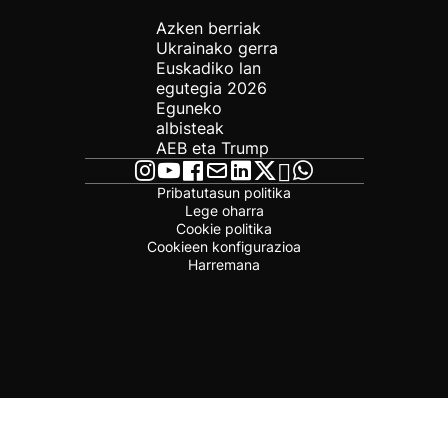
Azken berriak
Ukrainako gerra
Euskadiko lan
egutegia 2026
Eguneko
albisteak
AEB eta Trump
Pribatutasun politika
Lege oharra
Cookie politika
Cookieen konfigurazioa
Harremana