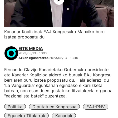
Kanariar Koalizioak EAJ Kongresuko Mahaiko buru
izatea proposatu du
EITB MEDIA
2023/08/13 - 13:12
Azken eguneratzea
2023/08/13 - 13:10
Fernando Clavijo Kanarietako Gobernuko presidente
eta Kanariar Koalizioa alderdiko buruak EAJ Kongresu
berriaren buru izatea proposatu du. Hala adierazi du
'La Vanguardia' egunkarian egindako elkarrizketa
batean, non esan duen gustatuko litzaiokeela organoa
"nazionalista batek" zuzentzea.
Politika
Diputatuen Kongresua
EAJ-PNV
Eguneko Titularrak
Kanariak