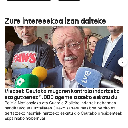
Zure interesekoa izan daiteke
Vivasek Ceutako mugaren kontrola indartzeko
eta gutxienez 1.000 agente izateko eskatu du
Polizia Nazionaleko eta Guardia Zibileko indarrak nabarmen
handitzeko eta uztailaren 30eko sarrera masiboa berriro ez
gertatzeko neurriak hartzeko eskatu dio Ceutako presidenteak
Espainiako Gobernuari.