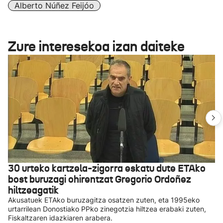
Alberto Núñez Feijóo
Zure interesekoa izan daiteke
30 urteko kartzela-zigorra eskatu dute ETAko
bost buruzagi ohirentzat Gregorio Ordoñez
hiltzeagatik
Akusatuek ETAko buruzagitza osatzen zuten, eta 1995eko
urtarrilean Donostiako PPko zinegotzia hiltzea erabaki zuten,
Fiskaltzaren idazkiaren arabera.