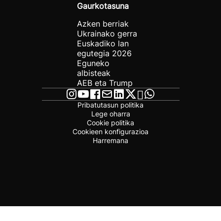
Gaurkotasuna
Azken berriak
Ukrainako gerra
Euskadiko lan
egutegia 2026
Eguneko
albisteak
AEB eta Trump
Pribatutasun politika
Lege oharra
Cookie politika
Cookieen konfigurazioa
Harremana