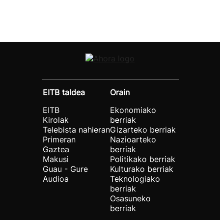
EITB taldea
Orain
EITB
Ekonomiako
Kirolak
berriak
Telebista nahieran
Gizarteko berriak
Primeran
Nazioarteko
Gaztea
berriak
Makusi
Politikako berriak
Guau - Gure
Kulturako berriak
Audioa
Teknologiako
berriak
Osasuneko
berriak