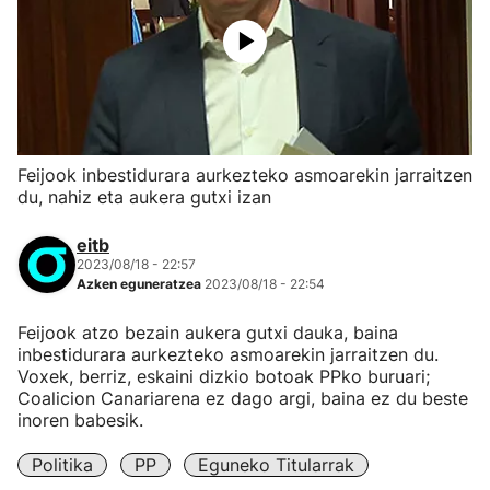
Feijook inbestidurara aurkezteko asmoarekin jarraitzen
du, nahiz eta aukera gutxi izan
eitb
2023/08/18 - 22:57
Azken eguneratzea
2023/08/18 - 22:54
Feijook atzo bezain aukera gutxi dauka, baina
inbestidurara aurkezteko asmoarekin jarraitzen du.
Voxek, berriz, eskaini dizkio botoak PPko buruari;
Coalicion Canariarena ez dago argi, baina ez du beste
inoren babesik.
Politika
PP
Eguneko Titularrak