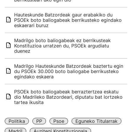
Hauteskunde Batzordeak gaur erabakiko du
PSOEk boto baliogabeak berrikusteko egindako
eskaerari buruz
Madrilgo boto baliogabeak ez berrikusteak
Konstituzioa urratzen du, PSOEk argudiatu
duenez
Madrilgo Hauteskunde Batzordeak baztertu egin
du PSOEk 30.000 boto baliogabe berrikusteko
egindako eskaera
PSOEk boto baliogabeak berraztertzea eskatu
dio Madrileko Batzordeari, diputatu bat lortzeko
tartea ikusita
Politika
PP
Psoe
Eguneko Titularrak
Madril
Auzitegi Konstituzionala