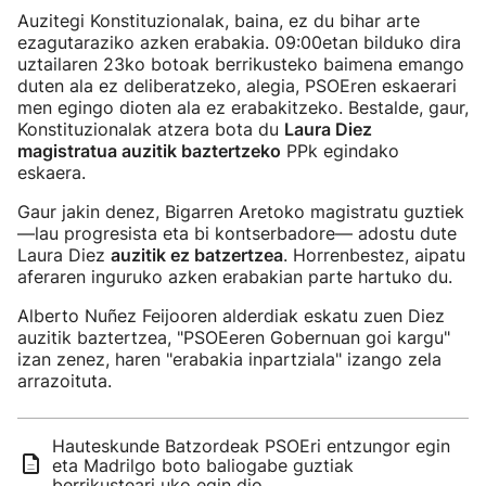
Auzitegi Konstituzionalak, baina, ez du bihar arte
ezagutaraziko azken erabakia. 09:00etan bilduko dira
uztailaren 23ko botoak berrikusteko baimena emango
duten ala ez deliberatzeko, alegia, PSOEren eskaerari
men egingo dioten ala ez erabakitzeko. Bestalde, gaur,
Konstituzionalak atzera bota du
Laura Diez
magistratua auzitik baztertzeko
PPk egindako
eskaera.
Gaur jakin denez, Bigarren Aretoko magistratu guztiek
—lau progresista eta bi kontserbadore— adostu dute
Laura Diez
auzitik ez batzertzea
. Horrenbestez, aipatu
aferaren inguruko azken erabakian parte hartuko du.
Alberto Nuñez Feijooren alderdiak eskatu zuen Diez
auzitik baztertzea, "PSOEeren Gobernuan goi kargu"
izan zenez, haren "erabakia inpartziala" izango zela
arrazoituta.
Hauteskunde Batzordeak PSOEri entzungor egin
eta Madrilgo boto baliogabe guztiak
berrikusteari uko egin dio