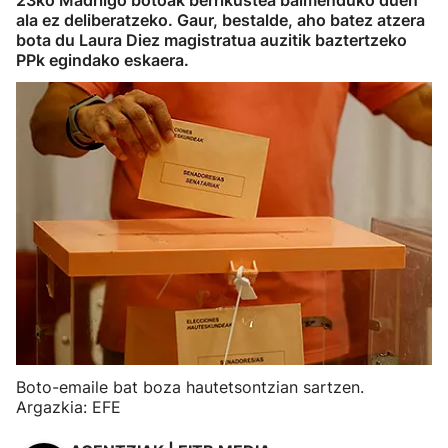
23ko Madrilgo botoak berrikustea baimenduko duen
ala ez deliberatzeko. Gaur, bestalde, aho batez atzera
bota du Laura Diez magistratua auzitik baztertzeko
PPk egindako eskaera.
Boto-emaile bat boza hautetsontzian sartzen.
Argazkia: EFE