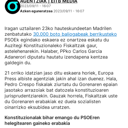
AGENTZIAK | EITB MEDIA
2023/09/11 - 16:07
Azken eguneratzea
2023/09/11 - 16:07
Iragan uztailaren 23ko hauteskundeetan Madrilen
zenbatutako
30.000 boto baliogabeak berrikusteko
PSOEk egindako eskaera ez onartzea eskatu du
Auzitegi Konstituzionaleko Fiskaltzak gaur,
astelehenarekin. Halaber, PPko Carlos Garcia
Adanerori diputatu hautatu izendapena kentzea
galdegin du.
21 orriko idatzian jaso ditu eskaera horiek, Europa
Press albiste agentziak jakin ahal izan duenez. Hala,
Pedro Crespo fiskalak ziurtatu du Gorenaren epaian
jasotako arrazoiak bat datozela konstituzioaren
jurisprudentziarekin. Gauzak horrela, Fiskaltzak uste
du Gorenaren erabakiak ez duela sozialisten
oinarrizko eksubidea urratzen.
Konstituzionalak bihar emango du PSOEren
helegitearen gaineko erabakia