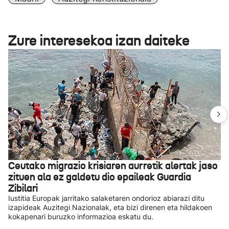
Zure interesekoa izan daiteke
Ceutako migrazio krisiaren aurretik alertak jaso
zituen ala ez galdetu dio epaileak Guardia
Zibilari
Iustitia Europak jarritako salaketaren ondorioz abiarazi ditu
izapideak Auzitegi Nazionalak, eta bizi direnen eta hildakoen
kokapenari buruzko informazioa eskatu du.