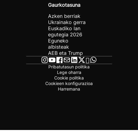
Gaurkotasuna
Azken berriak
Ukrainako gerra
Euskadiko lan
egutegia 2026
Eguneko
albisteak
AEB eta Trump
Pribatutasun politika
Lege oharra
Cookie politika
Cookieen konfigurazioa
Harremana