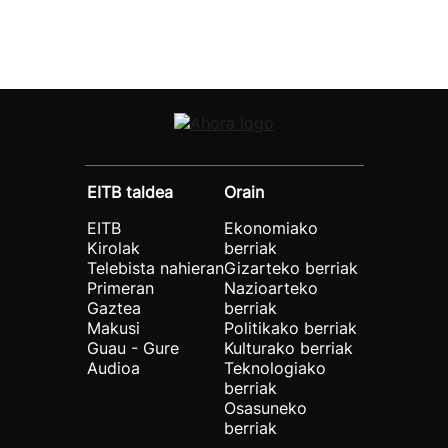
EITB taldea
Orain
EITB
Ekonomiako
Kirolak
berriak
Telebista nahieran
Gizarteko berriak
Primeran
Nazioarteko
Gaztea
berriak
Makusi
Politikako berriak
Guau - Gure
Kulturako berriak
Audioa
Teknologiako
berriak
Osasuneko
berriak