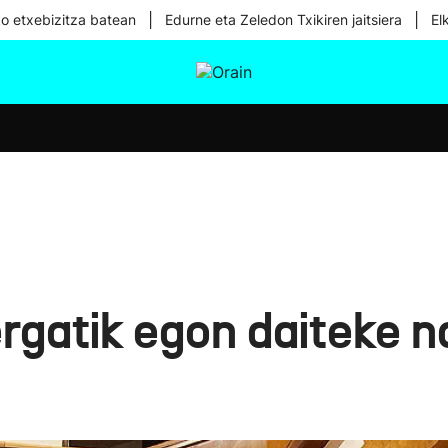
|
|
ko etxebizitza batean
Edurne eta Zeledon Txikiren jaitsiera
El
tura
Ikusmiran
Egural
Osasuna
Teknologia
Zergatik egon daiteke 