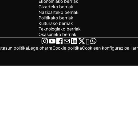
Ekonomiako berriak
Gizarteko berriak
Nazioarteko berriak
Politikako berriak
Kulturako berriak
Teknologiako berriak
Osasuneko berriak
utasun politika
Lege oharra
Cookie politika
Cookieen konfigurazioa
Har