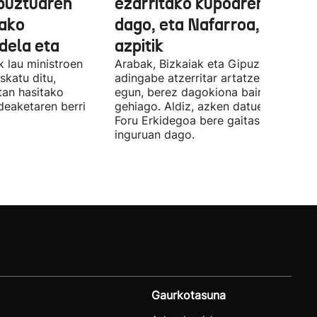
abuztuaren
ezarritako kupoaren gainet
ako
dago, eta Nafarroa, berriz,
 dela eta
azpitik
 lau ministroen
Arabak, Bizkaiak eta Gipuzkoak 843
skatu ditu,
adingabe atzerritar artatzen dituzte
tan hasitako
egun, berez dagokiona baino 65
deaketaren berri
gehiago. Aldiz, azken datuen arabera,
Foru Erkidegoa bere gaitasunaren % 
inguruan dago.
Gaurkotasuna