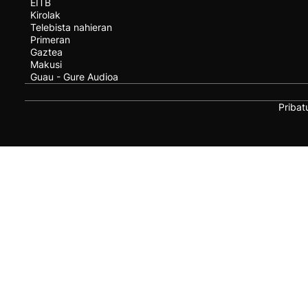
EITB
Kirolak
Telebista nahieran
Primeran
Gaztea
Makusi
Guau - Gure Audioa
Pribat