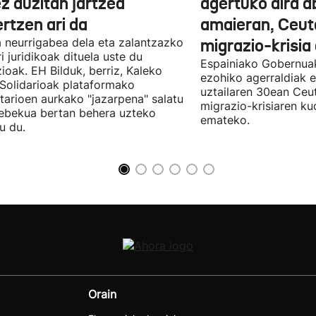
z auzitan jartzea
agertuko dira 
rtzen ari da
amaieran, Ceut
 neurrigabea dela eta zalantzazko
migrazio-krisia
ri juridikoak dituela uste du
Espainiako Gobernuak
zioak. EH Bilduk, berriz, Kaleko
ezohiko agerraldiak e
 Solidarioak plataformako
uztailaren 30ean Ceu
tarioen aurkako "jazarpena" salatu
migrazio-krisiaren ku
ebekua bertan behera uzteko
emateko.
u du.
Orain