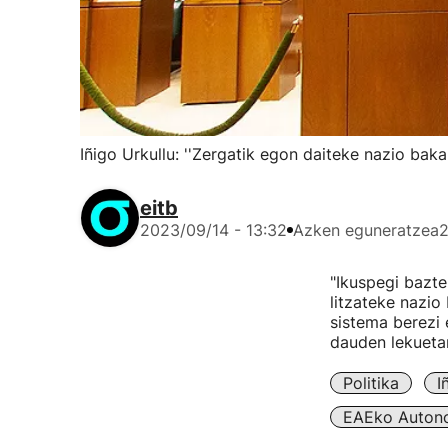
Iñigo Urkullu: ''Zergatik egon daiteke nazio baka
eitb
2023/09/14 - 13:32
Azken eguneratzea
2
"Ikuspegi bazte
litzateke nazio
sistema berezi 
dauden lekuetan
Politika
I
EAEko Autono