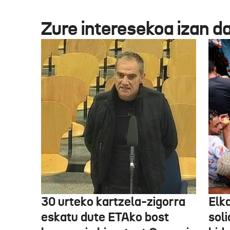
Zure interesekoa izan d
30 urteko kartzela-zigorra
Elka
eskatu dute ETAko bost
sol