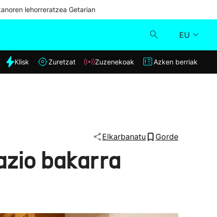
kanoren lehorreratzea Getarian
EU
dia
Klisk
Zuretzat
Zuzenekoak
Azken berriak
Klisk
Zuzenekoak
Zuretzat
Elkarbanatu
Gorde
nazio bakarra
Azken berriak