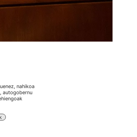
duenez, nahikoa
n, autogobernu
gehiengoak
k