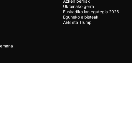
Azken berriak
Ukrainako gerra
Euskadiko lan egutegia 2026
Eguneko albisteak
AEB eta Trump
remana