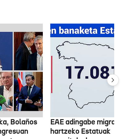
ka, Bolaños
EAE adingabe migratzailea
ngresuan
hartzeko Estatuak