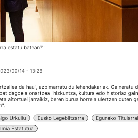
rra estatu batean?''
023/09/14 - 13:28
rtzailea da hau", azpimarratu du lehendakariak. Gaineratu 
 bat dagoela onartzea "hizkuntza, kultura edo historiaz gai
eta aitortuei jarraikiz, beren burua horrela ulertzen duten 
".
ñigo Urkullu
Eusko Legebiltzarra
Eguneko Titularra
mia Estatutua