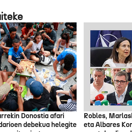
aiteke
rrekin Donostia afari
Robles, Marlas
idarioen debekua helegite
eta Albares Ko