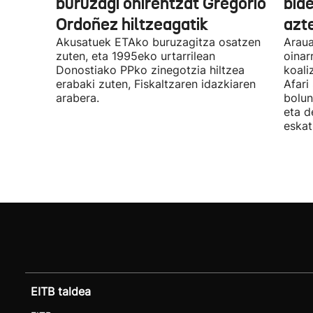
buruzagi ohirentzat Gregorio
bide
Ordoñez hiltzeagatik
azte
Akusatuek ETAko buruzagitza osatzen
Araua
zuten, eta 1995eko urtarrilean
oinar
Donostiako PPko zinegotzia hiltzea
koali
erabaki zuten, Fiskaltzaren idazkiaren
Afari
arabera.
bolun
eta d
eskat
EITB taldea