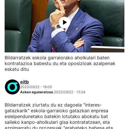
Bildarratzek eskola garraiorako aholkulari baten
kontratazioa babestu du eta oposizioak azalpenak
eskatu ditu
eitb
2023/09/22 - 16:00
Azken eguneratzea
2023/09/22 - 15:54
Bildarratzek ziurtatu du ez dagoela "interes-
gatazkarik" eskola-garraioko gatazkan enpresa
esleipendunetako batekin lotutako abokatu bat
saileko kanpo-aholkulari gisa kontratatzean, eta
azpimarratu du prozesuak "erabateko babesa eta