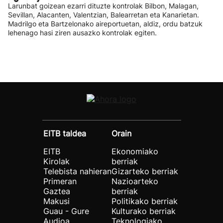
Larunbat goizean ezarri dituzte kontrolak Bilbon, Malagan,
Sevillan, Alacanten, Valentzian, Balearretan eta Kanarietan.
Madrilgo eta Bartzelonako aireportuetan, aldiz, ordu batzuk
lehenago hasi ziren ausazko kontrolak egiten.
EITB taldea
Orain
EITB
Ekonomiako
Kirolak
berriak
Telebista nahieran
Gizarteko berriak
Primeran
Nazioarteko
Gaztea
berriak
Makusi
Politikako berriak
Guau - Gure
Kulturako berriak
Audioa
Teknologiako