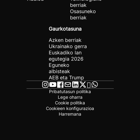
berriak
Osasuneko
berriak
Gaurkotasuna
Azken berriak
Ukrainako gerra
Euskadiko lan
egutegia 2026
Eguneko
albisteak
AEB eta Trump
Pribatutasun politika
Lege oharra
Cookie politika
Cookieen konfigurazioa
Harremana