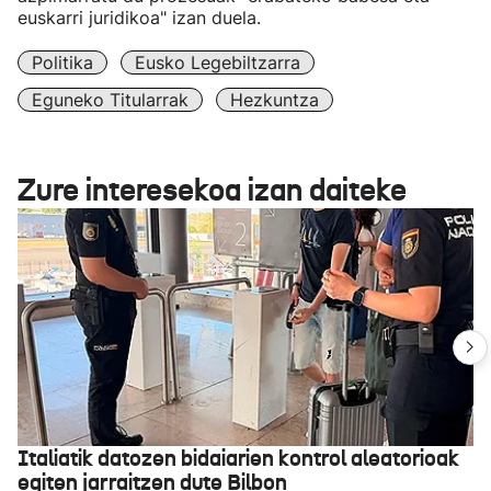
euskarri juridikoa" izan duela.
Politika
Eusko Legebiltzarra
Eguneko Titularrak
Hezkuntza
Zure interesekoa izan daiteke
Italiatik datozen bidaiarien kontrol aleatorioak
egiten jarraitzen dute Bilbon