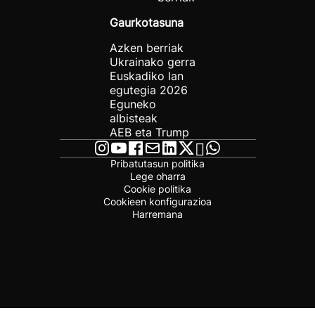
Gaurkotasuna
Azken berriak
Ukrainako gerra
Euskadiko lan
egutegia 2026
Eguneko
albisteak
AEB eta Trump
Pribatutasun politika
Lege oharra
Cookie politika
Cookieen konfigurazioa
Harremana