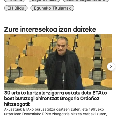
EH Bildu
Eguneko Titularrak
Zure interesekoa izan daiteke
30 urteko kartzela-zigorra eskatu dute ETAko
bost buruzagi ohirentzat Gregorio Ordoñez
hiltzeagatik
Akusatuek ETAko buruzagitza osatzen zuten, eta 1995eko
urtarrilean Donostiako PPko zinegotzia hiltzea erabaki zuten,