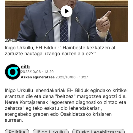
Iñigo Urkullu, EH Bilduri: ''Hainbeste kezkatzen al
zaituzte hautagai izango naizen ala ez?''
eitb
2023/10/06 - 13:29
Azken eguneratzea
2023/10/06 - 13:27
Iñigo Urkullu lehendakariak EH Bilduk egindako kritikei
erantzun die eta dena "beltzez" margotzea egotzi die.
Nerea Kortajarenak "egoeraren diagnostiko zintzo eta
zehatza" egiteko eskatu dio lehendakariari,
etengabeko greben edo Osakidetzako krisiaren
aurrean.
Politika
Iñigo Urkullu
Eusko Legebiltzarra