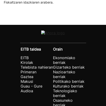
Fiskaltzaren idazkiaren arabera.
EITB taldea
Orain
EITB
Ekonomiako
Kirolak
berriak
Telebista nahieran
Gizarteko berriak
Primeran
Nazioarteko
Gaztea
berriak
Makusi
Politikako berriak
Guau - Gure
Kulturako berriak
Audioa
Teknologiako
berriak
Osasuneko
berriak