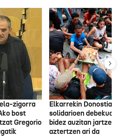
ela-zigorra
Elkarrekin Donostia afari
Ako bost
solidarioen debekua helegi
tzat Gregorio
bidez auzitan jartzea
gatik
aztertzen ari da