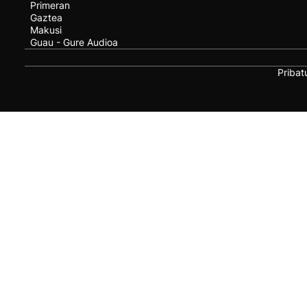
Primeran
Gaztea
Makusi
Guau - Gure Audioa
Pribat