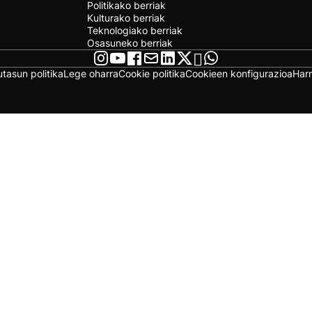
Politikako berriak
Kulturako berriak
Teknologiako berriak
Osasuneko berriak
utasun politika
Lege oharra
Cookie politika
Cookieen konfigurazioa
Har