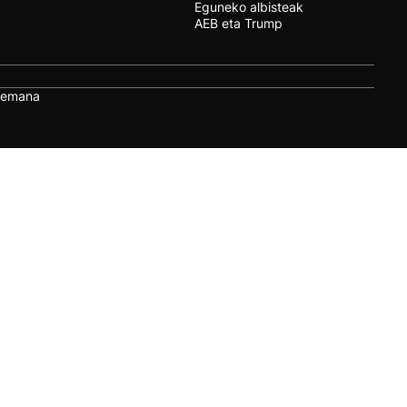
Eguneko albisteak
AEB eta Trump
remana