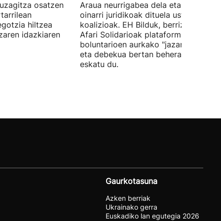
uzagitza osatzen
Araua neurrigabea dela eta zalantza
tarrilean
oinarri juridikoak dituela uste du
gotzia hiltzea
koalizioak. EH Bilduk, berriz, Kaleko
tzaren idazkiaren
Afari Solidarioak plataformako
boluntarioen aurkako "jazarpena" sal
eta debekua bertan behera uzteko
eskatu du.
Gaurkotasuna
Azken berriak
Ukrainako gerra
Euskadiko lan egutegia 2026