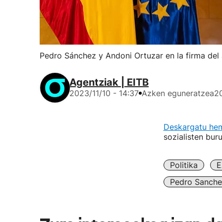
Pedro Sánchez y Andoni Ortuzar en la firma del
Agentziak | EITB
2023/11/10 - 14:37
Azken eguneratzea
20
Deskargatu he
sozialisten bur
Politika
E
Pedro Sanche