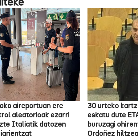
aiteke
boko aireportuan ere
30 urteko kartz
rol aleatorioak ezarri
eskatu dute ET
zte Italiatik datozen
buruzagi ohiren
iarientzat
Ordoñez hiltzea