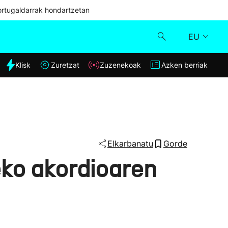
ortugaldarrak hondartzetan
EU
dia
Klisk
Zuretzat
Zuzenekoak
Azken berriak
Klisk
Zuzenekoak
Zuretzat
Elkarbanatu
Gorde
ko akordioaren
Azken berriak