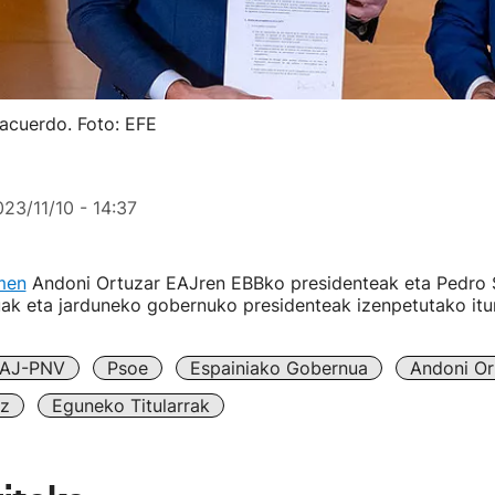
 acuerdo. Foto: EFE
23/11/10 - 14:37
men
Andoni Ortuzar EAJren EBBko presidenteak eta Pedro
uak eta jarduneko gobernuko presidenteak izenpetutako itu
AJ-PNV
Psoe
Espainiako Gobernua
Andoni Or
z
Eguneko Titularrak