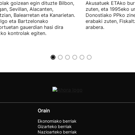
olak goizean egin dituzte Bilbon,
Akusatuek ETAko bur
an, Sevillan, Alacanten,
zuten, eta 1995eko ur
tzian, Balearretan eta Kanarietan.
Donostiako PPko zine
lgo eta Bartzelonako
erabaki zuten, Fiskal
ortuetan gauerdian hasi dira
arabera.
ko kontrolak egiten.
Orain
Ekonomiako berriak
Gizarteko berriak
Nazioarteko berriak