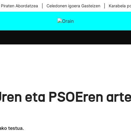
|
|
 Piraten Abordatzea
Celedonen igoera Gasteizen
Karabela p
tura
Ikusmiran
Egural
Osasuna
Teknologia
en eta PSOEren arte
ako testua.