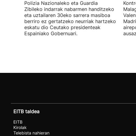
Polizia Nazionaleko eta Guardia
Kontr
Zibileko indarrak nabarmen handitzeko
Malag
eta uztailaren 30eko sarrera masiboa
Valen
berriro ez gertatzeko neurriak hartzeko
Madri
eskatu dio Ceutako presidenteak
airep
Espainiako Gobernuari.
ausaz
EITB taldea
EITB
Kirolak
Telebista nahieran