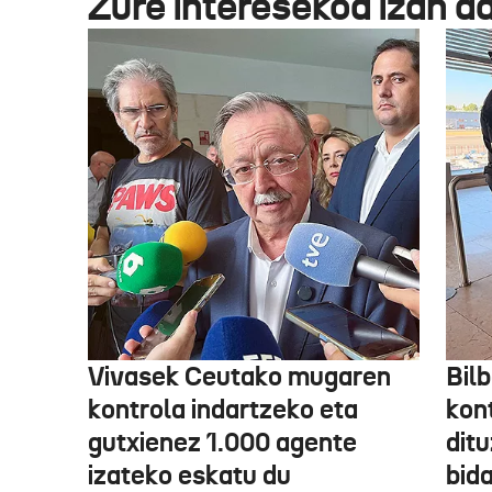
Zure interesekoa izan d
Vivasek Ceutako mugaren
Bil
kontrola indartzeko eta
kont
gutxienez 1.000 agente
ditu
izateko eskatu du
bida