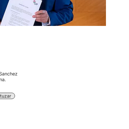
 Sanchez
na.
tuzar