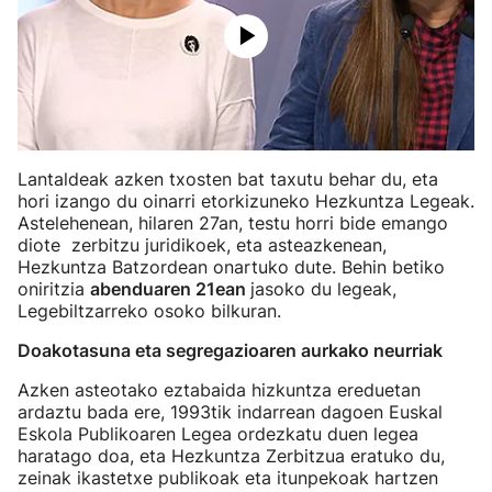
Lantaldeak azken txosten bat taxutu behar du, eta
hori izango du oinarri etorkizuneko Hezkuntza Legeak.
Astelehenean, hilaren 27an, testu horri bide emango
diote zerbitzu juridikoek, eta asteazkenean,
Hezkuntza Batzordean onartuko dute. Behin betiko
oniritzia
abenduaren 21ean
jasoko du legeak,
Legebiltzarreko osoko bilkuran.
Doakotasuna eta segregazioaren aurkako neurriak
Azken asteotako eztabaida hizkuntza ereduetan
ardaztu bada ere, 1993tik indarrean dagoen Euskal
Eskola Publikoaren Legea ordezkatu duen legea
haratago doa, eta Hezkuntza Zerbitzua eratuko du,
zeinak ikastetxe publikoak eta itunpekoak hartzen