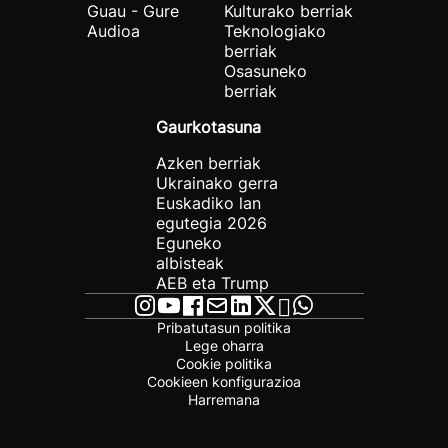
Guau - Gure
Kulturako berriak
Audioa
Teknologiako
berriak
Osasuneko
berriak
Gaurkotasuna
Azken berriak
Ukrainako gerra
Euskadiko lan
egutegia 2026
Eguneko
albisteak
AEB eta Trump
Pribatutasun politika
Lege oharra
Cookie politika
Cookieen konfigurazioa
Harremana