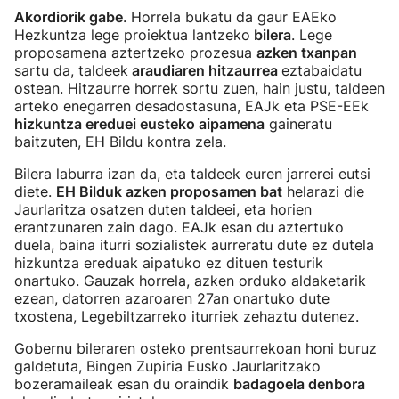
Akordiorik gabe
. Horrela bukatu da gaur EAEko
Hezkuntza lege proiektua lantzeko
bilera
. Lege
proposamena aztertzeko prozesua
azken txanpan
sartu da, taldeek
araudiaren hitzaurrea
eztabaidatu
ostean. Hitzaurre horrek sortu zuen, hain justu, taldeen
arteko enegarren desadostasuna, EAJk eta PSE-EEk
hizkuntza ereduei eusteko aipamena
gaineratu
baitzuten, EH Bildu kontra zela.
Bilera laburra izan da, eta taldeek euren jarrerei eutsi
diete.
EH Bilduk azken proposamen bat
helarazi die
Jaurlaritza osatzen duten taldeei, eta horien
erantzunaren zain dago. EAJk esan du aztertuko
duela, baina iturri sozialistek aurreratu dute ez dutela
hizkuntza ereduak aipatuko ez dituen testurik
onartuko. Gauzak horrela, azken orduko aldaketarik
ezean, datorren azaroaren 27an onartuko dute
txostena, Legebiltzarreko iturriek zehaztu dutenez.
Gobernu bileraren osteko prentsaurrekoan honi buruz
galdetuta, Bingen Zupiria Eusko Jaurlaritzako
bozeramaileak esan du oraindik
badagoela denbora