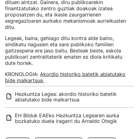
dituen aintzat. Gainera, diru publikoarekin
finantzatutako zentro guztiak doakoak izatea
proposatzen du, eta ikasle zaurgarrienen
segregazioaren aurkako mekanismoak aurreikusten
ditu.
Legeak, baina, gehiago ditu kontra alde baino,
sindikatu nagusien eta sare publikoko familien
gaitzespena ere jaso baitu. Besteak beste, eskola
publikoari zentralitaterik ematen ez diola kritikatu
dute horiek.
KRONOLOGIA:
Akordio historiko batetik abiatutako
bide malkartsua
Hezkuntza Legea: akordio historiko batetik
abiatutako bide malkartsua
EH Bilduk EAEko Hezkuntza Legearen aurka
bozkatuko duela iragarri du Arnaldo Otegik