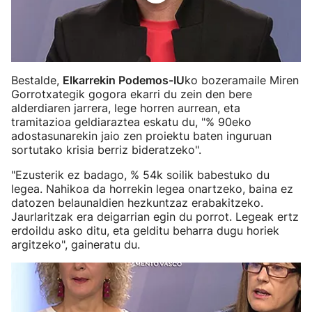
Bestalde,
Elkarrekin Podemos-IU
ko bozeramaile Miren
Gorrotxategik gogora ekarri du zein den bere
alderdiaren jarrera, lege horren aurrean, eta
tramitazioa geldiaraztea eskatu du, "% 90eko
adostasunarekin jaio zen proiektu baten inguruan
sortutako krisia berriz bideratzeko".
"Ezusterik ez badago, % 54k soilik babestuko du
legea. Nahikoa da horrekin legea onartzeko, baina ez
datozen belaunaldien hezkuntzaz erabakitzeko.
Jaurlaritzak era deigarrian egin du porrot. Legeak ertz
erdoildu asko ditu, eta gelditu beharra dugu horiek
argitzeko", gaineratu du.