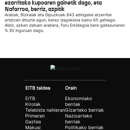
ezarritako kupoaren gainetik dago, eta
Nafarroa, berriz, azpitik
Arabak, Bizkaiak eta Gipuzkoak 843 adingabe atzerritar
artatzen dituzte egun, berez dagokiona baino 65 gehiago.
Aldiz, azken datuen arabera, Foru Erkidegoa bere gaitasunaren
% 30 inguruan dago.
EITB taldea
Orain
EITB
Ekonomiako
Kirolak
berriak
Telebista nahieran
Gizarteko berriak
Primeran
Nazioarteko
Gaztea
berriak
Makusi
Politikako berriak