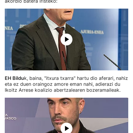
akordio batera iristeko:
EH Bildu
k, baina, "itxura txarra" hartu dio aferari, nahiz
eta ez duen oraingoz amore eman nahi, adierazi du
Ikoitz Arrese koalizio abertzalearen bozeramaileak.