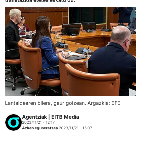
tramitazioa etetea eskatu du.
Lantaldearen bilera, gaur goizean. Argazkia: EFE
Agentziak | EITB Media
2023/11/21 - 12:17
Azken eguneratzea
2023/11/21 - 15:07