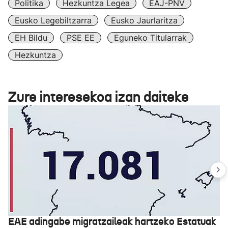
Politika
Hezkuntza Legea
EAJ-PNV
Eusko Legebiltzarra
Eusko Jaurlaritza
EH Bildu
PSE EE
Eguneko Titularrak
Hezkuntza
Zure interesekoa izan daiteke
EAE adingabe migratzaileak hartzeko Estatuak