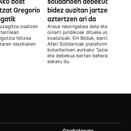
Ako bost
solidarioen debekua helegi
tzat Gregorio
bidez auzitan jartzea
gatik
aztertzen ari da
uzagitza osatzen
Araua neurrigabea dela eta zalantza
tarrilean
oinarri juridikoak dituela uste du
gotzia hiltzea
koalizioak. EH Bilduk, berriz, Kaleko
tzaren idazkiaren
Afari Solidarioak plataformako
boluntarioen aurkako "jazarpena" sal
eta debekua bertan behera uzteko
eskatu du.
Gaurkotasuna