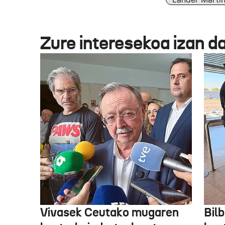
Zure interesekoa izan d
Vivasek Ceutako mugaren
Bil