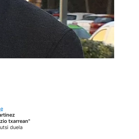
de
rtinez
zio txarrean"
utsi duela