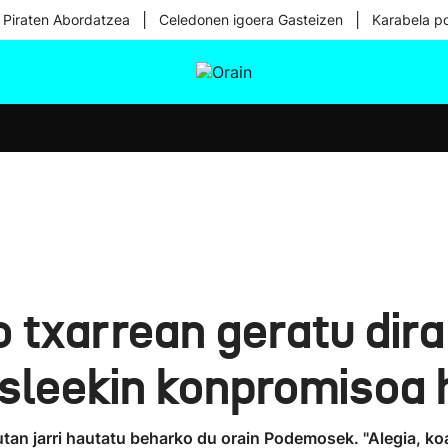
|
|
 Piraten Abordatzea
Celedonen igoera Gasteizen
Karabela p
tura
Ikusmiran
Egural
Osasuna
Teknologia
io txarrean geratu di
sleekin konpromisoa h
utan jarri hautatu beharko du orain Podemosek. "Alegia, ko