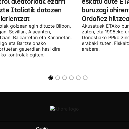
rol aleatorioak ezarri
eskatu dute ET
zte Italiatik datozen
buruzagi ohiren
iarientzat
Ordoñez hiltzea
olak goizean egin dituzte Bilbon,
Akusatuek ETAko bur
an, Sevillan, Alacanten,
zuten, eta 1995eko ur
tzian, Balearretan eta Kanarietan.
Donostiako PPko zine
lgo eta Bartzelonako
erabaki zuten, Fiskal
ortuetan gauerdian hasi dira
arabera.
ko kontrolak egiten.
Orain