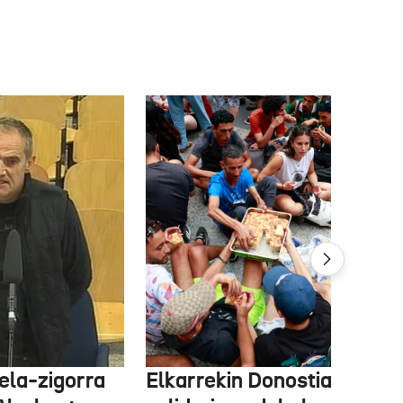
ela-zigorra
Elkarrekin Donostia afari