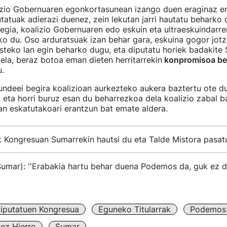
izio Gobernuaren egonkortasunean izango duen eraginaz er
atuak adierazi duenez, zein lekutan jarri hautatu beharko 
gia, koalizio Gobernuaren edo eskuin eta ultraeskuindarre
o du. Oso arduratsuak izan behar gara, eskuina gogor jotze
teko lan egin beharko dugu, eta diputatu horiek badakite
la, beraz botoa eman dieten herritarrekin
konpromisoa be
u.
ndeei begira koalizioan aurkezteko aukera baztertu ote du
, eta horri buruz esan du beharrezkoa dela koalizio zabal ba
an eskatutakoari erantzun bat emate aldera.
Kongresuan Sumarrekin hautsi du eta Talde Mistora pasat
umar): ''Erabakia hartu behar duena Podemos da, guk ez du
iputatuen Kongresua
Eguneko Titularrak
Podemos
ez Hierro
Sumar