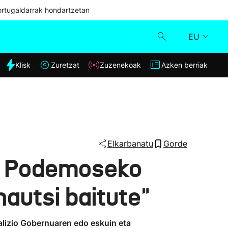
ortugaldarrak hondartzetan
EU
dia
Klisk
Zuretzat
Zuzenekoak
Azken berriak
Klisk
Zuzenekoak
Zuretzat
Elkarbanatu
Gorde
ra Podemoseko
Azken berriak
autsi baitute"
alizio Gobernuaren edo eskuin eta