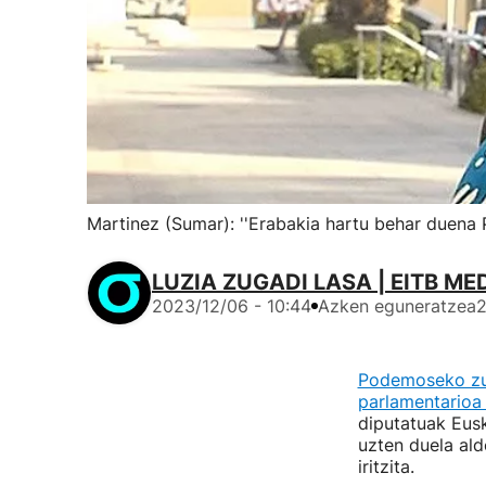
Martinez (Sumar): ''Erabakia hartu behar duena 
LUZIA ZUGADI LASA | EITB ME
2023/12/06 - 10:44
Azken eguneratzea
2
Podemoseko zuz
parlamentarioa
diputatuak Eus
uzten duela ald
iritzita.