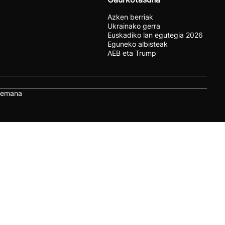
Azken berriak
Ukrainako gerra
Euskadiko lan egutegia 2026
Eguneko albisteak
AEB eta Trump
remana