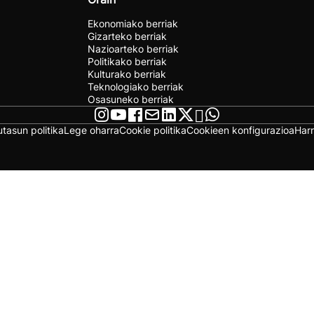
Ekonomiako berriak
Gizarteko berriak
Nazioarteko berriak
Politikako berriak
Kulturako berriak
Teknologiako berriak
Osasuneko berriak
utasun politika
Lege oharra
Cookie politika
Cookieen konfigurazioa
Har