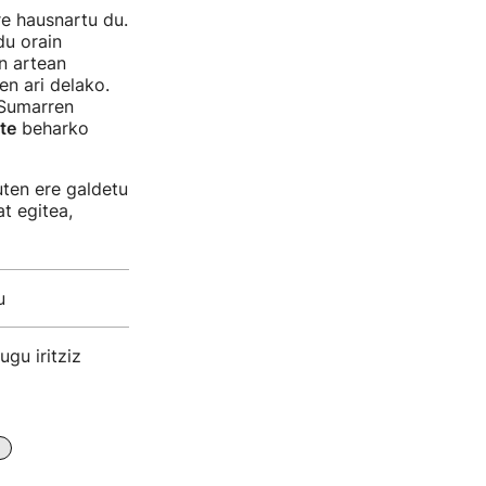
e hausnartu du.
du orain
n artean
n ari delako.
 Sumarren
te
beharko
ten ere galdetu
t egitea,
u
gu iritziz