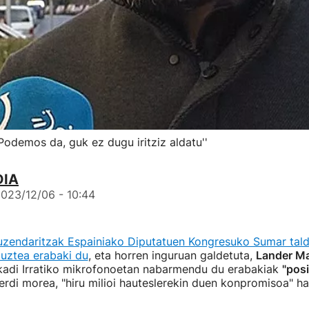
Podemos da, guk ez dugu iritziz aldatu''
DIA
023/12/06 - 10:44
endaritzak Espainiako Diputatuen Kongresuko Sumar tal
 uztea erabaki du
, eta horren inguruan galdetuta,
Lander Ma
kadi Irratiko mikrofonoetan nabarmendu du erabakiak
"posi
erdi morea, "hiru milioi hauteslerekin duen konpromisoa" ha