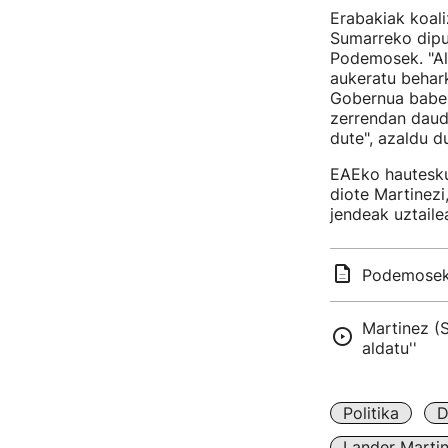
Erabakiak koal
Sumarreko diput
Podemosek. "Ale
aukeratu behark
Gobernua babes
zerrendan daude
dute", azaldu d
EAEko hautesku
diote Martinezi
jendeak uztaile
Podemosek 
Martinez (S
aldatu''
Politika
D
Lander Martin