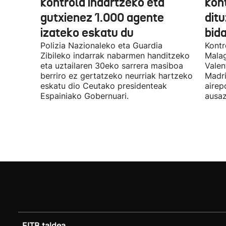
kontrola indartzeko eta
kont
gutxienez 1.000 agente
ditu
izateko eskatu du
bida
Polizia Nazionaleko eta Guardia
Kontr
Zibileko indarrak nabarmen handitzeko
Malag
eta uztailaren 30eko sarrera masiboa
Valen
berriro ez gertatzeko neurriak hartzeko
Madri
eskatu dio Ceutako presidenteak
airep
Espainiako Gobernuari.
ausaz
EITB taldea