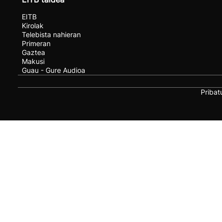
EITB
Kirolak
Telebista nahieran
Primeran
Gaztea
Makusi
Guau - Gure Audioa
Pribat