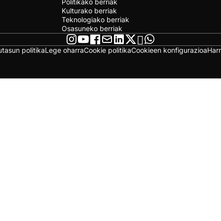
Politikako berriak
Kulturako berriak
Teknologiako berriak
Osasuneko berriak
utasun politika
Lege oharra
Cookie politika
Cookieen konfigurazioa
Har