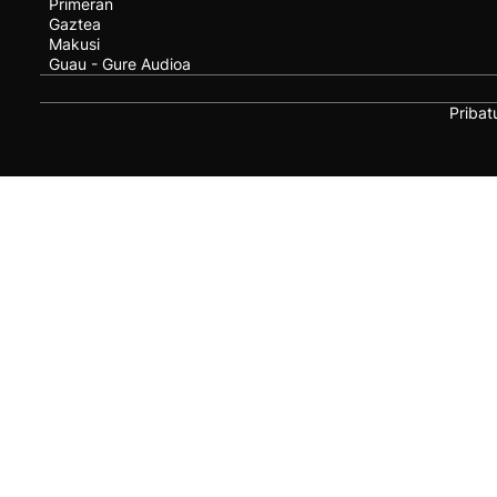
Primeran
Gaztea
Makusi
Guau - Gure Audioa
Pribat