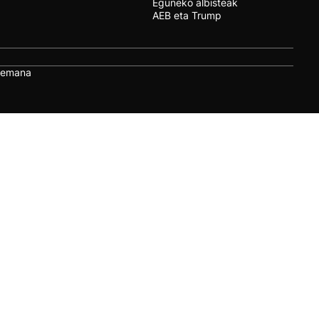
Eguneko albisteak
AEB eta Trump
remana