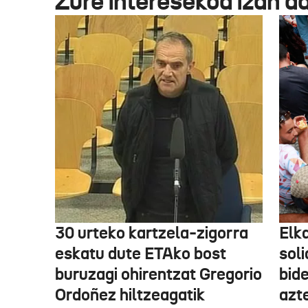
Zure interesekoa izan d
30 urteko kartzela-zigorra
Elka
eskatu dute ETAko bost
sol
buruzagi ohirentzat Gregorio
bide
Ordoñez hiltzeagatik
azte