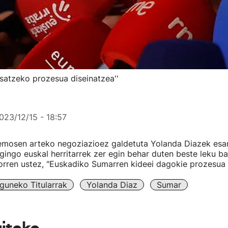
satzeko prozesua diseinatzea''
023/12/15 - 18:57
mosen arteko negoziazioez galdetuta Yolanda Diazek esan
egingo euskal herritarrek zer egin behar duten beste leku ba
orren ustez, "Euskadiko Sumarren kideei dagokie prozesua 
guneko Titularrak
Yolanda Diaz
Sumar