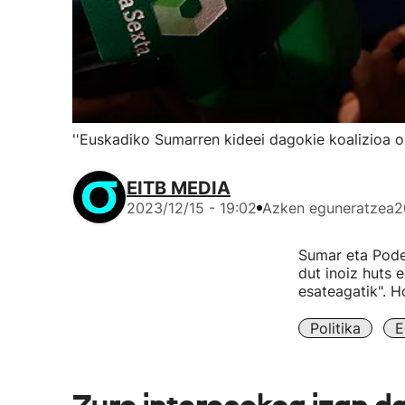
''Euskadiko Sumarren kideei dagokie koalizioa o
EITB MEDIA
2023/12/15 - 19:02
Azken eguneratzea
2
Sumar eta Pode
dut inoiz huts 
esateagatik". H
Politika
E