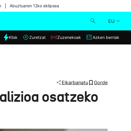
|
n
Abuztuaren 12ko eklipsea
EU
dia
Klisk
Zuretzat
Zuzenekoak
Azken berriak
Klisk
Zuzenekoak
Zuretzat
Elkarbanatu
Gorde
alizioa osatzeko
Azken berriak