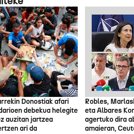
aiteke
rrekin Donostiak afari
Robles, Marlas
idarioen debekua helegite
eta Albares Ko
z auzitan jartzea
agertuko dira 
rtzen ari da
amaieran, Ceut