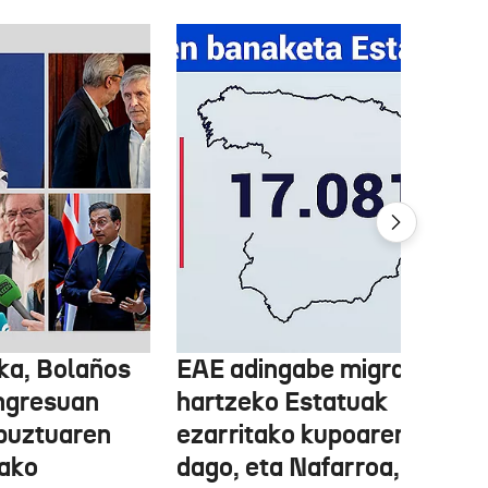
ka, Bolaños
EAE adingabe migratzailea
ngresuan
hartzeko Estatuak
abuztuaren
ezarritako kupoaren gainet
ako
dago, eta Nafarroa, berriz,