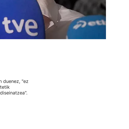
 duenez, "ez
tetik
diseinatzea".