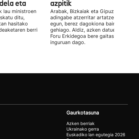
 dela eta
azpitik
 lau ministroen
Arabak, Bizkaiak eta Gipuzkoak 843
skatu ditu,
adingabe atzerritar artatzen dituzte
tan hasitako
egun, berez dagokiona baino 65
deaketaren berri
gehiago. Aldiz, azken datuen arabera,
Foru Erkidegoa bere gaitasunaren % 
inguruan dago.
Gaurkotasuna
Azken berriak
Ukrainako gerra
Euskadiko lan egutegia 2026