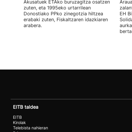
Akusatuek ETAko buruzagitza osatzen
Araua
zuten, eta 1995eko urtarrilean
zalan
Donostiako PPko zinegotzia hiltzea
EH Bi
erabaki zuten, Fiskaltzaren idazkiaren
Solid
arabera.
aurka
berta
EITB taldea
EITB
Kirolak
Telebista nahieran