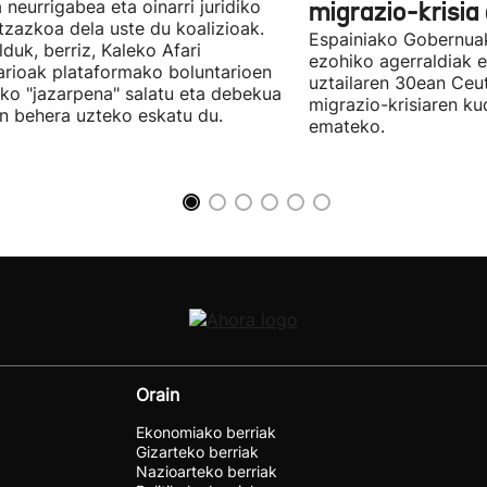
 neurrigabea eta oinarri juridiko
migrazio-krisia
tzazkoa dela uste du koalizioak.
Espainiako Gobernuak
lduk, berriz, Kaleko Afari
ezohiko agerraldiak e
arioak plataformako boluntarioen
uztailaren 30ean Ceu
ko "jazarpena" salatu eta debekua
migrazio-krisiaren ku
n behera uzteko eskatu du.
emateko.
Orain
Ekonomiako berriak
Gizarteko berriak
Nazioarteko berriak