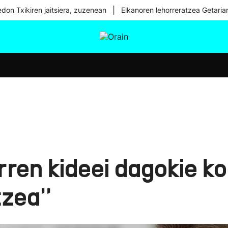
|
don Txikiren jaitsiera, zuzenean
Elkanoren lehorreratzea Getaria
tura
Ikusmiran
Egural
Osasuna
Teknologia
ren kideei dagokie ko
zea''