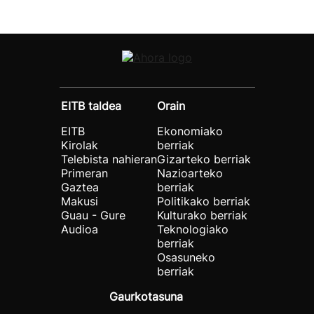
EITB taldea
Orain
EITB
Ekonomiako
Kirolak
berriak
Telebista nahieran
Gizarteko berriak
Primeran
Nazioarteko
Gaztea
berriak
Makusi
Politikako berriak
Guau - Gure
Kulturako berriak
Audioa
Teknologiako
berriak
Osasuneko
berriak
Gaurkotasuna