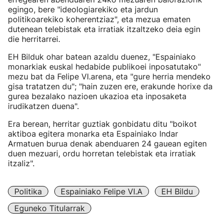
egingo, bere "ideologiarekiko eta jardun
politikoarekiko koherentziaz", eta mezua ematen
dutenean telebistak eta irratiak itzaltzeko deia egin
die herritarrei.
EH Bilduk ohar batean azaldu duenez, "Espainiako
monarkiak euskal hedabide publikoei inposatutako"
mezu bat da Felipe VI.arena, eta "gure herria mendeko
gisa tratatzen du"; "hain zuzen ere, erakunde horixe da
gurea bezalako nazioen ukazioa eta inposaketa
irudikatzen duena".
Era berean, herritar guztiak gonbidatu ditu "boikot
aktiboa egitera monarka eta Espainiako Indar
Armatuen burua denak abenduaren 24 gauean egiten
duen mezuari, ordu horretan telebistak eta irratiak
itzaliz".
Politika
Espainiako Felipe VI.a
EH Bildu
Eguneko Titularrak