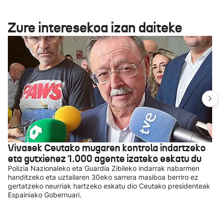
Zure interesekoa izan daiteke
Vivasek Ceutako mugaren kontrola indartzeko
eta gutxienez 1.000 agente izateko eskatu du
Polizia Nazionaleko eta Guardia Zibileko indarrak nabarmen
handitzeko eta uztailaren 30eko sarrera masiboa berriro ez
gertatzeko neurriak hartzeko eskatu dio Ceutako presidenteak
Espainiako Gobernuari.