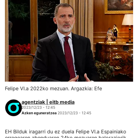
Felipe VI.a 2022ko mezuan. Argazkia: Efe
agentziak | eitb media
2023/12/23 - 12:45
Azken eguneratzea
2023/12/23 - 12:45
EH Bilduk iragarri du ez duela Felipe VI.a Espainiako
erregearen abenduaren 24ko mezuaren baloraziorik