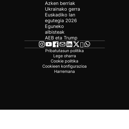
Azken berriak
Ukrainako gerra
Euskadiko lan
egutegia 2026
Eguneko
albisteak
AEB eta Trump
Pribatutasun politika
Lege oharra
Cookie politika
Cookieen konfigurazioa
Harremana