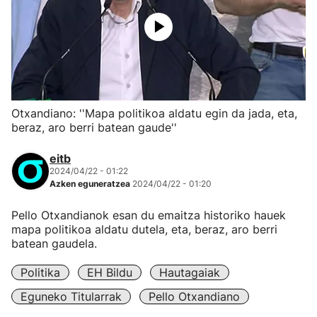
Otxandiano: ''Mapa politikoa aldatu egin da jada, eta,
beraz, aro berri batean gaude''
eitb
2024/04/22 - 01:22
Azken eguneratzea
2024/04/22 - 01:20
Pello Otxandianok esan du emaitza historiko hauek
mapa politikoa aldatu dutela, eta, beraz, aro berri
batean gaudela.
Politika
EH Bildu
Hautagaiak
Eguneko Titularrak
Pello Otxandiano