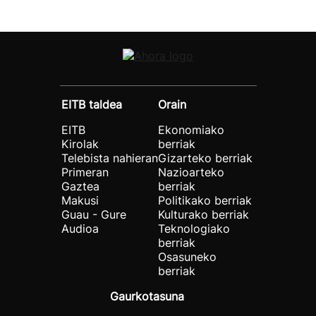
EITB taldea
Orain
EITB
Ekonomiako
Kirolak
berriak
Telebista nahieran
Gizarteko berriak
Primeran
Nazioarteko
Gaztea
berriak
Makusi
Politikako berriak
Guau - Gure
Kulturako berriak
Audioa
Teknologiako
berriak
Osasuneko
berriak
Gaurkotasuna