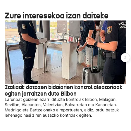
Zure interesekoa izan daiteke
Italiatik datozen bidaiarien kontrol aleatorioak
egiten jarraitzen dute Bilbon
Larunbat goizean ezarri dituzte kontrolak Bilbon, Malagan,
Sevillan, Alacanten, Valentzian, Balearretan eta Kanarietan.
Madrilgo eta Bartzelonako aireportuetan, aldiz, ordu batzuk
lehenago hasi ziren ausazko kontrolak egiten.