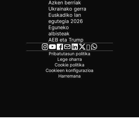
Azken berriak
Ukrainako gerra
Euskadiko lan
egutegia 2026
Eguneko
albisteak
AEB eta Trump
Pribatutasun politika
Lege oharra
Cookie politika
Cookieen konfigurazioa
Harremana