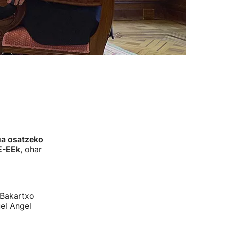
a osatzeko
E-EEk
, ohar
 Bakartxo
el Angel