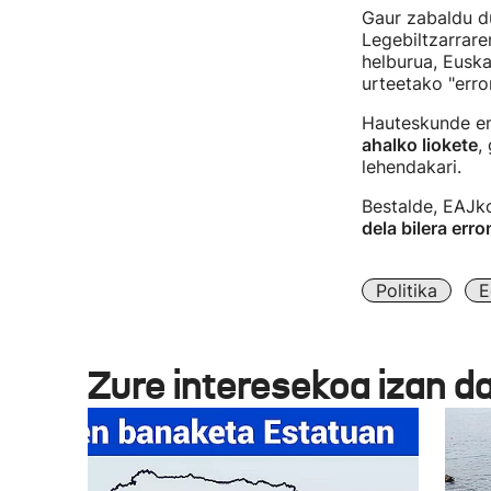
Gaur zabaldu d
Legebiltzarrare
helburua, Euska
urteetako "erro
Hauteskunde em
ahalko liokete
,
lehendakari.
Bestalde, EAJko
dela bilera err
Politika
E
Zure interesekoa izan d