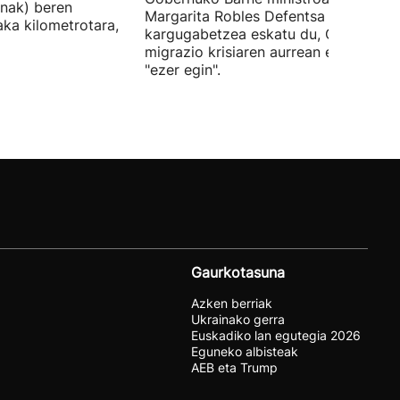
nak) beren
Margarita Robles Defentsa ministroa
laka kilometrotara,
kargugabetzea eskatu du, Ceutako
migrazio krisiaren aurrean ez dutelak
"ezer egin".
Gaurkotasuna
Azken berriak
Ukrainako gerra
Euskadiko lan egutegia 2026
Eguneko albisteak
AEB eta Trump