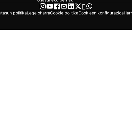
utasun politika
Lege oharra
Cookie politika
Cookieen konfigurazioa
Har