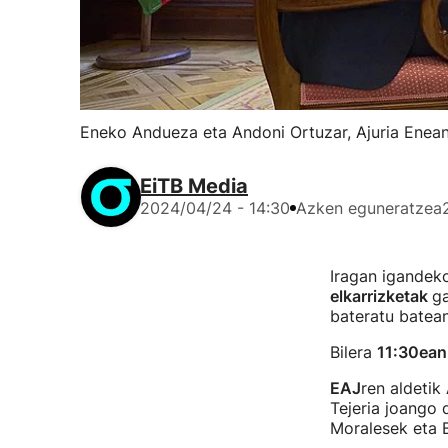
Eneko Andueza eta Andoni Ortuzar, Ajuria Enean
EiTB Media
2024/04/24 - 14:30
Azken eguneratzea
Iragan igandek
elkarrizketak
ga
bateratu batean
Bilera
11:30ean
EAJ
ren aldetik
Tejeria joango 
Moralesek eta 