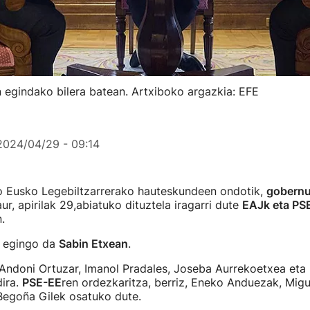
 egindako bilera batean. Artxiboko argazkia: EFE
2024/04/29 - 09:14
o Eusko Legebiltzarrerako hauteskundeen ondotik,
gobernu
ur, apirilak 29,abiatuko dituztela iragarri dute
EAJk eta PS
.
egingo da
Sabin Etxean
.
 Andoni Ortuzar, Imanol Pradales, Joseba Aurrekoetxea eta
dira.
PSE-EE
ren ordezkaritza, berriz, Eneko Anduezak, Migu
Begoña Gilek osatuko dute.