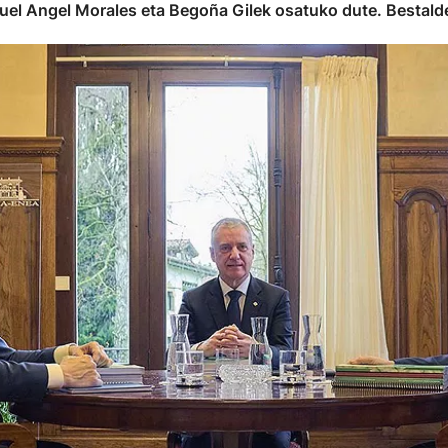
l Angel Morales eta Begoña Gilek osatuko dute. Bestalde,