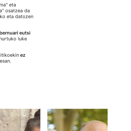
ma" eta
oa" osatzea da
eko eta datozen
ernuari eutsi
ihurtuko luke
itikoekin
ez
esan.