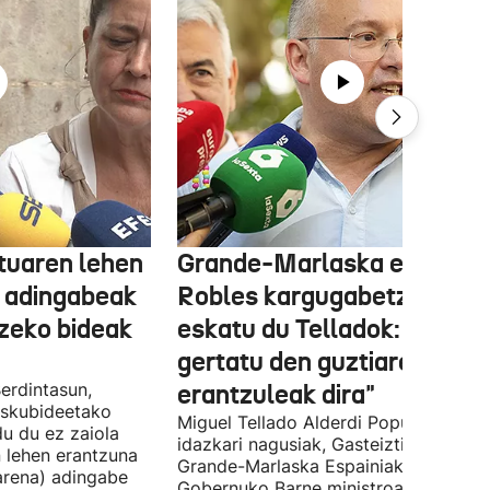
tuaren lehen
Grande-Marlaska eta
 adingabeak
Robles kargugabetzea
tzeko bideak
eskatu du Telladok: "Ceuta
gertatu den guztiaren
erdintasun,
erantzuleak dira"
 Eskubideetako
Miguel Tellado Alderdi Popularraren
u du ez zaiola
idazkari nagusiak, Gasteiztik, Fernan
n lehen erantzuna
Grande-Marlaska Espainiako
arena) adingabe
Gobernuko Barne ministroa eta