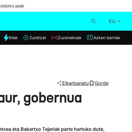
steizko jaiak
EU
dia
Klisk
Zuretzat
Zuzenekoak
Azken berriak
Klisk
Zuzenekoak
Zuretzat
Elkarbanatu
Gorde
aur, gobernua
Azken berriak
txea eta Bakartxo Tejeriak parte hartuko dute,