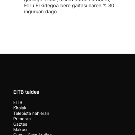
Foru Erkidegoa bere gaitasunaren % 30
inguruan dago.
EITB taldea
EITB
Kirolak
Telebista nahieran
Primeran
Gaztea
Makusi
Guau - Gure Audioa